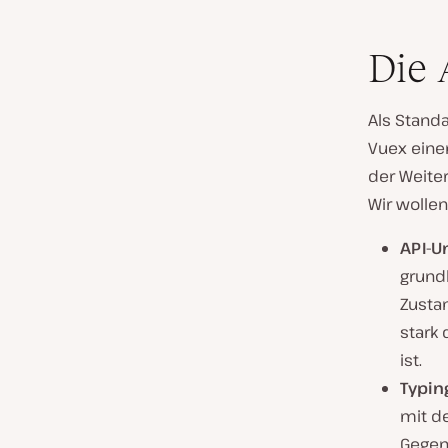
Die 
Als Stand
Vuex eine
der Weiter
Wir wollen
API-U
grundl
Zusta
stark 
ist.
Typin
mit d
Gegens