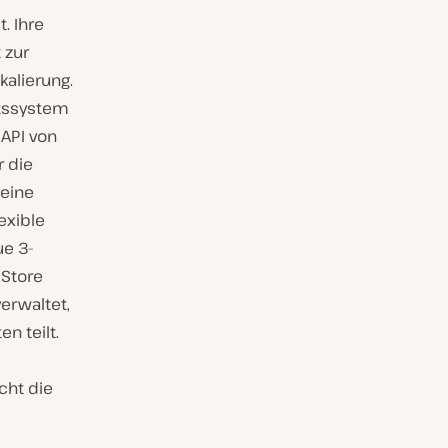
. Ihre
 zur
kalierung.
ätssystem
 API von
r die
eine
exible
ue 3-
 Store
erwaltet,
n teilt.
cht die