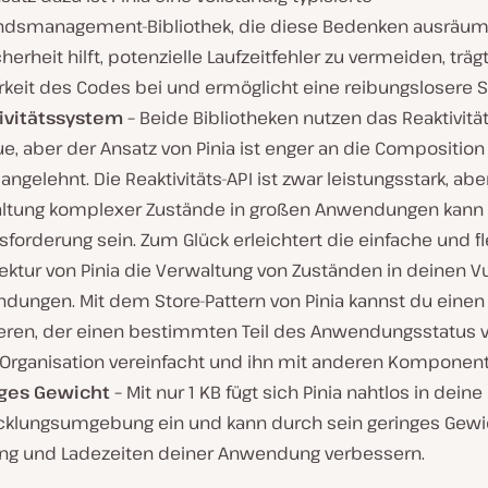
ndsmanagement-Bibliothek, die diese Bedenken ausräumt
herheit hilft, potenzielle Laufzeitfehler zu vermeiden, trägt
rkeit des Codes bei und ermöglicht eine reibungslosere S
ivitätssystem –
Beide Bibliotheken nutzen das Reaktivit
e, aber der Ansatz von Pinia ist enger an die Composition
angelehnt. Die Reaktivitäts-API ist zwar leistungsstark, abe
ltung komplexer Zustände in großen Anwendungen kann 
forderung sein. Zum Glück erleichtert die einfache und fl
ektur von Pinia die Verwaltung von Zuständen in deinen V
dungen. Mit dem Store-Pattern von Pinia kannst du einen
ieren, der einen bestimmten Teil des Anwendungsstatus v
 Organisation vereinfacht und ihn mit anderen Komponente
ges Gewicht –
Mit nur 1 KB fügt sich Pinia nahtlos in deine
cklungsumgebung ein und kann durch sein geringes Gewi
ung und Ladezeiten deiner Anwendung verbessern.