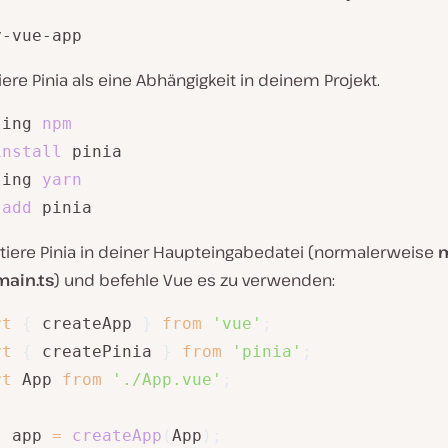
y-vue-app
liere Pinia als eine Abhängigkeit in deinem Projekt.
sing 
npm
install
 pinia

sing 
yarn
add
 pinia
tiere Pinia in deiner Haupteingabedatei (normalerweise
m
main.ts
) und befehle Vue es zu verwenden:
rt
{
 createApp 
}
from
'vue'
;
rt
{
 createPinia 
}
from
'pinia'
;
rt
 App 
from
'./App.vue'
;
t
 app 
=
createApp
(
App
)
;