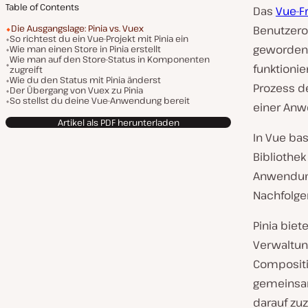
Table of Contents
Das
Vue-F
Die Ausgangslage: Pinia vs. Vuex
Benutzero
So richtest du ein Vue-Projekt mit Pinia ein
geworden.
Wie man einen Store in Pinia erstellt
Wie man auf den Store-Status in Komponenten
funktioni
zugreift
Wie du den Status mit Pinia änderst
Prozess de
Der Übergang von Vuex zu Pinia
So stellst du deine Vue-Anwendung bereit
einer An
Artikel als PDF herunterladen
In Vue ba
Bibliothe
Anwendung
Nachfolger
Pinia biet
Verwaltung
Compositio
gemeinsam
darauf zuz