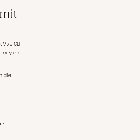
 mit
t Vue CLI
oder yarn
n die
ue