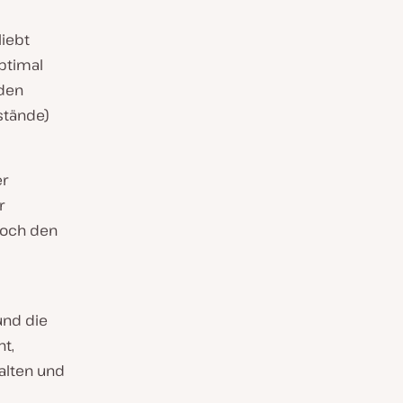
iebt
ptimal
 den
stände)
er
r
doch den
und die
t,
alten und