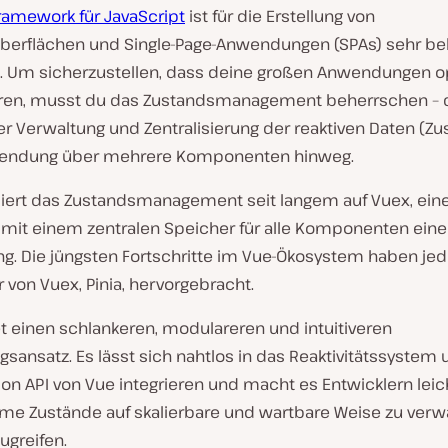
ramework für JavaScript
ist für die Erstellung von
berflächen und Single-Page-Anwendungen (SPAs) sehr bel
 Um sicherzustellen, dass deine großen Anwendungen o
eren, musst du das Zustandsmanagement beherrschen –
r Verwaltung und Zentralisierung der reaktiven Daten (Zu
wendung über mehrere Komponenten hinweg.
siert das Zustandsmanagement seit langem auf Vuex, ein
k mit einem zentralen Speicher für alle Komponenten eine
. Die jüngsten Fortschritte im Vue-Ökosystem haben je
 von Vuex, Pinia, hervorgebracht.
et einen schlankeren, modulareren und intuitiveren
sansatz. Es lässt sich nahtlos in das Reaktivitätssystem 
n API von Vue integrieren und macht es Entwicklern leich
e Zustände auf skalierbare und wartbare Weise zu verw
ugreifen.