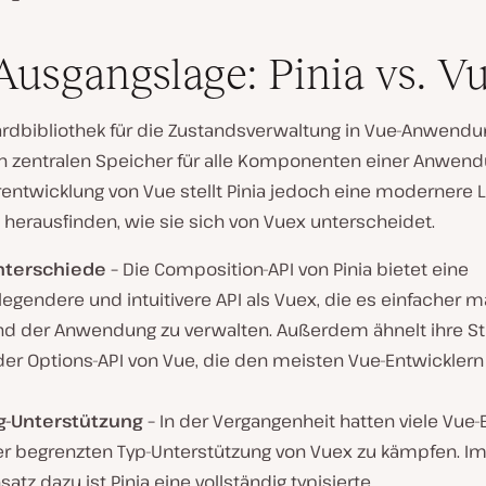
Ausgangslage: Pinia vs. V
ardbibliothek für die Zustandsverwaltung in Vue-Anwend
n zentralen Speicher für alle Komponenten einer Anwendu
entwicklung von Vue stellt Pinia jedoch eine modernere L
 herausfinden, wie sie sich von Vuex unterscheidet.
nterschiede –
Die Composition-API von Pinia bietet eine
egendere und intuitivere API als Vuex, die es einfacher 
nd der Anwendung zu verwalten. Außerdem ähnelt ihre St
der Options-API von Vue, die den meisten Vue-Entwicklern
g-Unterstützung –
In der Vergangenheit hatten viele Vue-
er begrenzten Typ-Unterstützung von Vuex zu kämpfen. I
atz dazu ist Pinia eine vollständig typisierte