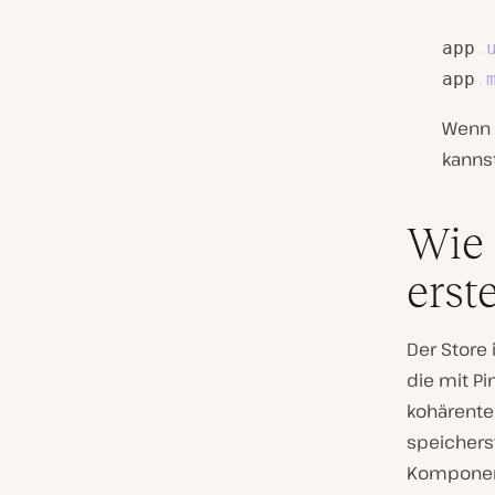
app
.
app
.
Wenn d
kanns
Wie 
erste
Der Store
die mit Pi
kohärente 
speichers
Komponen