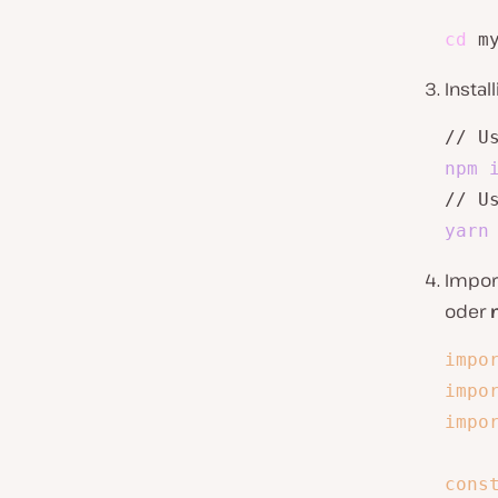
cd
 m
Instal
// U
npm
// U
yarn
Impor
oder
impo
impo
impo
cons