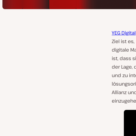
YEG Digital
Ziel ist e
digitale M
ist, dass 
der Lage, 
und zu int
lösungsori
Allianz un
einzugehe