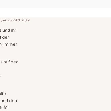
en von YEG Digital
 und ihr
f der
n, immer
es auf den
n
ite-
a und den
t für