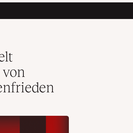
n Seelenfrieden
lt
 von
enfrieden