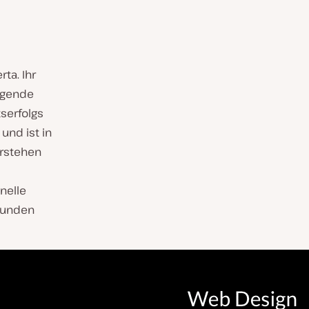
ta. Ihr
ragende
serfolgs
und ist in
erstehen
nelle
 Kunden