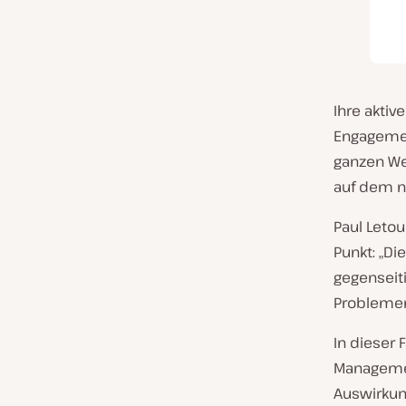
Ihre akti
Engagemen
ganzen We
auf dem n
Paul Letou
Punkt: „
Die
gegenseit
Problemen
In dieser 
Managemen
Auswirkung