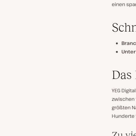
einen span
Sch
Bran
Unte
Das
YEG Digita
zwischen 
größten N
Hunderte 
Zu vi