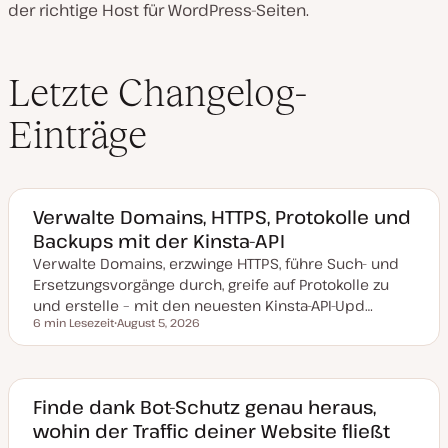
der richtige Host für WordPress-Seiten.
Letzte Changelog-
Einträge
Verwalte Domains, HTTPS, Protokolle und
Backups mit der Kinsta-API
Verwalte Domains, erzwinge HTTPS, führe Such- und
Ersetzungsvorgänge durch, greife auf Protokolle zu
und erstelle – mit den neuesten Kinsta-API-Upd…
6 min Lesezeit
August 5, 2026
Lesezeit
D
a
t
u
m
a
Finde dank Bot-Schutz genau heraus,
k
wohin der Traffic deiner Website fließt
t
u