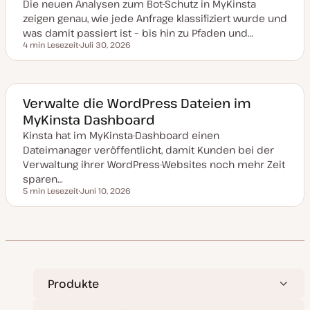
Die neuen Analysen zum Bot-Schutz in MyKinsta
a
l
zeigen genau, wie jede Anfrage klassifiziert wurde und
i
s
was damit passiert ist – bis hin zu Pfaden und…
i
4 min Lesezeit
Juli 30, 2026
e
Lesezeit
D
r
a
t
t
u
m
a
Verwalte die WordPress Dateien im
k
MyKinsta Dashboard
t
u
Kinsta hat im MyKinsta-Dashboard einen
a
l
Dateimanager veröffentlicht, damit Kunden bei der
i
s
Verwaltung ihrer WordPress-Websites noch mehr Zeit
i
sparen…
e
r
5 min Lesezeit
Juni 10, 2026
Lesezeit
t
D
a
t
u
m
a
k
t
u
a
Produkte
l
i
s