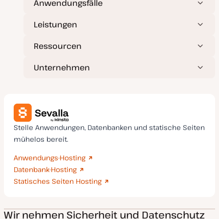
Anwendungsfälle
i
e
r
Leistungen
t
Ressourcen
Unternehmen
Stelle Anwendungen, Datenbanken und statische Seiten
mühelos bereit.
Anwendungs-Hosting
Datenbank-Hosting
Statisches Seiten Hosting
Wir nehmen Sicherheit und Datenschutz