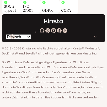
SOC 2
ISO
Type II
27001
GDPR
CCPA
Kinsta
Kinsta
Kinsta
Kinsta
Kinsta
Spräche
bei
auf
auf
auf
auf
ändern
GitHub
X
YouTube
Facebook
LinkedIn
© 2013 - 2026 Kinsta Inc. Alle Rechte vorbehalten.
Kinsta®, MyKinsta®,
DevKinsta®, und Sevalla® sind eingetragene Marken von Kinsta Inc.
Die WordPress®-Marke ist geistiges Eigentum der WordPress
Foundation und die Woo®- und WooCommerce®-Marken sind geistiges
Eigentum von WooCommerce, Inc. Die Verwendung der Namen
WordPress®, Woo® und WooCommerce® auf dieser Website dient
ausschließlich zu Identifikationszwecken und impliziert keine Billigung
durch die WordPress Foundation oder WooCommerce, Inc. Kinsta wird
nicht von der WordPress Foundation oder WooCommerce, Inc.
unterstützt, ist nicht in deren Besitz oder ist mit diesen verbunden.