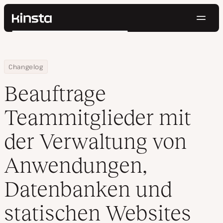
Navig
Kinsta®
Suchen
Plattform
Lösungen
Anmelden
Kostenlos testen
Home
Beauftrage Teammitglieder mit der Verwaltung von Anwendunge
Changelog
Preise
Ressourcen
Beauftrage
Kontakt
Teammitglieder mit
der Verwaltung von
Anwendungen,
Datenbanken und
statischen Websites