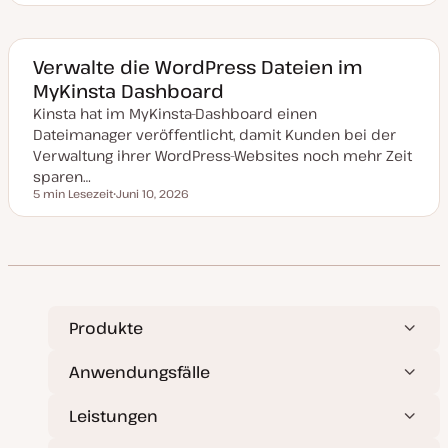
r
a
t
t
u
m
a
Verwalte die WordPress Dateien im
k
MyKinsta Dashboard
t
u
Kinsta hat im MyKinsta-Dashboard einen
a
l
Dateimanager veröffentlicht, damit Kunden bei der
i
s
Verwaltung ihrer WordPress-Websites noch mehr Zeit
i
sparen…
e
r
5 min Lesezeit
Juni 10, 2026
Lesezeit
t
D
a
t
u
m
a
k
t
u
a
Produkte
l
i
s
Anwendungsfälle
i
e
r
Leistungen
t