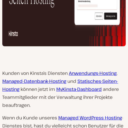
Kunden von Kinsta’s Diensten
Anwendungs-Hosting
,
Managed-Datenbank-Hosting
und
Statisches-Seiten-
Hosting
können jetzt im
MyKinsta-Dashboard
andere
Teammitglieder mit der Verwaltung ihrer Projekte
beauftragen.
Wenn du Kunde unseres
Managed WordPress Hosting
-
Dienstes bist, hast du vielleicht schon Benutzer für die