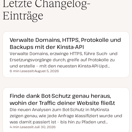
Letzte Changelog-
Einträge
Verwalte Domains, HTTPS, Protokolle und
Backups mit der Kinsta-API
Verwalte Domains, erzwinge HTTPS, führe Such- und
Ersetzungsvorgänge durch, greife auf Protokolle zu
und erstelle – mit den neuesten Kinsta-API-Upd…
6 min Lesezeit
August 5, 2026
Lesezeit
D
a
t
u
m
a
Finde dank Bot-Schutz genau heraus,
k
wohin der Traffic deiner Website fließt
t
u
Die neuen Analysen zum Bot-Schutz in MyKinsta
a
l
zeigen genau, wie jede Anfrage klassifiziert wurde und
i
s
was damit passiert ist – bis hin zu Pfaden und…
i
4 min Lesezeit
Juli 30, 2026
e
Lesezeit
D