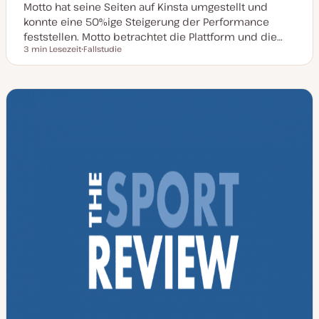
Motto hat seine Seiten auf Kinsta umgestellt und
konnte eine 50%ige Steigerung der Performance
feststellen. Motto betrachtet die Plattform und die…
3 min Lesezeit
Fallstudie
Lesezeit
P
o
s
t
T
y
p