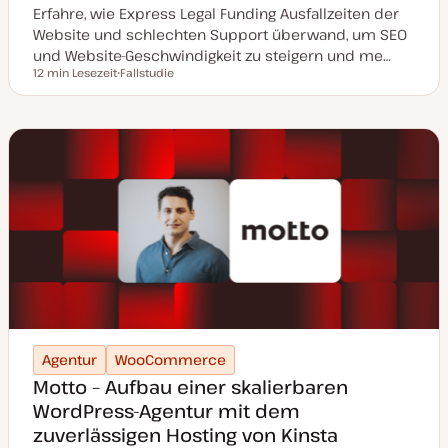
Erfahre, wie Express Legal Funding Ausfallzeiten der
Website und schlechten Support überwand, um SEO
und Website-Geschwindigkeit zu steigern und me…
12 min Lesezeit
Fallstudie
Lesezeit
P
o
s
t
T
y
p
Agentur
WooCommerce
Motto – Aufbau einer skalierbaren
WordPress-Agentur mit dem
zuverlässigen Hosting von Kinsta