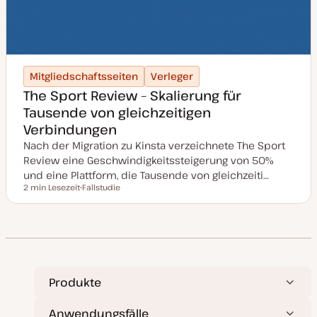
Mitgliedschaftsseiten
Verleger
The Sport Review – Skalierung für
Tausende von gleichzeitigen
Verbindungen
Nach der Migration zu Kinsta verzeichnete The Sport
Review eine Geschwindigkeitssteigerung von 50%
und eine Plattform, die Tausende von gleichzeiti…
2 min Lesezeit
Fallstudie
Lesezeit
P
o
s
t
T
y
p
Produkte
Anwendungsfälle