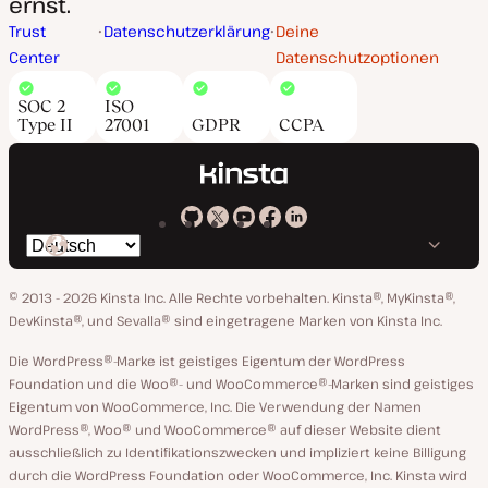
ernst.
Trust
Datenschutzerklärung
Deine
Center
Datenschutzoptionen
SOC 2
ISO
Type II
27001
GDPR
CCPA
Kinsta
Kinsta
Kinsta
Kinsta
Kinsta
Spräche
bei
auf
auf
auf
auf
ändern
GitHub
X
YouTube
Facebook
LinkedIn
© 2013 - 2026 Kinsta Inc. Alle Rechte vorbehalten.
Kinsta®, MyKinsta®,
DevKinsta®, und Sevalla® sind eingetragene Marken von Kinsta Inc.
Die WordPress®-Marke ist geistiges Eigentum der WordPress
Foundation und die Woo®- und WooCommerce®-Marken sind geistiges
Eigentum von WooCommerce, Inc. Die Verwendung der Namen
WordPress®, Woo® und WooCommerce® auf dieser Website dient
ausschließlich zu Identifikationszwecken und impliziert keine Billigung
durch die WordPress Foundation oder WooCommerce, Inc. Kinsta wird