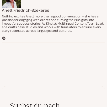
Anett Friedrich-Szekeres
Nothing excites Anett more than a good conversation — she has a
passion for engaging with clients and turning their insights into
impactful success stories. As Kinsta’s Multilingual Content Team Lead,
she crafts case studies and works with translators to ensure every
story resonates across languages and cultures.
L
i
n
k
e
d
I
n
Suchst du nach