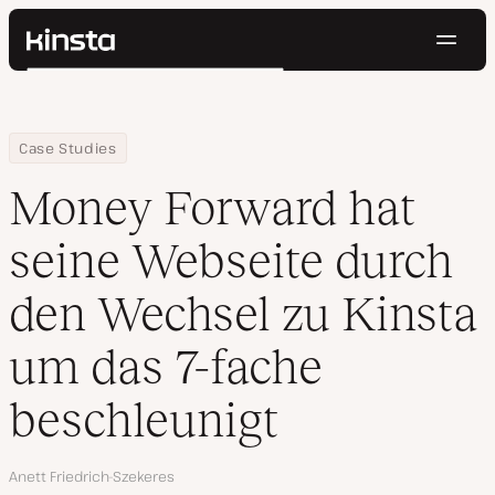
Navig
Kinsta®
Suchen
Plattform
Lösungen
Anmelden
Kostenlos testen
Home
Firma
Money Forward hat seine Webseite durch den Wechsel zu Kinsta
Case Studies
Preise
Ressourcen
Money Forward hat
Kontakt
seine Webseite durch
den Wechsel zu Kinsta
um das 7-fache
beschleunigt
Autor
Anett Friedrich-Szekeres