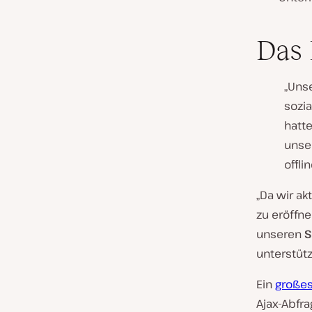
Das
„Unse
sozia
hatt
unse
offli
„Da wir ak
zu eröffne
unseren
S
unterstüt
Ein
großes
Ajax-Abfra