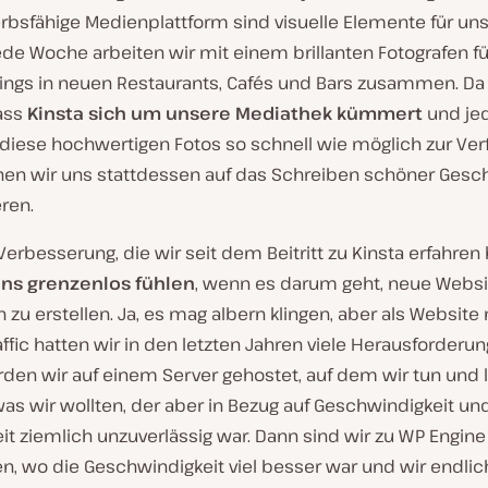
bsfähige Medienplattform sind visuelle Elemente für un
ede Woche arbeiten wir mit einem brillanten Fotografen fü
ings in neuen Restaurants, Cafés und Bars zusammen. Da
ass
Kinsta sich um unsere Mediathek kümmert
und j
diese hochwertigen Fotos so schnell wie möglich zur Ve
önnen wir uns stattdessen auf das Schreiben schöner Gesc
ren.
 Verbesserung, die wir seit dem Beitritt zu Kinsta erfahren 
ns grenzenlos fühlen
, wenn es darum geht, neue Websi
 zu erstellen. Ja, es mag albern klingen, aber als Website
fic hatten wir in den letzten Jahren viele Herausforderun
rden wir auf einem Server gehostet, auf dem wir tun und 
as wir wollten, der aber in Bezug auf Geschwindigkeit un
it ziemlich unzuverlässig war. Dann sind wir zu WP Engine
, wo die Geschwindigkeit viel besser war und wir endlic