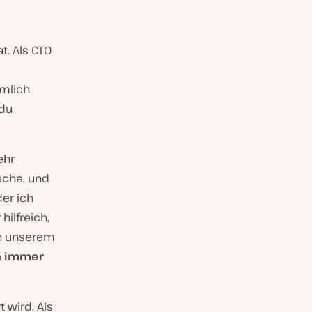
t. Als CTO
emlich
 du
ehr
eche, und
der ich
hilfreich,
n unserem
ch immer
t wird. Als