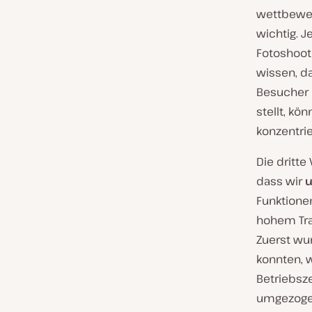
wettbewer
wichtig. J
Fotoshoot
wissen, d
Besucher 
stellt, k
konzentrie
Die dritte
dass wir
u
Funktionen
hohem Traf
Zuerst wu
konnten, w
Betriebsze
umgezogen