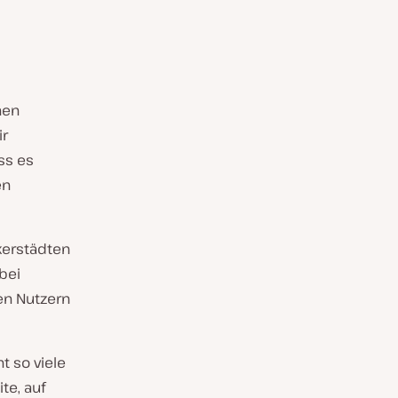
nen
ir
ss es
en
ckerstädten
bei
en Nutzern
ht so viele
te, auf