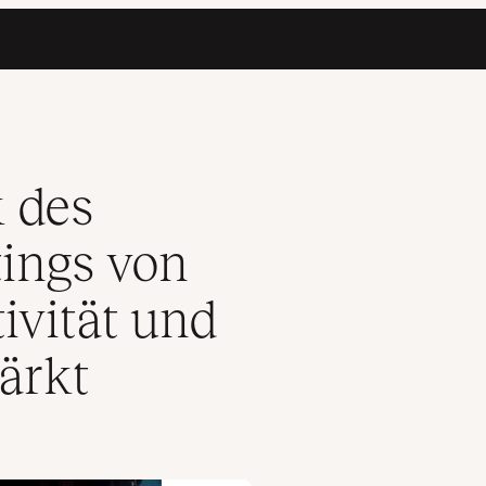
n seiner Kreativität und Innovationskraft bestärkt
k des
ings von
ivität und
ärkt