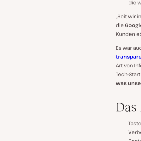
die w
„Seit wir 
die
Googl
Kunden eb
Es war au
transpar
Art von I
Tech-Star
was unser
Das 
Tast
Verb