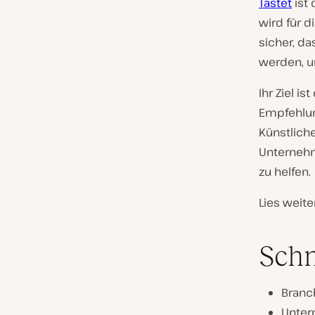
Tastet
ist 
wird für d
sicher, da
werden, u
Ihr Ziel is
Empfehlun
Künstliche
Unternehm
zu helfen.
Lies weite
Sch
Branc
Unter