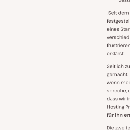
Gesta
„Seit dem
festgestell
eines Sta
verschied
frustriere
erklärst.
Seit ich z
gemacht. 
wenn mein 
spreche, d
dass wir
Hosting-P
für ihn 
Die zweit