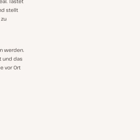
al. Tastet
d stellt
 zu
en werden.
lt und das
 vor Ort