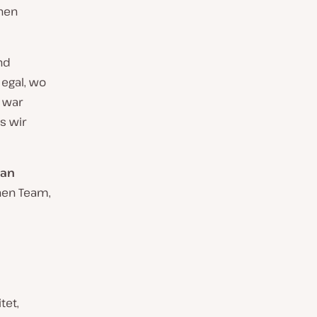
nen
nd
 egal, wo
s war
s wir
ran
chen Team,
tet,