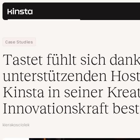
Kinsta®
Suchen
Plattform
Lösungen
Anmelden
Home
Firma
Tastet fühlt sich dank des unterstützenden Hostings von Kinsta i
Case Studies
Preise
Ressourcen
Tastet fühlt sich dan
Kontakt
unterstützenden Host
Kinsta in seiner Kreat
Innovationskraft best
Autor
kierakosciolek