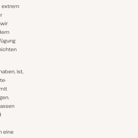
s extrem
r
 wir
edem
rfügung
hichten
haben, ist,
te-
 mit
gen.
lassen
d
h eine