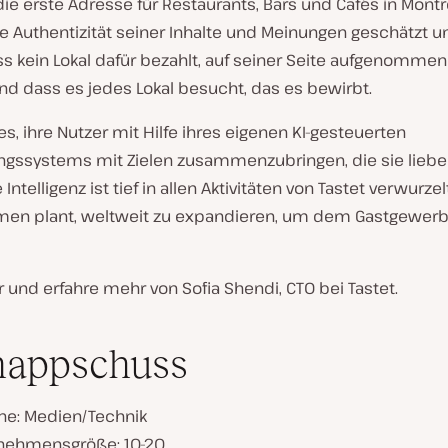
die erste Adresse für Restaurants, Bars und Cafés in Montre
ie Authentizität seiner Inhalte und Meinungen geschätzt un
ss kein Lokal dafür bezahlt, auf seiner Seite aufgenommen
nd dass es jedes Lokal besucht, das es bewirbt.
t es, ihre Nutzer mit Hilfe ihres eigenen KI-gesteuerten
gssystems mit Zielen zusammenzubringen, die sie lieb
 Intelligenz ist tief in allen Aktivitäten von Tastet verwurze
en plant, weltweit zu expandieren, um dem Gastgewerbe
r und erfahre mehr von Sofia Shendi, CTO bei Tastet.
nappschuss
he: Medien/Technik
nehmensgröße: 10-20