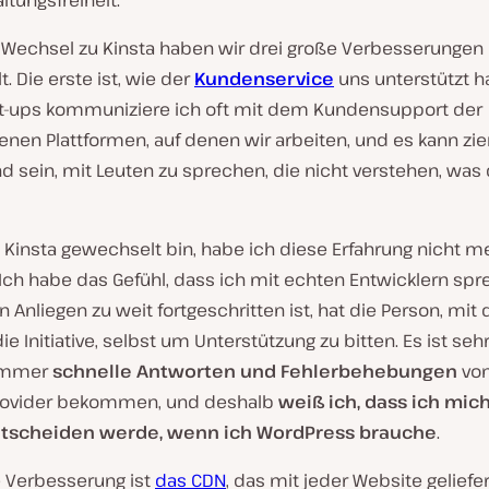
ltungsfreiheit.
 Wechsel zu Kinsta haben wir drei große Verbesserungen
t. Die erste ist, wie der
Kundenservice
uns unterstützt ha
rt-ups kommuniziere ich oft mit dem Kundensupport der
enen Plattformen, auf denen wir arbeiten, und es kann zi
nd sein, mit Leuten zu sprechen, die nicht verstehen, was
u Kinsta gewechselt bin, habe ich diese Erfahrung nicht m
Ich habe das Gefühl, dass ich mit echten Entwicklern spr
Anliegen zu weit fortgeschritten ist, hat die Person, mit 
ie Initiative, selbst um Unterstützung zu bitten. Es ist sehr 
 immer
schnelle Antworten und Fehlerbehebungen
vo
rovider bekommen, und deshalb
weiß ich, dass ich mi
entscheiden werde, wenn ich WordPress brauche
.
e Verbesserung ist
das CDN
, das mit jeder Website geliefer