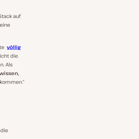
Stack auf
seine
tte
völlig
icht die
n. Als
 wissen,
bekommen.“
 die