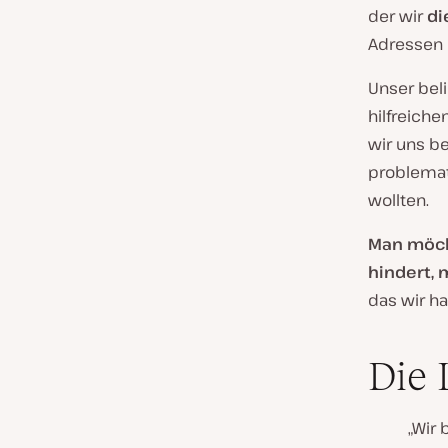
der wir
di
Adressen 
Unser beli
hilfreiche
wir uns be
problemati
wollten.
Man möch
hindert, 
das wir ha
Die 
„Wir 