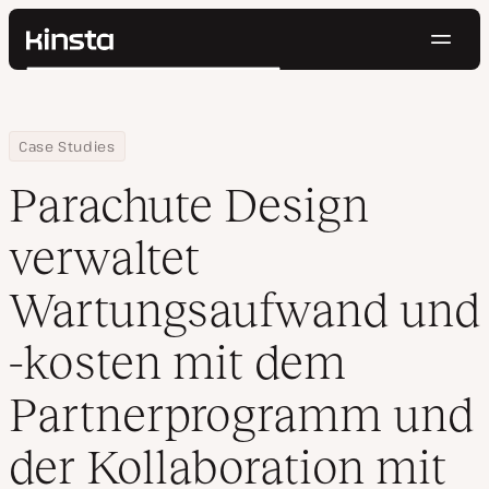
Navig
Kinsta®
Suchen
Plattform
Lösungen
Anmelden
Kostenlos testen
Home
Firma
Parachute Design verwaltet Wartungsaufwand und -kosten mit d
Case Studies
Preise
Ressourcen
Parachute Design
Kontakt
verwaltet
Wartungsaufwand und
-kosten mit dem
Partnerprogramm und
der Kollaboration mit