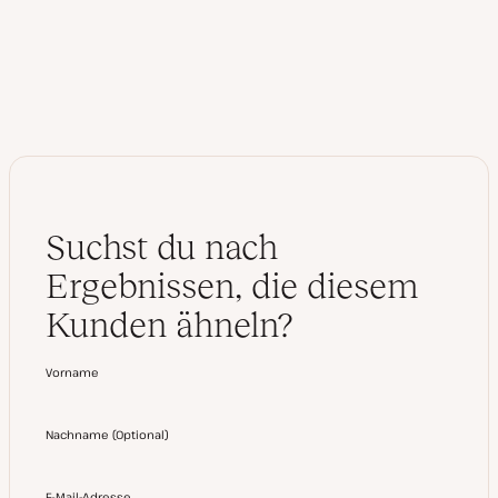
e
d
I
n
Suchst du nach
Ergebnissen, die diesem
Kunden ähneln?
Vorname
Nachname
(
Optional
)
E-Mail-Adresse