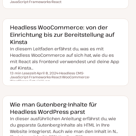
Lesezeit
JavaScript-Frameworks
D
React
T
T
a
T
h
h
t
h
e
e
u
e
m
m
m
m
a
a
a
a
k
Headless WooCommerce: von der
t
Einrichtung bis zur Bereitstellung auf
u
a
Kinsta
l
i
In diesem Leitfaden erfährst du, was es mit
s
i
Headless WooCommerce auf sich hat, wie du es
e
mit React als Frontend verwendest und deine App
r
t
auf Kinsta…
13 min Lesezeit
April 8, 2024
Headless CMS
JavaScript-Frameworks
D
React
T
WooCommerce
T
Lesezeit
WordPress Entwicklung
a
T
h
T
h
T
t
h
e
h
e
h
u
e
m
e
m
e
m
m
a
m
a
m
a
a
a
a
k
Wie man Gutenberg-Inhalte für
t
u
Headless WordPress parst
a
l
In dieser ausführlichen Anleitung erfährst du, wie
i
s
du geparste Gutenberg-Inhalte als HTML in Ihre
i
Website integrierst. Auch wie man den Inhalt in N…
e