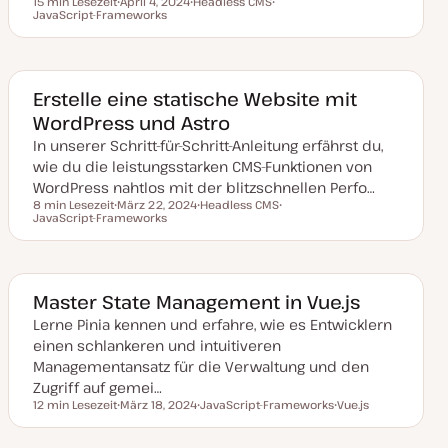
r
15 min Lesezeit
April 4, 2024
Headless CMS
t
Lesezeit
JavaScript-Frameworks
D
T
T
a
h
h
t
e
e
u
m
m
m
a
a
a
k
Erstelle eine statische Website mit
t
WordPress und Astro
u
a
In unserer Schritt-für-Schritt-Anleitung erfährst du,
l
i
wie du die leistungsstarken CMS-Funktionen von
s
i
WordPress nahtlos mit der blitzschnellen Perfo…
e
8 min Lesezeit
März 22, 2024
Headless CMS
r
Lesezeit
JavaScript-Frameworks
D
T
T
t
a
h
h
t
e
e
u
m
m
m
a
a
a
k
Master State Management in Vue.js
t
u
Lerne Pinia kennen und erfahre, wie es Entwicklern
a
einen schlankeren und intuitiveren
l
i
Managementansatz für die Verwaltung und den
s
Zugriff auf gemei…
i
e
12 min Lesezeit
März 18, 2024
JavaScript-Frameworks
Vue.js
Lesezeit
r
D
T
T
t
a
h
h
t
e
e