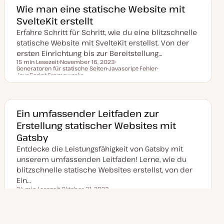
a
Wie man eine statische Website mit
k
SvelteKit erstellt
t
u
Erfahre Schritt für Schritt, wie du eine blitzschnelle
a
l
statische Website mit SvelteKit erstellst. Von der
i
s
ersten Einrichtung bis zur Bereitstellung…
i
15 min Lesezeit
November 16, 2023
e
Generatoren für statische Seiten
D
Javascript-Fehler
T
Lesezeit
r
JavaScript-Frameworks
a
T
h
T
t
t
h
e
h
u
e
m
e
m
m
a
m
a
a
a
k
Ein umfassender Leitfaden zur
t
u
Erstellung statischer Websites mit
a
l
Gatsby
i
s
Entdecke die Leistungsfähigkeit von Gatsby mit
i
unserem umfassenden Leitfaden! Lerne, wie du
e
r
blitzschnelle statische Websites erstellst, von der
t
Ein…
24 min Lesezeit
Oktober 31, 2023
Lesezeit
Generatoren für statische Seiten
D
JavaScript-Frameworks
T
a
T
h
t
h
e
u
e
m
m
m
a