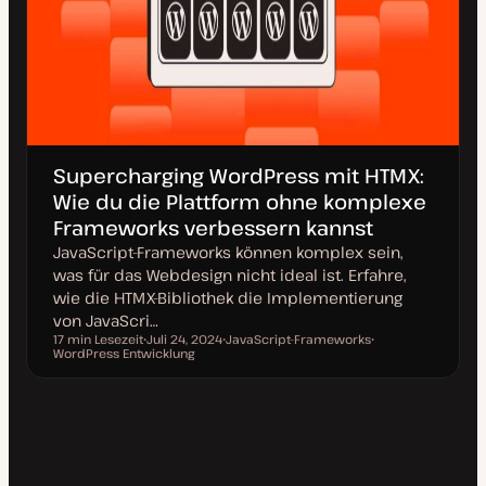
Supercharging WordPress mit HTMX:
Wie du die Plattform ohne komplexe
Frameworks verbessern kannst
JavaScript-Frameworks können komplex sein,
was für das Webdesign nicht ideal ist. Erfahre,
wie die HTMX-Bibliothek die Implementierung
von JavaScri…
17 min Lesezeit
Juli 24, 2024
JavaScript-Frameworks
Lesezeit
WordPress Entwicklung
D
T
T
a
h
h
t
e
e
u
m
m
m
a
a
a
k
t
u
a