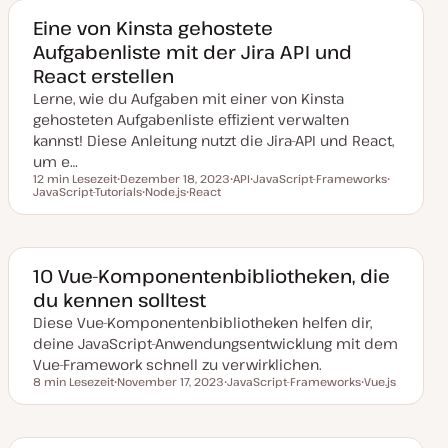
m
a
a
a
Eine von Kinsta gehostete
k
Aufgabenliste mit der Jira API und
t
u
React erstellen
a
l
Lerne, wie du Aufgaben mit einer von Kinsta
i
s
gehosteten Aufgabenliste effizient verwalten
i
kannst! Diese Anleitung nutzt die Jira-API und React,
e
r
um e…
t
12 min Lesezeit
Dezember 18, 2023
API
JavaScript-Frameworks
Lesezeit
JavaScript-Tutorials
D
Node.js
React
T
T
T
a
T
T
h
h
h
t
h
h
e
e
e
u
e
e
m
m
m
m
m
m
a
a
a
a
a
a
k
10 Vue-Komponentenbibliotheken, die
t
du kennen solltest
u
a
Diese Vue-Komponentenbibliotheken helfen dir,
l
i
deine JavaScript-Anwendungsentwicklung mit dem
s
i
Vue-Framework schnell zu verwirklichen.
e
8 min Lesezeit
November 17, 2023
JavaScript-Frameworks
Vue.js
r
Lesezeit
D
T
T
t
a
h
h
t
e
e
u
m
m
m
a
a