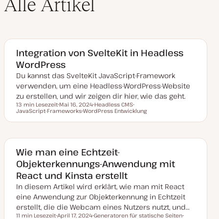
Alle Artikel
Integration von SvelteKit in Headless
WordPress
Du kannst das SvelteKit JavaScript-Framework
verwenden, um eine Headless-WordPress-Website
zu erstellen, und wir zeigen dir hier, wie das geht.
13 min Lesezeit
Mai 16, 2024
Headless CMS
Lesezeit
JavaScript-Frameworks
D
WordPress Entwicklung
T
T
a
T
h
h
t
h
e
e
u
e
m
m
m
m
a
a
a
a
k
Wie man eine Echtzeit-
t
Objekterkennungs-Anwendung mit
u
a
React und Kinsta erstellt
l
i
In diesem Artikel wird erklärt, wie man mit React
s
i
eine Anwendung zur Objekterkennung in Echtzeit
e
erstellt, die die Webcam eines Nutzers nutzt, und…
r
t
11 min Lesezeit
April 17, 2024
Generatoren für statische Seiten