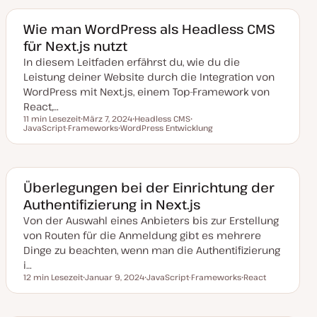
u
m
m
m
a
a
a
Wie man WordPress als Headless CMS
k
für Next.js nutzt
t
u
In diesem Leitfaden erfährst du, wie du die
a
l
Leistung deiner Website durch die Integration von
i
s
WordPress mit Next.js, einem Top-Framework von
i
React,…
e
r
11 min Lesezeit
März 7, 2024
Headless CMS
t
Lesezeit
JavaScript-Frameworks
D
WordPress Entwicklung
T
T
a
T
h
h
t
h
e
e
u
e
m
m
m
m
a
a
a
a
k
Überlegungen bei der Einrichtung der
t
Authentifizierung in Next.js
u
a
Von der Auswahl eines Anbieters bis zur Erstellung
l
i
von Routen für die Anmeldung gibt es mehrere
s
i
Dinge zu beachten, wenn man die Authentifizierung
e
i…
r
t
12 min Lesezeit
Januar 9, 2024
JavaScript-Frameworks
React
Lesezeit
D
T
T
a
h
h
t
e
e
u
m
m