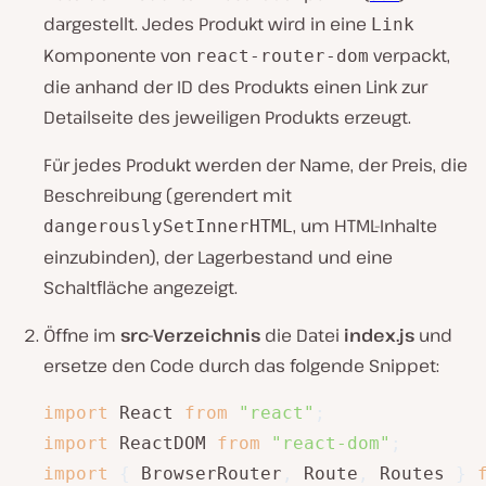
dargestellt. Jedes Produkt wird in eine
Link
Komponente von
verpackt,
react-router-dom
die anhand der ID des Produkts einen Link zur
Detailseite des jeweiligen Produkts erzeugt.
Für jedes Produkt werden der Name, der Preis, die
Beschreibung (gerendert mit
, um HTML-Inhalte
dangerouslySetInnerHTML
einzubinden), der Lagerbestand und eine
Schaltfläche angezeigt.
Öffne im
src-Verzeichnis
die Datei
index.js
und
ersetze den Code durch das folgende Snippet:
import
 React 
from
"react"
;
import
 ReactDOM 
from
"react-dom"
;
import
{
 BrowserRouter
,
 Route
,
 Routes 
}