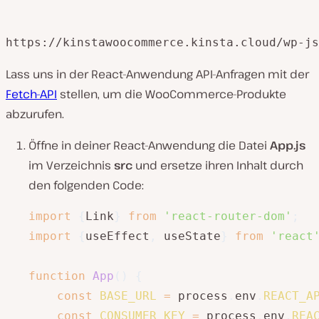
https://kinstawoocommerce.kinsta.cloud/wp-js
Lass uns in der React-Anwendung API-Anfragen mit der
Fetch-API
stellen, um die WooCommerce-Produkte
abzurufen.
Öffne in deiner React-Anwendung die Datei
App.js
im Verzeichnis
src
und ersetze ihren Inhalt durch
den folgenden Code:
import
{
Link
}
from
'react-router-dom'
;
import
{
useEffect
,
 useState
}
from
'react
function
App
(
)
{
const
BASE_URL
=
 process
.
env
.
REACT_A
const
CONSUMER_KEY
=
 process
.
env
.
REA