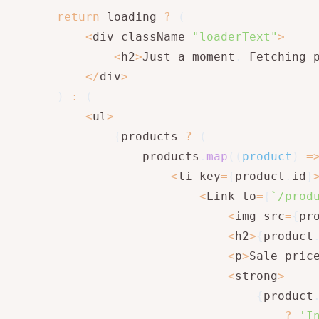
return
 loading 
?
(
<
div className
=
"loaderText"
>
<
h2
>
Just a moment
.
 Fetching 
<
/
div
>
)
:
(
<
ul
>
{
products 
?
(
                products
.
map
(
(
product
)
=
<
li key
=
{
product
.
id
}
<
Link to
=
{
`
/prod
<
img src
=
{
pr
<
h2
>
{
product
<
p
>
Sale pric
<
strong
>
{
product
?
'I