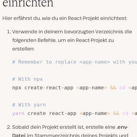
einrichten
Hier erfährst du, wie du ein React-Projekt einrichtest:
Verwende in deinem bevorzugten Verzeichnis die
folgenden Befehle, um ein React-Projekt zu
erstellen:
# Remember to replace <app-name> with yo
# With npx
npx create-react-app 
<
app-name
>
&&
cd
<
a
# With yarn
yarn
 create react-app 
<
app-name
>
&&
cd
<
Sobald dein Projekt erstellt ist, erstelle eine
.env-
Datei
im Stammverzeichnis deines Projekts und