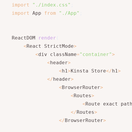
import
"./index.css"
;
import
 App 
from
"./App"
;
ReactDOM
.
render
(
<
React
.
StrictMode
>
<
div className
=
"container"
>
<
header
>
<
h1
>
Kinsta Store
<
/
h1
>
<
/
header
>
<
BrowserRouter
>
<
Routes
>
<
Route exact pat
<
/
Routes
>
<
/
BrowserRouter
>