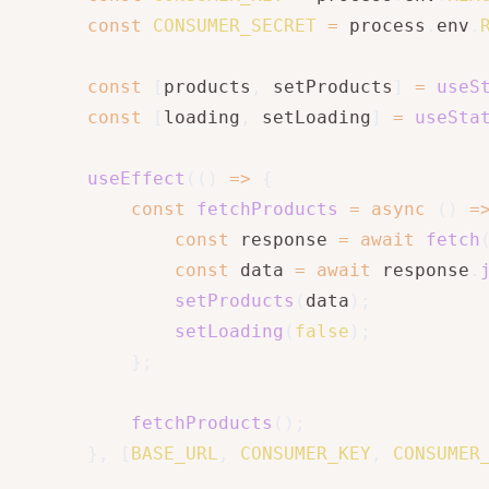
const
CONSUMER_SECRET
=
 process
.
env
.
const
[
products
,
 setProducts
]
=
useS
const
[
loading
,
 setLoading
]
=
useSta
useEffect
(
(
)
=>
{
const
fetchProducts
=
async
(
)
=
const
 response 
=
await
fetch
const
 data 
=
await
 response
.
setProducts
(
data
)
;
setLoading
(
false
)
;
}
;
fetchProducts
(
)
;
}
,
[
BASE_URL
,
CONSUMER_KEY
,
CONSUMER