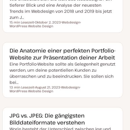
i
tieferer Blick und eine Analyse der neuesten
s
i
Trends im Webdesign von 2018 und 2019 bis jetzt
e
zum J…
r
t
15 min Lesezeit
Oktober 2, 2023
Webdesign
Lesezeit
WordPress Website Design
D
T
T
a
h
h
t
e
e
u
m
m
m
a
a
a
k
Die Anatomie einer perfekten Portfolio-
t
Website zur Präsentation deiner Arbeit
u
a
Eine Portfolio-Website sollte als Gelegenheit genutzt
l
i
werden, um deine potentiellen Kunden zu
s
i
überraschen und zu beeindrucken. Sie sollen sich
e
bei…
r
t
13 min Lesezeit
August 21, 2023
Webdesign
Lesezeit
WordPress Website Design
D
T
T
a
h
h
t
e
e
u
m
m
m
a
a
a
k
JPG vs. JPEG: Die gängigsten
t
Bilddateiformate verstehen
u
a
Worin besteht der Unterschied zwischen jpg und
l