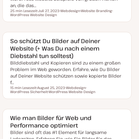
e
an, die das…
r
t
25 min Lesezeit
Juli 27, 2023
Webdesign
Website-Branding
Lesezeit
WordPress Website Design
D
T
T
T
a
h
h
h
t
e
e
e
u
m
m
m
m
a
a
a
a
k
So schützt Du Bilder auf Deiner
t
Website (+ Was Du nach einem
u
a
Diebstahl tun solltest)
l
i
Bilddiebstahl und Kopieren sind zu einem großen
s
i
Problem im Web geworden. Erfahre, wie Du Bilder
e
auf Deiner Website schützen sowie kopierte Bilder
r
t
f…
15 min Lesezeit
August 25, 2023
Webdesign
Lesezeit
WordPress Sicherheit
D
WordPress Website Design
T
T
a
T
h
h
t
h
e
e
u
e
m
m
m
m
a
a
a
a
k
Wie man Bilder für Web und
t
Performance optimiert
u
a
Bilder sind oft das #1 Element für langsame
l
i
Ladezeiten. Erfahren Sie, wie Sie Bilder für das