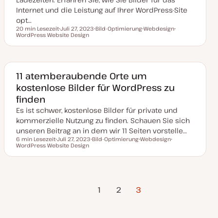
s
i
Internet und die Leistung auf Ihrer WordPress-Site
e
opt…
r
t
20 min Lesezeit
Juli 27, 2023
Bild-Optimierung
Webdesign
Lesezeit
WordPress Website Design
D
T
T
T
a
h
h
h
t
e
e
e
u
m
m
m
m
a
a
a
a
k
11 atemberaubende Orte um
t
kostenlose Bilder für WordPress zu
u
a
finden
l
i
Es ist schwer, kostenlose Bilder für private und
s
i
kommerzielle Nutzung zu finden. Schauen Sie sich
e
unseren Beitrag an in dem wir 11 Seiten vorstelle…
r
t
6 min Lesezeit
Juli 27, 2023
Bild-Optimierung
Webdesign
Lesezeit
WordPress Website Design
D
T
T
T
a
h
h
h
t
e
e
e
u
m
m
m
m
a
a
a
a
Vorherige
Seitennummerierung
k
1
2
3
t
Seite
u
a
der
l
i