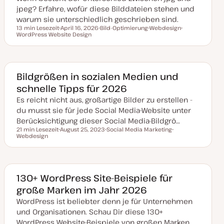
i
jpeg? Erfahre, wofür diese Bilddateien stehen und
s
i
warum sie unterschiedlich geschrieben sind.
e
13 min Lesezeit
April 16, 2026
Bild-Optimierung
Webdesign
r
Lesezeit
WordPress Website Design
D
T
T
T
t
a
h
h
h
t
e
e
e
u
m
m
m
m
a
a
a
a
k
Bildgrößen in sozialen Medien und
t
schnelle Tipps für 2026
u
a
Es reicht nicht aus, großartige Bilder zu erstellen -
l
i
du musst sie für jede Social Media-Website unter
s
i
Berücksichtigung dieser Social Media-Bildgrö…
e
21 min Lesezeit
August 25, 2023
Social Media Marketing
r
Lesezeit
Webdesign
D
T
T
t
a
h
h
t
e
e
u
m
m
m
a
a
a
k
130+ WordPress Site-Beispiele für
t
große Marken im Jahr 2026
u
a
WordPress ist beliebter denn je für Unternehmen
l
i
und Organisationen. Schau Dir diese 130+
s
i
WordPress Website-Beispiele von großen Marken