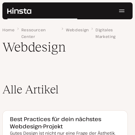
Navig
Kinsta®
Suchen
Plattform
Home
Seite 3
Ressourcen
Webdesign
Digitales
Lösungen
Anmelden
Kostenlos testen
Center
Marketing
Preise
Webdesign
Ressourcen
Kontakt
Alle Artikel
Best Practices für dein nächstes
Webdesign-Projekt
Gutes Design ist nicht nur eine Frage der Ästhetik.