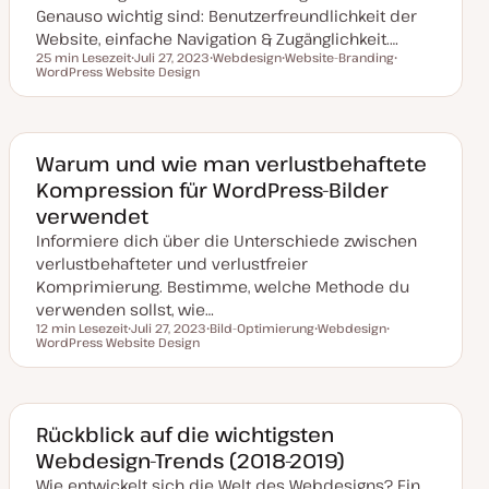
Genauso wichtig sind: Benutzerfreundlichkeit der
Website, einfache Navigation & Zugänglichkeit.…
25 min Lesezeit
Juli 27, 2023
Webdesign
Website-Branding
Lesezeit
WordPress Website Design
D
T
T
T
a
h
h
h
t
e
e
e
u
m
m
m
m
a
a
a
a
k
Warum und wie man verlustbehaftete
t
Kompression für WordPress-Bilder
u
a
verwendet
l
i
Informiere dich über die Unterschiede zwischen
s
i
verlustbehafteter und verlustfreier
e
Komprimierung. Bestimme, welche Methode du
r
t
verwenden sollst, wie…
12 min Lesezeit
Juli 27, 2023
Bild-Optimierung
Webdesign
Lesezeit
WordPress Website Design
D
T
T
T
a
h
h
h
t
e
e
e
u
m
m
m
m
a
a
a
a
k
Rückblick auf die wichtigsten
t
Webdesign-Trends (2018-2019)
u
a
Wie entwickelt sich die Welt des Webdesigns? Ein
l