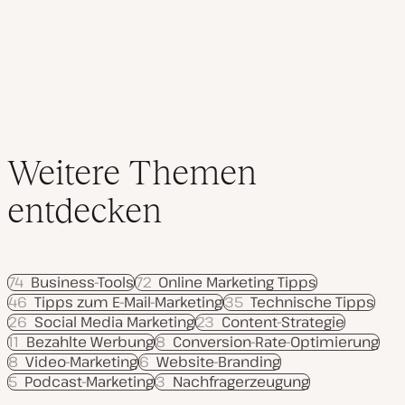
s
Beiträge
i
e
r
t
Weitere Themen
entdecken
74
Business-Tools
72
Online Marketing Tipps
46
Tipps zum E-Mail-Marketing
35
Technische Tipps
26
Social Media Marketing
23
Content-Strategie
11
Bezahlte Werbung
8
Conversion-Rate-Optimierung
8
Video-Marketing
6
Website-Branding
5
Podcast-Marketing
3
Nachfragerzeugung