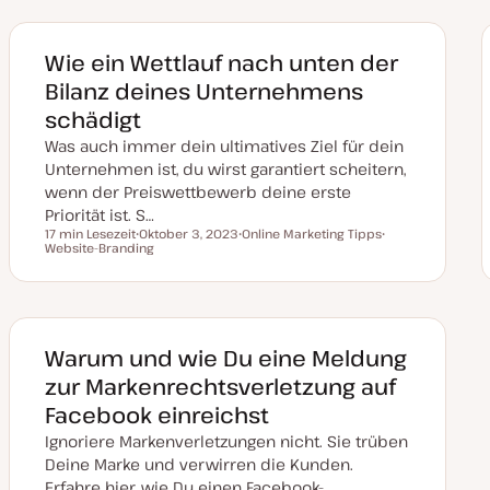
Wie ein Wettlauf nach unten der
Bilanz deines Unternehmens
schädigt
Was auch immer dein ultimatives Ziel für dein
Unternehmen ist, du wirst garantiert scheitern,
wenn der Preiswettbewerb deine erste
Priorität ist. S…
17 min Lesezeit
Oktober 3, 2023
Online Marketing Tipps
Lesezeit
Website-Branding
D
T
T
a
h
h
t
e
e
u
m
m
m
a
a
a
k
t
Warum und wie Du eine Meldung
u
a
zur Markenrechtsverletzung auf
l
i
Facebook einreichst
s
i
Ignoriere Markenverletzungen nicht. Sie trüben
e
r
Deine Marke und verwirren die Kunden.
t
Erfahre hier, wie Du einen Facebook-