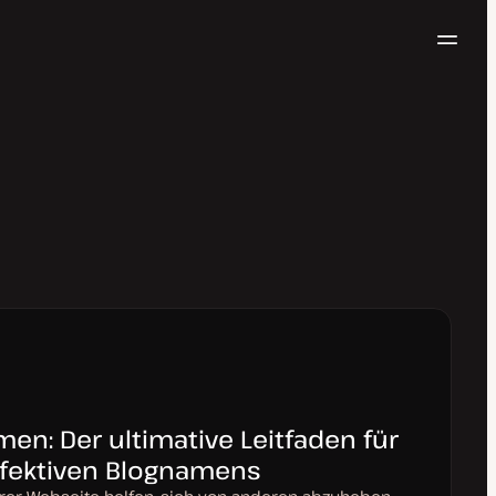
Navig
Kostenlos testen
en: Der ultimative Leitfaden für
ffektiven Blognamens