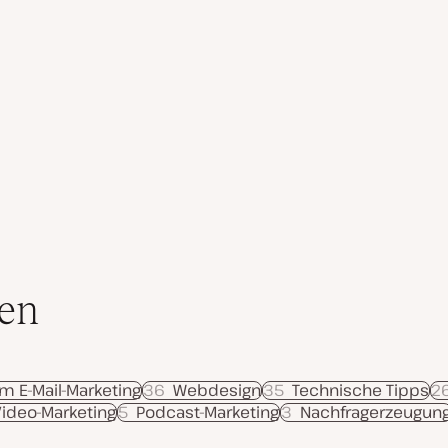
en
m E-Mail-Marketing
36
Webdesign
35
Technische Tipps
2
Video-Marketing
5
Podcast-Marketing
3
Nachfragerzeugun