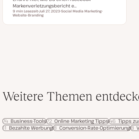
Markenverletzungsbericht e…
9 min Lesezeit
Juli 27, 2023
Social Media Marketing
Lesezeit
Website-Branding
D
T
T
a
h
h
t
e
e
u
m
m
m
a
a
a
k
t
u
a
l
i
s
i
e
r
t
Weitere Themen entdeck
74
Business-Tools
72
Online Marketing Tipps
46
Tipps zu
11
Bezahlte Werbung
8
Conversion-Rate-Optimierung
8