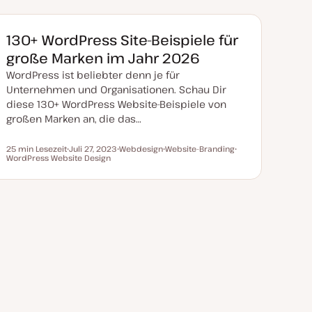
130+ WordPress Site-Beispiele für
große Marken im Jahr 2026
WordPress ist beliebter denn je für
Unternehmen und Organisationen. Schau Dir
diese 130+ WordPress Website-Beispiele von
großen Marken an, die das…
25 min Lesezeit
Juli 27, 2023
Webdesign
Website-Branding
Lesezeit
WordPress Website Design
D
T
T
T
a
h
h
h
t
e
e
e
u
m
m
m
m
a
a
a
a
k
t
u
a
l
i
s
i
e
r
t