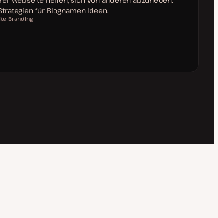
hrer Webseite helfen, sich von anderen abzuheben.
Strategien für Blognamen-Ideen.
te-Branding