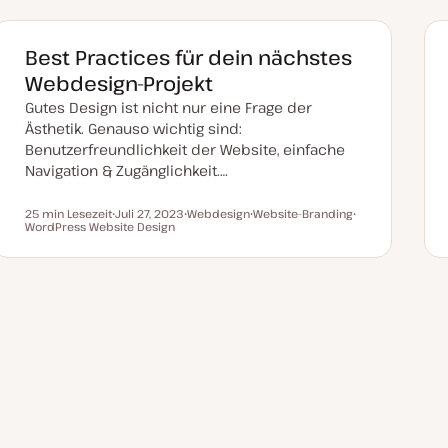
Best Practices für dein nächstes
Webdesign-Projekt
Gutes Design ist nicht nur eine Frage der
Ästhetik. Genauso wichtig sind:
Benutzerfreundlichkeit der Website, einfache
Navigation & Zugänglichkeit.…
25 min Lesezeit
Juli 27, 2023
Webdesign
Website-Branding
Lesezeit
WordPress Website Design
D
T
T
T
a
h
h
h
t
e
e
e
u
m
m
m
m
a
a
a
a
k
t
u
a
l
i
s
i
e
r
t