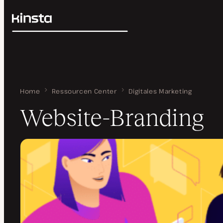
Kinsta®
Suchen
Plattform
Lösungen
Anmelden
Preise
Ressourcen
Kontakt
Home
Website-Branding
Ressourcen Center
Digitales Marketing
Website-Branding