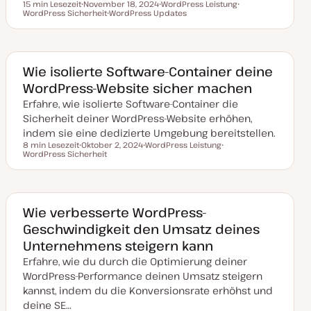
t
15 min Lesezeit
November 18, 2024
WordPress Leistung
Lesezeit
WordPress Sicherheit
D
WordPress Updates
T
T
a
T
h
h
t
h
e
e
u
e
m
m
m
m
a
a
a
a
k
Wie isolierte Software-Container deine
t
WordPress-Website sicher machen
u
a
Erfahre, wie isolierte Software-Container die
l
i
Sicherheit deiner WordPress-Website erhöhen,
s
i
indem sie eine dedizierte Umgebung bereitstellen.
e
8 min Lesezeit
Oktober 2, 2024
WordPress Leistung
r
Lesezeit
WordPress Sicherheit
D
T
T
t
a
h
h
t
e
e
u
m
m
m
a
a
a
k
Wie verbesserte WordPress-
t
Geschwindigkeit den Umsatz deines
u
a
Unternehmens steigern kann
l
i
Erfahre, wie du durch die Optimierung deiner
s
i
WordPress-Performance deinen Umsatz steigern
e
kannst, indem du die Konversionsrate erhöhst und
r
t
deine SE…