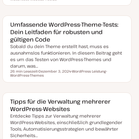
WordPress Website Design
a
T
h
T
h
t
h
e
h
e
u
e
m
e
m
m
m
a
m
a
a
a
a
k
Umfassende WordPress-Theme-Tests:
t
u
Dein Leitfaden für robusten und
a
l
gültigen Code
i
s
Sobald du dein Theme erstellt hast, muss es
i
ausnahmslos funktionieren. In diesem Beitrag geht
e
r
es um das Testen von WordPress-Themes und
t
darum, was…
26 min Lesezeit
Dezember 3, 2024
WordPress Leistung
Lesezeit
WordPress-Themes
D
T
T
a
h
h
t
e
e
u
m
m
m
a
a
a
k
Tipps für die Verwaltung mehrerer
t
WordPress-Websites
u
a
Entdecke Tipps zur Verwaltung mehrerer
l
i
WordPress-Websites, einschließlich grundlegender
s
i
Tools, Automatisierungsstrategien und bewährter
e
Sicherheits…
r