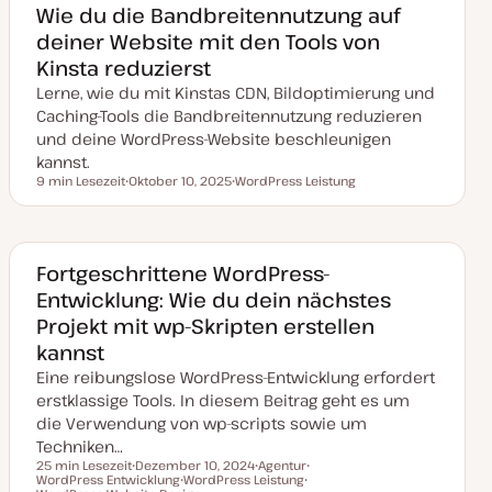
k
Wie du die Bandbreitennutzung auf
t
deiner Website mit den Tools von
u
a
Kinsta reduzierst
l
i
Lerne, wie du mit Kinstas CDN, Bildoptimierung und
s
i
Caching-Tools die Bandbreitennutzung reduzieren
e
und deine WordPress-Website beschleunigen
r
t
kannst.
9 min Lesezeit
Oktober 10, 2025
WordPress Leistung
Lesezeit
D
T
a
h
t
e
u
m
m
a
a
Fortgeschrittene WordPress-
k
Entwicklung: Wie du dein nächstes
t
u
Projekt mit wp-Skripten erstellen
a
l
kannst
i
s
Eine reibungslose WordPress-Entwicklung erfordert
i
e
erstklassige Tools. In diesem Beitrag geht es um
r
die Verwendung von wp-scripts sowie um
t
Techniken…
25 min Lesezeit
Dezember 10, 2024
Agentur
WordPress Entwicklung
D
WordPress Leistung
T
T
Lesezeit