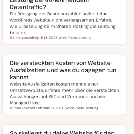
u
Datentraffic?
a
l
Ein Rückgang der Besucherzahlen sollte deine
i
s
WordPress-Website nicht verlangsamen. Erfahre,
i
wie Drosselung beim Shared Hosting die Leistung
e
r
beeintr…
t
9 min Lesezeit
April 13, 2026
WordPress Leistung
Lesezeit
D
T
a
h
t
e
u
m
m
a
a
Die versteckten Kosten von Website-
k
Ausfallzeiten und was du dagegen tun
t
u
kannst
a
l
Website-Ausfallzeiten kosten mehr als nur
i
s
Umsatzverluste. Erfahre mehr über die versteckten
i
Auswirkungen auf SEO und Vertrauen und wie
e
r
Managed Host…
t
13 min Lesezeit
Februar 16, 2026
WordPress Leistung
Lesezeit
D
T
a
h
t
e
u
m
m
a
a
So skalierst du deine Website für den