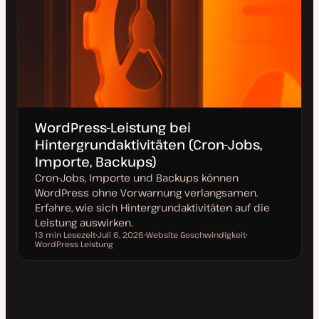
WordPress-Leistung bei
Hintergrundaktivitäten (Cron-Jobs,
Importe, Backups)
Cron-Jobs, Importe und Backups können
WordPress ohne Vorwarnung verlangsamen.
Erfahre, wie sich Hintergrundaktivitäten auf die
Leistung auswirken.
13 min Lesezeit
Juli 6, 2026
Website Geschwindigkeit
Lesezeit
WordPress Leistung
D
T
T
a
h
h
t
e
e
u
m
m
m
a
a
a
k
t
u