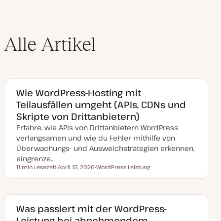
Alle Artikel
Wie WordPress-Hosting mit
Teilausfällen umgeht (APIs, CDNs und
Skripte von Drittanbietern)
Erfahre, wie APIs von Drittanbietern WordPress
verlangsamen und wie du Fehler mithilfe von
Überwachungs- und Ausweichstrategien erkennen,
eingrenze…
11 min Lesezeit
April 15, 2026
WordPress Leistung
Lesezeit
D
T
a
h
t
e
u
m
m
a
a
Was passiert mit der WordPress-
k
Leistung bei abnehmendem
t