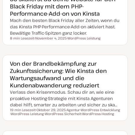
k
Black Friday mit dem PHP-
t
u
Performance-Add-on von Kinsta
a
l
Mach den besten Black Friday aller Zeiten, wenn du
i
s
das Kinsta PHP-Performance-Add-on aktiviert hast.
i
Bewältige Traffic-Spitzen ganz locker.
e
r
8 min Lesezeit
November 4, 2025
WordPress Leistung
Lesezeit
t
D
T
a
h
t
e
u
m
m
a
a
Von der Brandbekämpfung zur
k
Zukunftssicherung: Wie Kinsta den
t
u
Wartungsaufwand und die
a
l
Kundenabwanderung reduziert
i
s
Verlass den Krisenmodus. Schau dir an, wie eine
i
e
proaktive Hosting-Strategie mit Kinsta Agenturen
r
dabei hilft, smarter zu arbeiten und sicher zu ska…
t
19 min Lesezeit
Oktober 29, 2025
Agentur
WordPress Entwicklung
Lesezeit
WordPress Leistung
D
WordPress Sicherheit
T
T
WordPress-Hosting
T
a
T
h
h
T
h
t
h
e
e
h
e
u
e
m
m
e
m
m
m
a
a
m
a
a
a
a