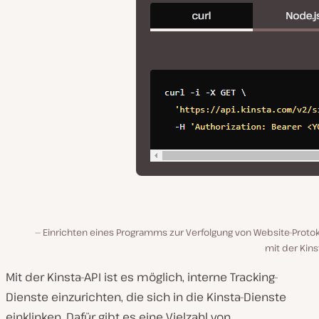
Einrichten eines Programms zur Verfolgung von Website-Protok
mit der Kins
Mit der Kinsta-API ist es möglich, interne Tracking-
Dienste einzurichten, die sich in die Kinsta-Dienste
einklinken. Dafür gibt es eine Vielzahl von