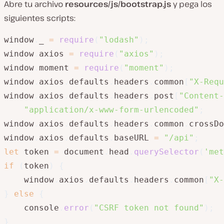
Abre tu archivo
resources/js/bootstrap.js
y pega los
siguientes scripts:
window
.
_ 
=
require
(
"lodash"
)
;
window
.
axios 
=
require
(
"axios"
)
;
window
.
moment 
=
require
(
"moment"
)
;
window
.
axios
.
defaults
.
headers
.
common
[
"X-Requ
window
.
axios
.
defaults
.
headers
.
post
[
"Content-
"application/x-www-form-urlencoded"
;
window
.
axios
.
defaults
.
headers
.
common
.
crossDo
window
.
axios
.
defaults
.
baseURL 
=
"/api"
;
let
 token 
=
 document
.
head
.
querySelector
(
'met
if
(
token
)
{
    window
.
axios
.
defaults
.
headers
.
common
[
"X-
}
else
{
    console
.
error
(
"CSRF token not found"
)
;
}