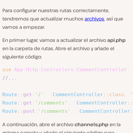
Para configurar nuestras rutas correctamente,
tendremos que actualizar muchos
archivos
, así que
vamos a empezar.
En primer lugar, vamos a actualizar el archivo
api.php
en la carpeta de rutas. Abre el archivo y añade el
siguiente código:
use
App
\
Http
\
Controllers
\
CommentController
;
//...
Route
::
get
(
'/'
,
[
CommentController
::
class
,
'
Route
::
get
(
'/comments'
,
[
CommentController
::
Route
::
post
(
'/comments'
,
[
CommentController
:
A continuación, abre el archivo
channels.php
en la
misma carpeta y añade el siguiente código para