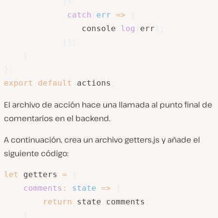
}
)
.
catch
(
err
=>
{
                console
.
log
(
err
)
;
}
)
;
}
}
;
export
default
 actions
;
El archivo de acción hace una llamada al punto final de
comentarios en el backend.
A continuación, crea un archivo getters.js y añade el
siguiente código:
let
 getters 
=
{
comments
:
state
=>
{
return
 state
.
comments
;
}