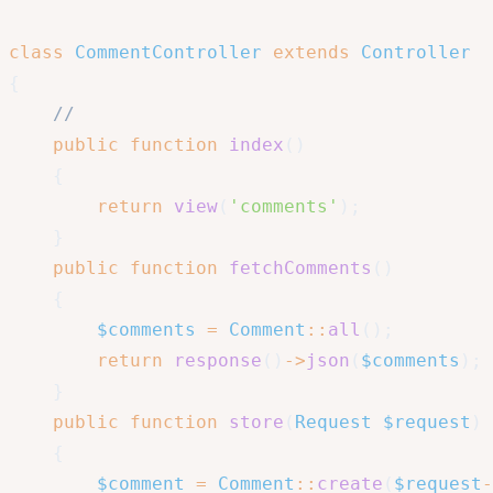
class
CommentController
extends
Controller
{
//
public
function
index
(
)
{
return
view
(
'comments'
)
;
}
public
function
fetchComments
(
)
{
$comments
=
Comment
::
all
(
)
;
return
response
(
)
->
json
(
$comments
)
;
}
public
function
store
(
Request
$request
)
{
$comment
=
Comment
::
create
(
$request
-