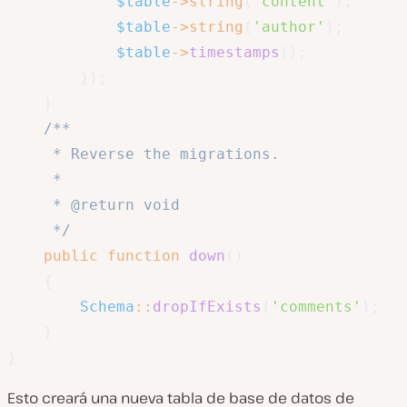
$table
->
string
(
'content'
)
;
$table
->
string
(
'author'
)
;
$table
->
timestamps
(
)
;
}
)
;
}
/**

     * Reverse the migrations.

     *

     * @return void

     */
public
function
down
(
)
{
Schema
::
dropIfExists
(
'comments'
)
;
}
}
Esto creará una nueva tabla de base de datos de