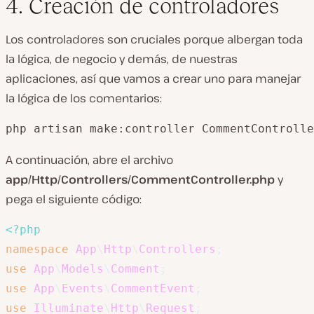
4. Creación de controladores
Los controladores son cruciales porque albergan toda
la lógica, de negocio y demás, de nuestras
aplicaciones, así que vamos a crear uno para manejar
la lógica de los comentarios:
php artisan make:controller CommentControlle
A continuación, abre el archivo
app/Http/Controllers/CommentController.php
y
pega el siguiente código:
<?php
namespace
App
\
Http
\
Controllers
;
use
App
\
Models
\
Comment
;
use
App
\
Events
\
CommentEvent
;
use
Illuminate
\
Http
\
Request
;