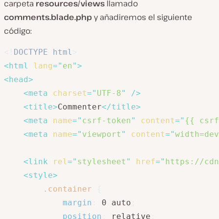
carpeta
resources/views
llamado
comments.blade.php
y añadiremos el siguiente
código:
<!
DOCTYPE
html
>
<
html
lang
=
"
en
"
>
<
head
>
<
meta
charset
=
"
UTF-8
"
/>
<
title
>
Commenter
</
title
>
<
meta
name
=
"
csrf-token
"
content
=
"
{{ csrf
<
meta
name
=
"
viewport
"
content
=
"
width=dev
<
link
rel
=
"
stylesheet
"
href
=
"
https://cdn
<
style
>
.container
{
margin
:
 0 auto
;
position
:
 relative
;