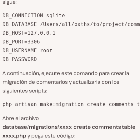
sigue:
DB_CONNECTION=sqlite

DB_DATABASE=/Users/all/paths/to/project/comm
DB_HOST=127.0.0.1

DB_PORT=3306

DB_USERNAME=root

DB_PASSWORD=
A continuación, ejecute este comando para crear la
migración de comentarios y actualizarla con los
siguientes scripts:
php artisan make:migration create_comments_t
Abre el archivo
database/migrations/xxxx_create_comments_table_
xxxx.php
y pega este código: