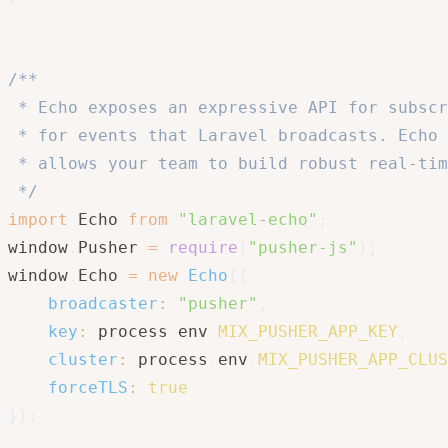
/**

 * Echo exposes an expressive API for subscr
 * for events that Laravel broadcasts. Echo 
 * allows your team to build robust real-tim
 */
import
 Echo 
from
"laravel-echo"
;
window
.
Pusher 
=
require
(
"pusher-js"
)
;
window
.
Echo 
=
new
Echo
(
{
broadcaster
:
"pusher"
,
key
:
 process
.
env
.
MIX_PUSHER_APP_KEY
,
cluster
:
 process
.
env
.
MIX_PUSHER_APP_CLUS
forceTLS
:
true
}
)
;