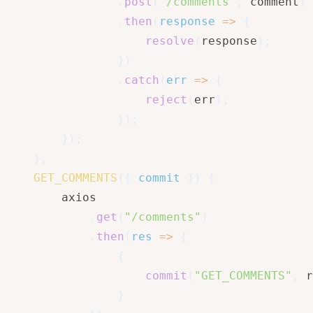
.
post
(
`
/comments
`
,
 comment
)
.
then
(
response
=>
{
resolve
(
response
)
;
}
)
.
catch
(
err
=>
{
reject
(
err
)
;
}
)
;
}
)
;
}
,
GET_COMMENTS
(
{
 commit 
}
)
{
        axios

.
get
(
"/comments"
)
.
then
(
res
=>
{
{
commit
(
"GET_COMMENTS"
,
 r
}