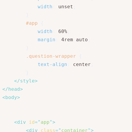
width
:
 unset
;
}
#app
{
width
:
 60%
;
margin
:
 4rem auto
;
}
.question-wrapper
{
text-align
:
 center
;
}
</
style
>
</
head
>
<
body
>
<
div
id
=
"
app
"
>
<
div
class
=
"
container
"
>