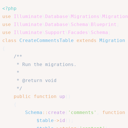
<?php
use
Illuminate
\
Database
\
Migrations
\
Migration
use
Illuminate
\
Database
\
Schema
\
Blueprint
;
use
Illuminate
\
Support
\
Facades
\
Schema
;
class
CreateCommentsTable
extends
Migration
{
/**

     * Run the migrations.

     *

     * @return void

     */
public
function
up
(
)
{
Schema
::
create
(
'comments'
,
function
$table
->
id
(
)
;