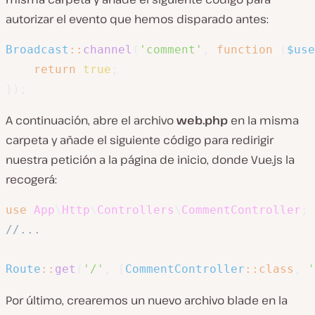
autorizar el evento que hemos disparado antes:
Broadcast
::
channel
(
'comment'
,
function
(
$use
return
true
;
}
)
;
A continuación, abre el archivo
web.php
en la misma
carpeta y añade el siguiente código para redirigir
nuestra petición a la página de inicio, donde Vue.js la
recogerá:
use
App
\
Http
\
Controllers
\
CommentController
;
//...
Route
::
get
(
'/'
,
[
CommentController
::
class
,
'
Por último, crearemos un nuevo archivo blade en la