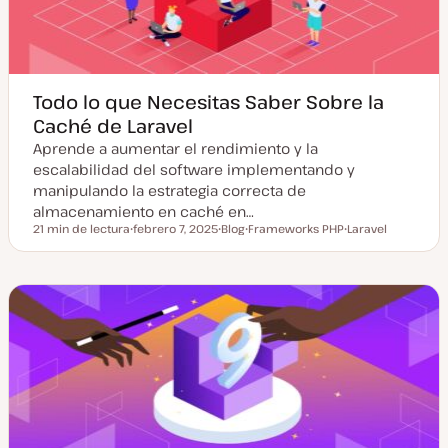
z
a
d
a
Todo lo que Necesitas Saber Sobre la
Caché de Laravel
Aprende a aumentar el rendimiento y la
escalabilidad del software implementando y
manipulando la estrategia correcta de
almacenamiento en caché en…
21 min de lectura
febrero 7, 2025
Blog
Frameworks PHP
Laravel
Tiempo de lectura
F
T
T
T
e
i
e
e
c
p
m
m
h
o
a
a
a
d
a
e
c
p
t
o
u
s
a
t
l
i
z
a
d
a