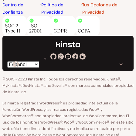
Centro de
Política de
Tus Opciones de
Confianza
Privacidad
Privacidad
SOC 2
ISO
Type II
27001
GDPR
CCPA
Kinsta
Kinsta
Kinsta
Kinsta
Kinsta
Cambiar
en
en
en
en
en
idioma
GitHub
X
YouTube
Facebook
LinkedIn
© 2013 - 2026 Kinsta Inc. Todos los derechos reservados.
Kinsta®,
MyKinsta®, DevKinsta®, and Sevalla® son marcas comerciales propiedad
de Kinsta Inc.
La marca registrada WordPress® es propiedad intelectual de la
Fundación WordPress, y las marcas registradas Woo® y
WooCommerce® son propiedad intelectual de WooCommerce, Inc. El
uso de los nombres WordPress®, Woo® y WooCommerce® en este sitio
web sólo tiene fines identificativos y no implica un respaldo por parte
de la Fundación WordPress o WooCommerce, Inc. Kinsta no está