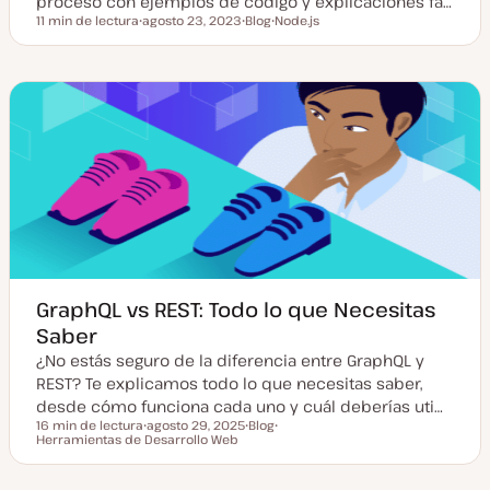
proceso con ejemplos de código y explicaciones fá…
11 min de lectura
agosto 23, 2023
Blog
Node.js
Tiempo de lectura
F
T
T
e
i
e
c
p
m
h
o
a
a
d
a
e
c
p
t
o
u
s
a
t
l
i
z
a
d
a
GraphQL vs REST: Todo lo que Necesitas
Saber
¿No estás seguro de la diferencia entre GraphQL y
REST? Te explicamos todo lo que necesitas saber,
desde cómo funciona cada uno y cuál deberías uti…
16 min de lectura
agosto 29, 2025
Blog
Tiempo de lectura
Herramientas de Desarrollo Web
F
T
T
e
i
e
c
p
m
h
o
a