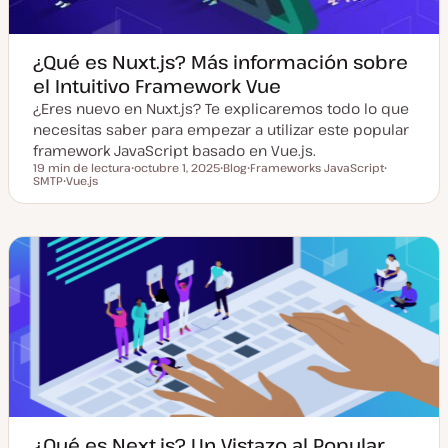
a
¿Qué es Nuxt.js? Más información sobre
el Intuitivo Framework Vue
¿Eres nuevo en Nuxt.js? Te explicaremos todo lo que
necesitas saber para empezar a utilizar este popular
framework JavaScript basado en Vue.js.
19 min de lectura
octubre 1, 2025
Blog
Frameworks JavaScript
Tiempo de lectura
SMTP
Vue.js
F
T
T
T
T
e
i
e
e
e
c
p
m
m
m
h
o
a
a
a
a
d
a
e
c
p
t
o
u
s
a
t
l
i
z
a
d
a
¿Qué es Next.js? Un Vistazo al Popular