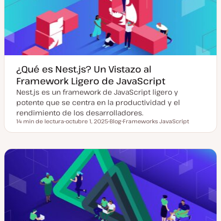
a
t
l
i
z
a
d
a
¿Qué es Nest.js? Un Vistazo al
Framework Ligero de JavaScript
Nest.js es un framework de JavaScript ligero y
potente que se centra en la productividad y el
rendimiento de los desarrolladores.
14 min de lectura
octubre 1, 2025
Blog
Frameworks JavaScript
Tiempo de lectura
F
T
T
e
i
e
c
p
m
h
o
a
a
d
a
e
c
p
t
o
u
s
a
t
l
i
z
a
d