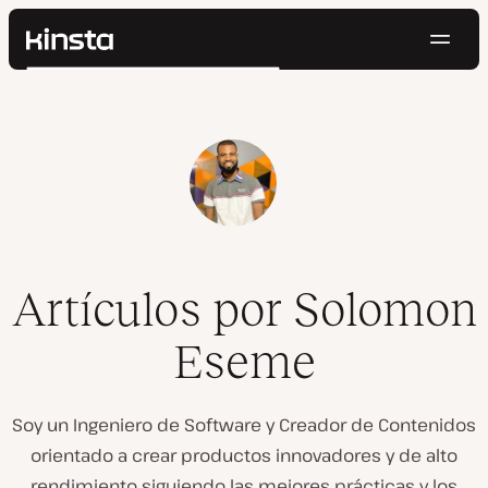
Naveg
Kinsta®
Buscar
Plataforma
Soluciones
Iniciar Sesión
Pruébalo gratis
Precios
Recursos
Contacto
Artículos por Solomon
Eseme
Soy un Ingeniero de Software y Creador de Contenidos
orientado a crear productos innovadores y de alto
rendimiento siguiendo las mejores prácticas y los