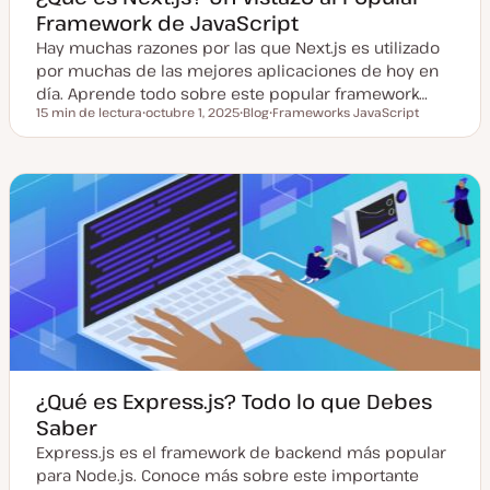
Framework de JavaScript
Hay muchas razones por las que Next.js es utilizado
por muchas de las mejores aplicaciones de hoy en
día. Aprende todo sobre este popular framework…
15 min de lectura
octubre 1, 2025
Blog
Frameworks JavaScript
Tiempo de lectura
F
T
T
e
i
e
c
p
m
h
o
a
a
d
a
e
c
p
t
o
u
s
a
t
l
i
z
a
d
a
¿Qué es Express.js? Todo lo que Debes
Saber
Express.js es el framework de backend más popular
para Node.js. Conoce más sobre este importante