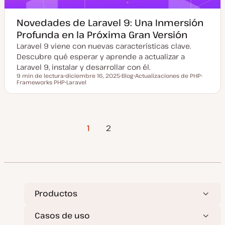
Novedades de Laravel 9: Una Inmersión
Profunda en la Próxima Gran Versión
Laravel 9 viene con nuevas características clave.
Descubre qué esperar y aprende a actualizar a
Laravel 9, instalar y desarrollar con él.
9 min de lectura
diciembre 16, 2025
Blog
Actualizaciones de PHP
Tiempo de lectura
Frameworks PHP
F
Laravel
T
T
T
e
T
i
e
e
c
e
p
m
m
h
m
o
a
a
a
a
d
a
e
Página
Paginación
c
p
1
2
t
o
siguiente
u
s
a
t
de
l
i
z
entradas
a
d
a
Productos
Casos de uso