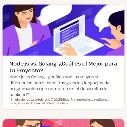
h
o
a
a
a
d
a
e
c
p
t
o
u
s
a
t
l
i
z
a
d
a
Node.js vs. Golang: ¿Cuál es el Mejor para
Tu Proyecto?
Node.js vs Golang - ¿cuáles son las mayores
diferencias entre estos dos grandes lenguajes de
programación que compiten en el desarrollo de
backend?
16 min de lectura
febrero 7, 2025
Blog
Frameworks JavaScript
Tiempo de lectura
Lenguajes de Desarrollo Web
F
Node.js
T
T
T
e
T
i
e
e
c
e
p
m
m
h
m
o
a
a
a
a
d
a
e
c
p