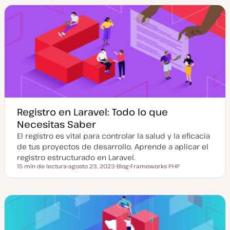
a
d
a
e
c
p
t
o
u
s
a
t
l
i
z
a
d
a
Registro en Laravel: Todo lo que
Necesitas Saber
El registro es vital para controlar la salud y la eficacia
de tus proyectos de desarrollo. Aprende a aplicar el
registro estructurado en Laravel.
15 min de lectura
agosto 23, 2023
Blog
Frameworks PHP
Tiempo de lectura
F
T
T
e
i
e
c
p
m
h
o
a
a
d
a
e
c
p
t
o
u
s