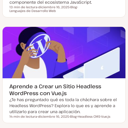
componente del ecosistema JavaScript.
13 min de lectura
diciembre 16, 2025
Blog
Tiempo de lectura
Lenguajes de Desarrollo Web
F
T
T
e
i
e
c
p
m
h
o
a
a
d
a
e
c
p
t
o
u
s
a
t
l
i
z
a
d
a
Aprende a Crear un Sitio Headless
WordPress con Vue.js
¿Te has preguntado qué es toda la cháchara sobre el
Headless WordPress? Explora lo que es y aprende a
utilizarlo para crear una aplicación.
14 min de lectura
diciembre 16, 2025
Blog
Headless CMS
Vue.js
Tiempo de lectura
F
T
T
T
e
i
e
e
c
p
m
m