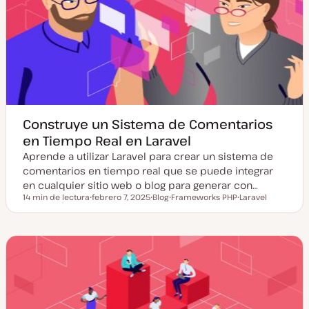
t
o
u
s
a
t
l
i
z
a
d
a
Construye un Sistema de Comentarios
en Tiempo Real en Laravel
Aprende a utilizar Laravel para crear un sistema de
comentarios en tiempo real que se puede integrar
en cualquier sitio web o blog para generar con…
14 min de lectura
febrero 7, 2025
Blog
Frameworks PHP
Laravel
Tiempo de lectura
F
T
T
T
e
i
e
e
c
p
m
m
h
o
a
a
a
d
a
e
c
p
t
o
u
s
a
t
l
i