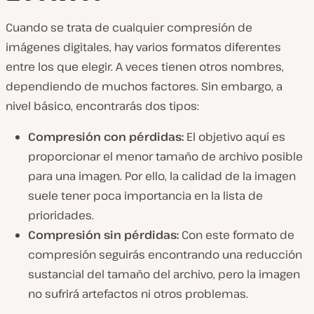
R
e
Cuando se trata de cualquier compresión de
p
r
imágenes digitales, hay varios formatos diferentes
o
d
entre los que elegir. A veces tienen otros nombres,
u
c
dependiendo de muchos factores. Sin embargo, a
i
nivel básico, encontrarás dos tipos:
r
v
í
Compresión con pérdidas:
El objetivo aquí es
d
e
proporcionar el menor tamaño de archivo posible
o
para una imagen. Por ello, la calidad de la imagen
suele tener poca importancia en la lista de
prioridades.
Compresión sin pérdidas:
Con este formato de
compresión seguirás encontrando una reducción
sustancial del tamaño del archivo, pero la imagen
no sufrirá artefactos ni otros problemas.