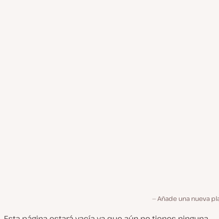
Añade una nueva pla
Esta página estará vacía ya que aún no tienes ninguna