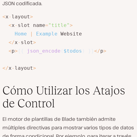
JSON codificada.
<
x
-
layout
>
<
x
-
slot name
=
"title"
>
Home
|
Example
 Website

<
/
x
-
slot
>
<
p
>
{
{
json_encode
(
$todos
)
}
}
<
/
p
>
<
/
x
-
layout
>
Cómo Utilizar los Atajos
de Control
El motor de plantillas de Blade también admite
múltiples directivas para mostrar varios tipos de datos
de forma condicional. Por ejemplo, para iterar a través