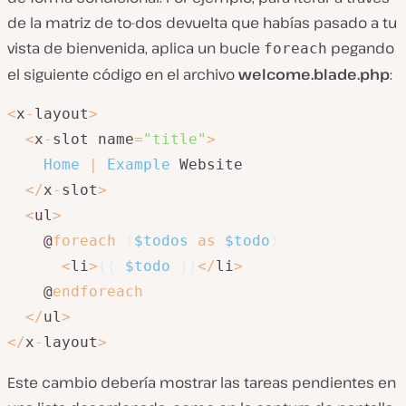
de la matriz de to-dos devuelta que habías pasado a tu
vista de bienvenida, aplica un bucle
pegando
foreach
el siguiente código en el archivo
welcome.blade.php
:
<
x
-
layout
>
<
x
-
slot name
=
"title"
>
Home
|
Example
 Website

<
/
x
-
slot
>
<
ul
>
    @
foreach
(
$todos
as
$todo
)
<
li
>
{
{
$todo
}
}
<
/
li
>
    @
endforeach
<
/
ul
>
<
/
x
-
layout
>
Este cambio debería mostrar las tareas pendientes en