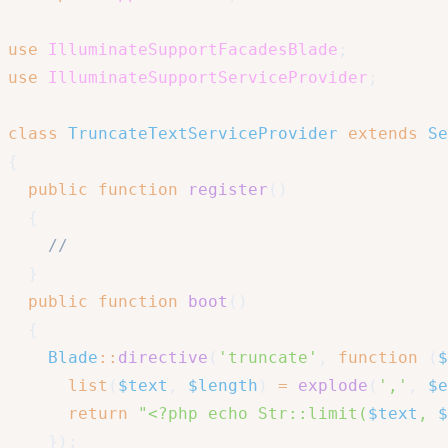
use
IlluminateSupportFacadesBlade
;
use
IlluminateSupportServiceProvider
;
class
TruncateTextServiceProvider
extends
Se
{
public
function
register
(
)
{
//
}
public
function
boot
(
)
{
Blade
::
directive
(
'truncate'
,
function
(
$
list
(
$text
,
$length
)
=
explode
(
','
,
$e
return
"<?php echo Str::limit(
$text
, 
$
}
)
;