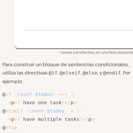
tareas pendientes en una lista desord
Para construir un bloque de sentencias condicionales,
utiliza las directivas
,
,
, y
. Por
@if
@elseif
@else
@endif
ejemplo
@
if
(
count
(
$todos
)
===
1
)
<
p
>
I
 have one task
!
<
/
p
>
@
elseif
(
count
(
$todos
)
>
1
)
<
p
>
I
 have multiple tasks
!
<
/
p
>
@
else