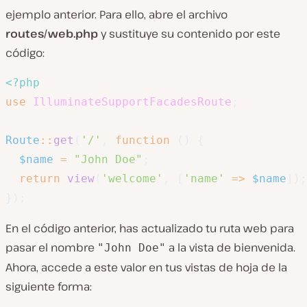
ejemplo anterior. Para ello, abre el archivo
routes/web.php
y sustituye su contenido por este
código:
<?php
use
IlluminateSupportFacadesRoute
;
Route
::
get
(
'/'
,
function
(
)
{
$name
=
"John Doe"
;
return
view
(
'welcome'
,
[
'name'
=>
$name
]
)
;
}
)
;
En el código anterior, has actualizado tu ruta web para
pasar el nombre
a la vista de bienvenida.
"John Doe"
Ahora, accede a este valor en tus vistas de hoja de la
siguiente forma: