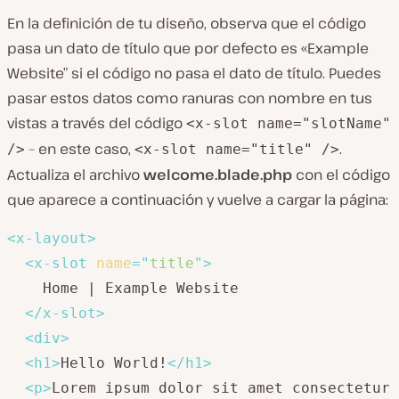
En la definición de tu diseño, observa que el código
pasa un dato de título que por defecto es «Example
Website” si el código no pasa el dato de título. Puedes
pasar estos datos como ranuras con nombre en tus
vistas a través del código
<x-slot name="slotName"
– en este caso,
.
/>
<x-slot name="title" />
Actualiza el archivo
welcome.blade.php
con el código
que aparece a continuación y vuelve a cargar la página:
<
x-layout
>
<
x-slot
name
=
"
title
"
>
    Home | Example Website

</
x-slot
>
<
div
>
<
h1
>
Hello World!
</
h1
>
<
p
>
Lorem ipsum dolor sit amet consectetur 