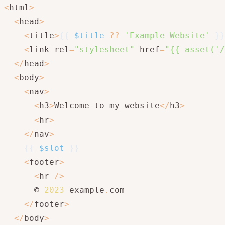
<
html
>
<
head
>
<
title
>
{
{
$title
??
'Example Website'
}
}
<
link rel
=
"stylesheet"
 href
=
"{{ asset('/
<
/
head
>
<
body
>
<
nav
>
<
h3
>
Welcome to my website
<
/
h3
>
<
hr
>
<
/
nav
>
{
{
$slot
}
}
<
footer
>
<
hr 
/
>
      © 
2023
 example
.
com

<
/
footer
>
<
/
body
>