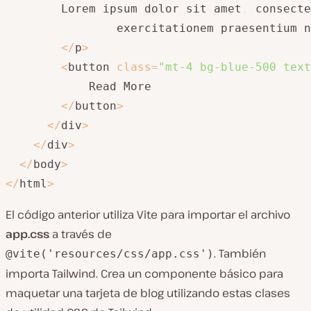
        Lorem ipsum dolor sit amet
,
 consecte
                exercitationem praesentium n
<
/
p
>
<
button 
class
=
"mt-4 bg-blue-500 text
            Read More

<
/
button
>
<
/
div
>
<
/
div
>
<
/
body
>
<
/
html
>
El código anterior utiliza Vite para importar el archivo
app.css
a través de
. También
@vite('resources/css/app.css')
importa Tailwind. Crea un componente básico para
maquetar una tarjeta de blog utilizando estas clases