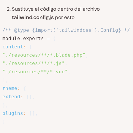
Sustituye el código dentro del archivo
tailwind.config.js
por esto:
/** @type {import('tailwindcss').Config} */
module
.
exports 
=
{
content
:
[
"./resources/**/*.blade.php"
,
"./resources/**/*.js"
,
"./resources/**/*.vue"
,
]
,
theme
:
{
extend
:
{
}
,
}
,
plugins
:
[
]
,
}