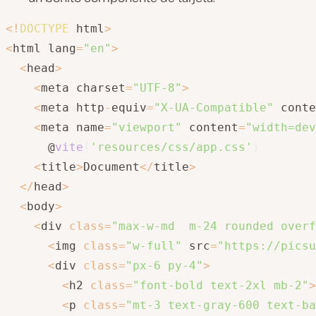
<
!
DOCTYPE
 html
>
<
html lang
=
"en"
>
<
head
>
<
meta charset
=
"UTF-8"
>
<
meta http
-
equiv
=
"X-UA-Compatible"
 conte
<
meta name
=
"viewport"
 content
=
"width=dev
      @
vite
(
'resources/css/app.css'
)
<
title
>
Document
<
/
title
>
<
/
head
>
<
body
>
<
div 
class
=
"max-w-md  m-24 rounded over
<
img 
class
=
"w-full"
 src
=
"https://picsu
<
div 
class
=
"px-6 py-4"
>
<
h2 
class
=
"font-bold text-2xl mb-2"
>
<
p 
class
=
"mt-3 text-gray-600 text-ba