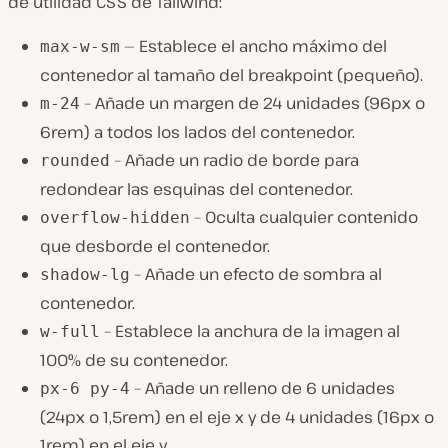
de utilidad CSS de Tailwind:
— Establece el ancho máximo del
max-w-sm
contenedor al tamaño del breakpoint (pequeño).
– Añade un margen de 24 unidades (96px o
m-24
6rem) a todos los lados del contenedor.
– Añade un radio de borde para
rounded
redondear las esquinas del contenedor.
– Oculta cualquier contenido
overflow-hidden
que desborde el contenedor.
– Añade un efecto de sombra al
shadow-lg
contenedor.
– Establece la anchura de la imagen al
w-full
100% de su contenedor.
– Añade un relleno de 6 unidades
px-6 py-4
(24px o 1,5rem) en el eje x y de 4 unidades (16px o
1rem) en el eje y.