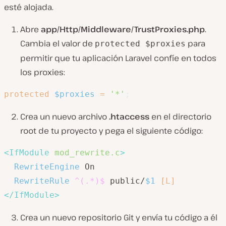
esté alojada.
Abre
app/Http/Middleware/TrustProxies.php
.
Cambia el valor de
para
protected $proxies
permitir que tu aplicación Laravel confíe en todos
los proxies:
protected
$proxies
=
'*'
;
Crea un nuevo archivo
.htaccess
en el directorio
root de tu proyecto y pega el siguiente código:
<
IfModule
 mod_rewrite.c
>
RewriteEngine
 On

RewriteRule
 ^(.*)$
 public/
$1
[L]
</
IfModule
>
Crea un nuevo repositorio Git y envía tu código a él