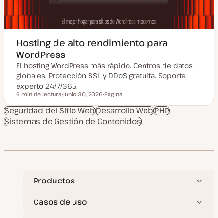
Hosting de alto rendimiento para
WordPress
El hosting WordPress más rápido. Centros de datos
globales. Protección SSL y DDoS gratuita. Soporte
experto 24/7/365.
6 min de lectura
junio 30, 2026
Página
Tiempo de lectura
F
T
e
i
Seguridad del Sitio Web
Desarrollo Web
PHP
c
p
Sistemas de Gestión de Contenidos
h
o
a
d
a
e
c
p
t
o
u
s
a
t
l
i
z
Productos
a
d
a
Casos de uso