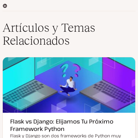
L
i
n
k
Artículos y Temas
e
d
Relacionados
I
n
Flask vs Django: Elijamos Tu Próximo
Framework Python
Flask y Django son dos frameworks de Python muy