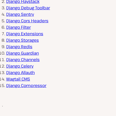
Django Haystack
Django Debug Toolbar
Django Sentry
Django Cors Headers
Django Filter
Django Extensions
Django Storages
Django Redis
Django Guardian
Django Channels
Django Celery
Django Allauth
Wagtail CMS
Django Compressor
.