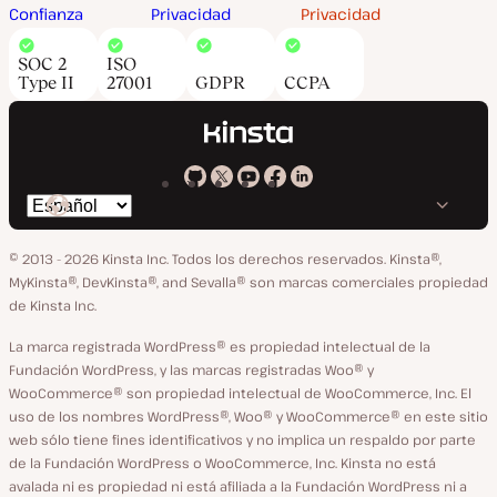
Confianza
Privacidad
Privacidad
SOC 2
ISO
Type II
27001
GDPR
CCPA
Kinsta
Kinsta
Kinsta
Kinsta
Kinsta
Cambiar
en
en
en
en
en
idioma
GitHub
X
YouTube
Facebook
LinkedIn
© 2013 - 2026 Kinsta Inc. Todos los derechos reservados.
Kinsta®,
MyKinsta®, DevKinsta®, and Sevalla® son marcas comerciales propiedad
de Kinsta Inc.
La marca registrada WordPress® es propiedad intelectual de la
Fundación WordPress, y las marcas registradas Woo® y
WooCommerce® son propiedad intelectual de WooCommerce, Inc. El
uso de los nombres WordPress®, Woo® y WooCommerce® en este sitio
web sólo tiene fines identificativos y no implica un respaldo por parte
de la Fundación WordPress o WooCommerce, Inc. Kinsta no está
avalada ni es propiedad ni está afiliada a la Fundación WordPress ni a