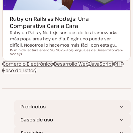
a
Ruby on Rails vs Node.js: Una
Comparativa Cara a Cara
Ruby on Rails y Node.js son dos de los frameworks
más populares hoy en día. Elegir uno puede ser
difícil. Nosotros lo hacemos más fácil con esta gu…
15 min de lectura
enero 20, 2025
Blog
Lenguajes de Desarrollo Web
Tiempo de lectura
Node.js
F
T
T
T
e
i
e
e
c
p
m
m
Comercio Electrónico
Desarrollo Web
JavaScript
PHP
h
o
a
a
Base de Datos
a
d
a
e
c
p
t
o
u
s
a
t
l
i
z
a
Productos
d
a
Casos de uso
Servicios