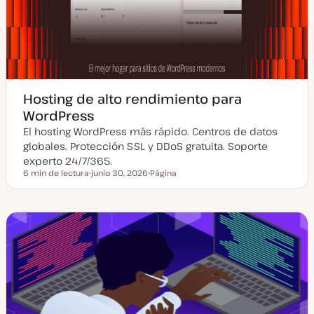
Hosting de alto rendimiento para
WordPress
El hosting WordPress más rápido. Centros de datos
globales. Protección SSL y DDoS gratuita. Soporte
experto 24/7/365.
6 min de lectura
junio 30, 2026
Página
Tiempo de lectura
F
T
e
i
c
p
h
o
a
d
a
e
c
p
t
o
u
s
a
t
l
i
z
a
d