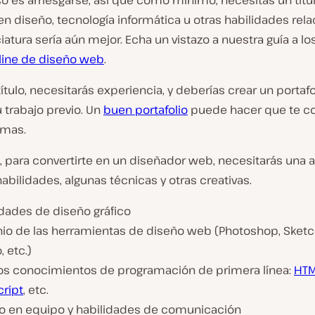
so es arriesgarse, así que como mínimo, necesitas un títu
n diseño, tecnología informática u otras habilidades rel
iatura sería aún mejor. Echa un vistazo a nuestra guía a l
line de diseño web
.
título, necesitarás experiencia, y deberías crear un portafo
 trabajo previo. Un
buen portafolio
puede hacer que te co
emas.
, para convertirte en un diseñador web, necesitarás una 
bilidades, algunas técnicas y otras creativas.
idades de diseño gráfico
io de las herramientas de diseño web (Photoshop, Sketch
, etc.)
os conocimientos de programación de primera línea:
HTM
cript
, etc.
jo en equipo y habilidades de comunicación