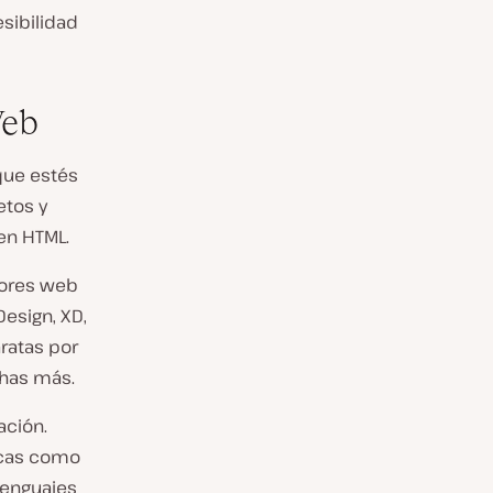
esibilidad
Web
que estés
etos y
en HTML.
ores web
Design, XD,
ratas por
chas más.
ación.
ecas como
lenguajes