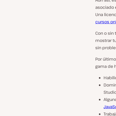
Aún así, e
asociado e
Una licenc
cursos on
Con o sin 
mostrar tu
sin probl
Por último
gama de ha
Habil
Domin
Studio
Algun
JavaS
Traba