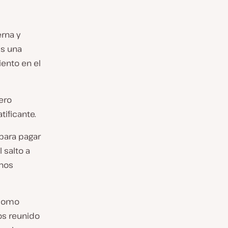
rna y
Es una
ento en el
Pero
tificante.
 para pagar
 salto a
chos
 como
os reunido