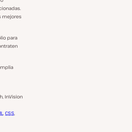
lo
acionadas.
os mejores
lio para
ntraten
amplia
, InVision
L
,
CSS
,