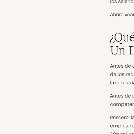
los salari
Ahora veam
¿Qué
Un 
Antes de 
de los re
la industr
Antes de 
competenc
Primero: l
empleador