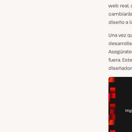
web real,
cambiarás
diseño a l
Una vez q
desarroll
Asegúrate
fuera. Est
diseñador