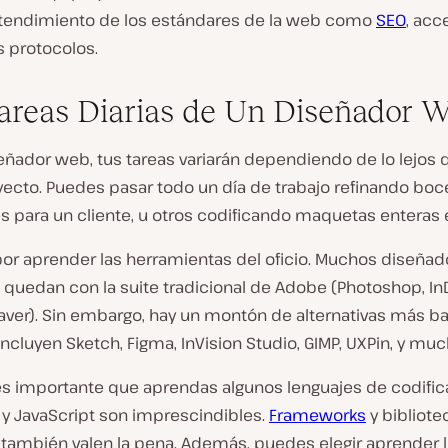
tendimiento de los estándares de la web como
SEO
, acc
s protocolos.
areas Diarias de Un Diseñador 
ñador web, tus tareas variarán dependiendo de lo lejos 
yecto. Puedes pasar todo un día de trabajo refinando boc
s para un cliente, u otros codificando maquetas enteras 
r aprender las herramientas del oficio. M
uchos diseñad
e quedan con l
a suite tradicional de Adobe (Photoshop, In
ver)
. Sin embargo, hay un montón de alternativas más ba
 incluyen Sketch, Figma, InVision Studio, GIMP, UXPin, y mu
e
s importante que aprendas algunos lenguajes de codific
 y JavaScript son imprescindibles.
Frameworks
y bibliot
 también valen la pena. Además, puedes elegir aprender 