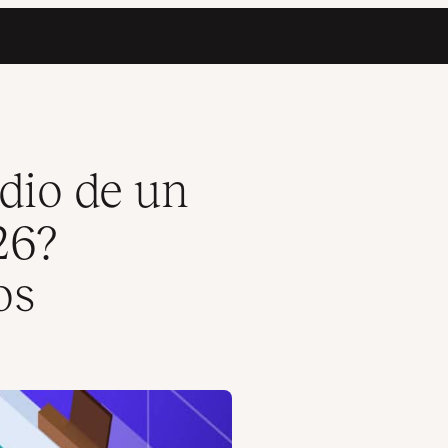
ete en los datos
edio de un
26?
os