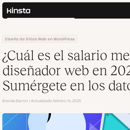
Kinsta®
Buscar
Plataforma
Soluciones
Iniciar Sesión
Home
Centro de Recursos
Blog
¿Cuál es el salario medio de un diseñador web en 2026? Sumérg
Diseño de Sitios Web en WordPress
Precios
Recursos
¿Cuál es el salario m
Contacto
diseñador web en 20
Sumérgete en los dat
Autor
Brenda Barron
Actualizado
febrero 14, 2025