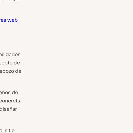
res web
bilidades
ncepto de
esbozo del
seños de
concreta.
 diseñar
 sitio