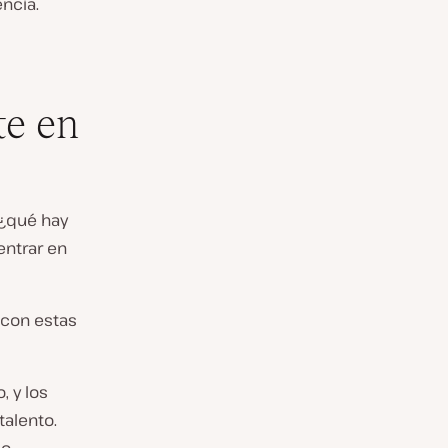
ncia.
te en
 ¿qué hay
entrar en
 con estas
, y los
talento.