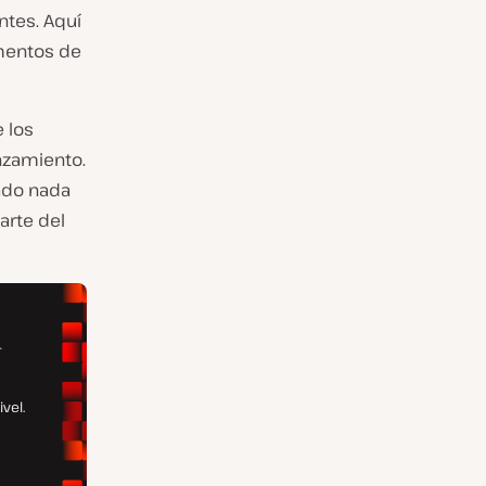
ntes. Aquí
mentos de
 los
nzamiento.
ado nada
arte del