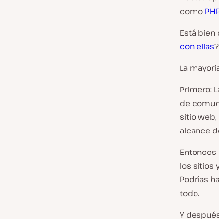
como
PH
Está bien
con ellas
?
La mayoría
Primero: L
de comuni
sitio web,
alcance de
Entonces 
los sitio
Podrías h
todo.
Y después