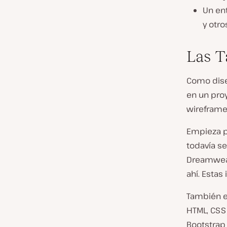
Un en
y otro
Las T
Como dise
en un pro
wireframe
Empieza po
todavía s
Dreamwea
ahí. Estas
También
HTML, CSS
Bootstrap