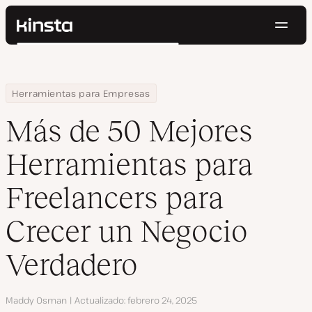
Naveg
Kinsta®
Buscar
Plataforma
Soluciones
Iniciar Sesión
Pruébalo gratis
Home
Centro de Recursos
Blog
Más de 50 Mejores Herramientas para Freelancers para Crecer 
Herramientas para Empresas
Precios
Recursos
Más de 50 Mejores
Contacto
Herramientas para
Freelancers para
Crecer un Negocio
Verdadero
Autor
Maddy Osman
Actualizado
febrero 24, 2025