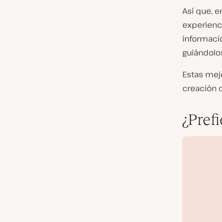
Así que, e
experienci
informaci
guiándolo
Estas mejo
creación 
¿Prefi