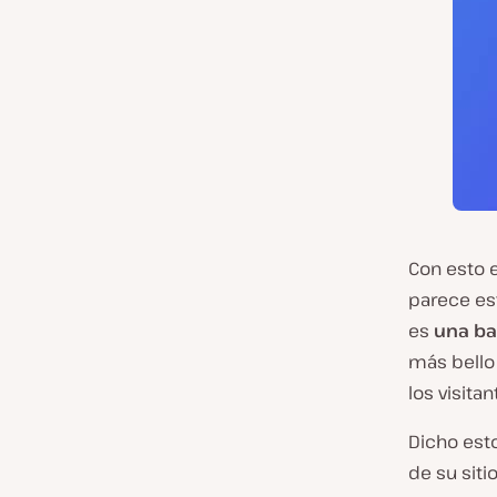
Con esto 
parece est
es
una ba
más bello
los visita
Dicho esto
de su siti