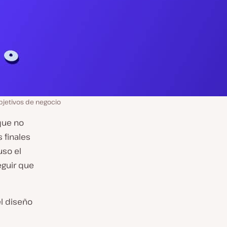
bjetivos de negocio
ue no
 finales
uso el
eguir que
l diseño