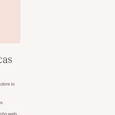
cas
obre lo
s.
iseño web