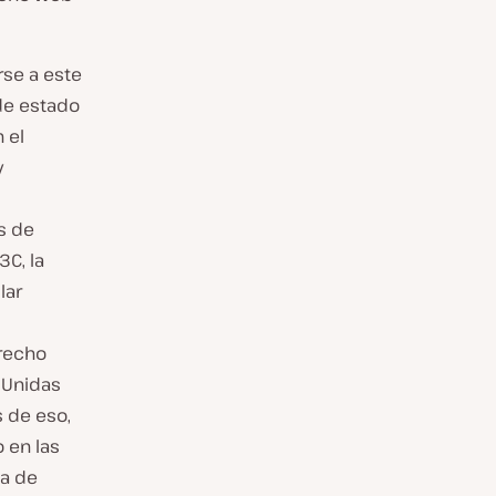
rse a este
de estado
 el
y
s de
C, la
lar
erecho
 Unidas
 de eso,
o en las
ca de