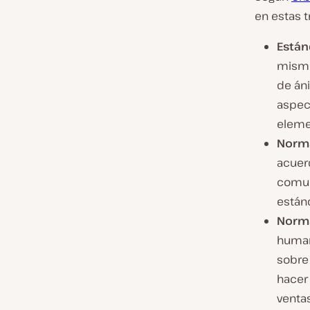
en estas t
Están
mismo
de áni
aspect
eleme
Norma
acuer
comun
están
Norma
human
sobre
hacer 
venta