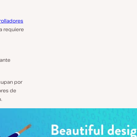
rolladores
a requiere
tante
cupan por
ores de
.