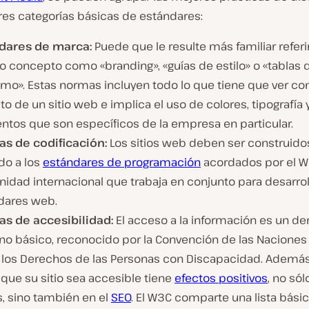
u
res categorías básicas de estándares:
c
i
r
dares de marca:
Puede que le resulte más familiar referi
v
 concepto como «branding», «guías de estilo» o «tablas 
í
d
mo». Estas normas incluyen todo lo que tiene que ver con
e
o de un sitio web e implica el uso de colores, tipografía 
o
ntos que son específicos de la empresa en particular.
s de codificación:
Los sitios web deben ser construido
do a los
estándares de programación
acordados por el W3
idad internacional que trabaja en conjunto para desarrol
dares web.
s de accesibilidad:
El acceso a la información es un d
o básico, reconocido por la Convención de las Naciones
 los Derechos de las Personas con Discapacidad. Además
que su sitio sea accesible tiene
efectos positivos
, no sól
s, sino también en el
SEO
. El W3C comparte una lista bási