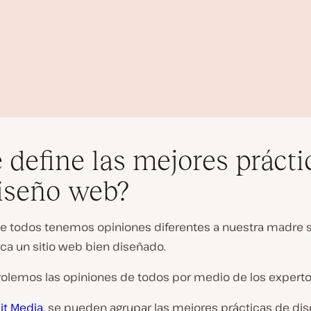
 define las mejores prácti
iseño web?
e todos tenemos opiniones diferentes a nuestra madre s
R
ica un sitio web bien diseñado.
e
p
rolemos las opiniones de todos por medio de los experto
r
o
d
it Media
, se pueden agrupar las mejores prácticas de d