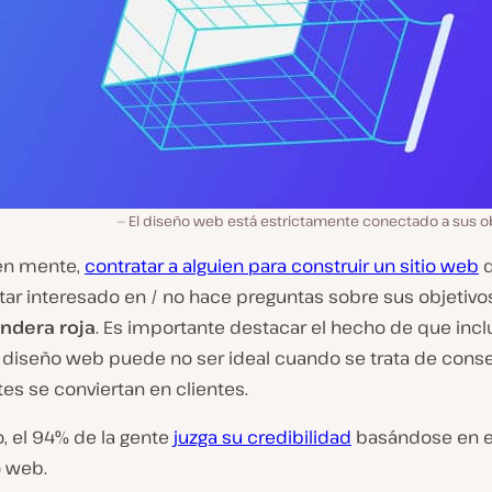
El diseño web está estrictamente conectado a sus o
en mente,
contratar a alguien para construir un sitio web
q
ar interesado en / no hace preguntas sobre sus objetivos
ndera roja
. Es importante destacar el hecho de que incl
 diseño web puede
no
ser ideal cuando se trata de cons
ntes se conviertan en clientes.
, el 94% de la gente
juzga su credibilidad
basándose en e
o web.