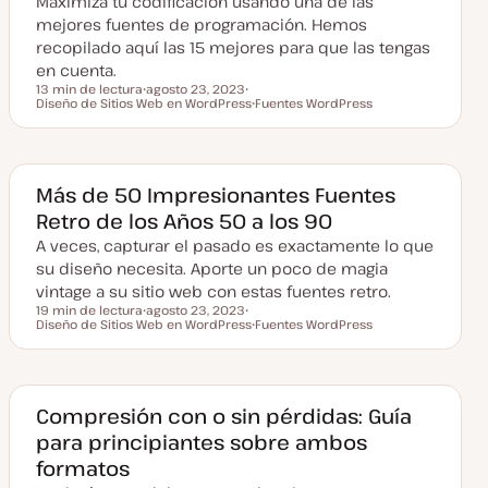
Maximiza tu codificación usando una de las
z
a
mejores fuentes de programación. Hemos
d
recopilado aquí las 15 mejores para que las tengas
a
en cuenta.
13 min de lectura
agosto 23, 2023
Tiempo de lectura
Diseño de Sitios Web en WordPress
F
T
Fuentes WordPress
e
e
T
c
m
e
h
a
m
a
a
a
c
Más de 50 Impresionantes Fuentes
t
Retro de los Años 50 a los 90
u
a
A veces, capturar el pasado es exactamente lo que
l
i
su diseño necesita. Aporte un poco de magia
z
a
vintage a su sitio web con estas fuentes retro.
d
19 min de lectura
agosto 23, 2023
a
Tiempo de lectura
Diseño de Sitios Web en WordPress
F
T
Fuentes WordPress
e
e
T
c
m
e
h
a
m
a
a
a
c
Compresión con o sin pérdidas: Guía
t
para principiantes sobre ambos
u
a
formatos
l
i