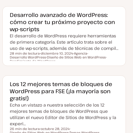
h
a
a
a
c
Desarrollo avanzado de WordPress:
t
cómo crear tu próximo proyecto con
u
a
wp-scripts
l
i
El desarrollo de WordPress requiere herramientas
z
a
de primera categoría. Este artículo trata sobre el
d
uso de wp-scripts, además de técnicas de compil…
a
28 min de lectura
diciembre 10, 2024
Agencia
Desarrollo WordPress
F
Diseño de Sitios Web en WordPress
T
T
Tiempo de lectura
Rendimiento de WordPress
e
T
e
e
T
c
e
m
m
e
h
m
a
a
m
a
a
a
a
c
Los 12 mejores temas de bloques de
t
u
WordPress para FSE (¡la mayoría son
a
l
gratis!)
i
z
Echa un vistazo a nuestra selección de los 12
a
mejores temas de bloques de WordPress que
d
a
utilizan el nuevo Editor de Sitios de WordPress y la
experi…
26 min de lectura
octubre 28, 2024
Tiempo de lectura
Diseño de Sitios Web en WordPress
F
T
Temas WordPress