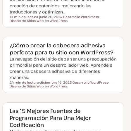
z
a
creación de contenidos, mejorando las
d
traducciones y optimizan…
a
13 min de lectura
junio 26, 2024
Desarrollo WordPress
Tiempo de lectura
Diseño de Sitios Web en WordPress
F
T
T
e
e
e
c
m
m
h
a
a
a
a
c
¿Cómo crear la cabecera adhesiva
t
perfecta para tu sitio con WordPress?
u
a
La navegación del sitio debe ser una preocupación
l
i
primordial para un desarrollador web. Aprende a
z
a
crear una cabecera adhesiva de diferentes
d
maneras.
a
24 min de lectura
diciembre 16, 2025
Desarrollo WordPress
Tiempo de lectura
Diseño de Sitios Web en WordPress
F
T
T
e
e
e
c
m
m
h
a
a
a
a
c
Las 15 Mejores Fuentes de
t
Programación Para Una Mejor
u
a
Codificación
l
i