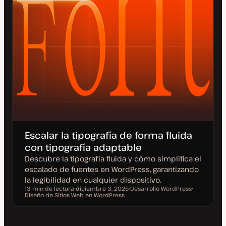
Escalar la tipografía de forma fluida
con tipografía adaptable
Descubre la tipografía fluida y cómo simplifica el
escalado de fuentes en WordPress, garantizando
la legibilidad en cualquier dispositivo.
13 min de lectura
diciembre 3, 2025
Desarrollo WordPress
Tiempo de lectura
Diseño de Sitios Web en WordPress
F
T
T
e
e
e
c
m
m
h
a
a
a