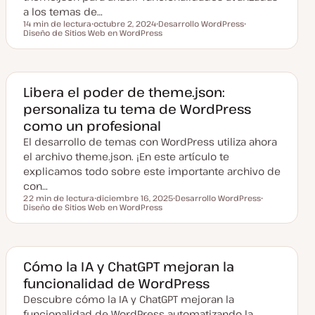
a los temas de…
14 min de lectura
octubre 2, 2024
Desarrollo WordPress
Tiempo de lectura
Diseño de Sitios Web en WordPress
F
T
T
e
e
e
c
m
m
h
a
a
a
a
c
Libera el poder de theme.json:
t
personaliza tu tema de WordPress
u
a
como un profesional
l
i
El desarrollo de temas con WordPress utiliza ahora
z
a
el archivo theme.json. ¡En este artículo te
d
explicamos todo sobre este importante archivo de
a
con…
22 min de lectura
diciembre 16, 2025
Desarrollo WordPress
Tiempo de lectura
Diseño de Sitios Web en WordPress
F
T
T
e
e
e
c
m
m
h
a
a
a
a
c
Cómo la IA y ChatGPT mejoran la
t
funcionalidad de WordPress
u
a
Descubre cómo la IA y ChatGPT mejoran la
l
i
funcionalidad de WordPress automatizando la