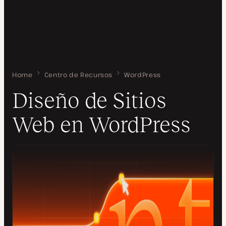
Home
Diseño de Sitios Web en WordPress
Centro de Recursos
WordPress
Diseño de Sitios
Web en WordPress