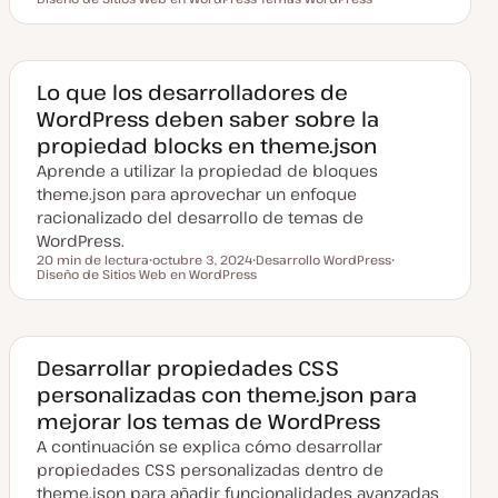
e
T
e
c
e
m
h
m
a
a
a
a
c
Lo que los desarrolladores de
t
WordPress deben saber sobre la
u
a
propiedad blocks en theme.json
l
i
Aprende a utilizar la propiedad de bloques
z
a
theme.json para aprovechar un enfoque
d
racionalizado del desarrollo de temas de
a
WordPress.
20 min de lectura
octubre 3, 2024
Desarrollo WordPress
Tiempo de lectura
Diseño de Sitios Web en WordPress
F
T
T
e
e
e
c
m
m
h
a
a
a
a
c
Desarrollar propiedades CSS
t
personalizadas con theme.json para
u
a
mejorar los temas de WordPress
l
i
A continuación se explica cómo desarrollar
z
a
propiedades CSS personalizadas dentro de
d
theme.json para añadir funcionalidades avanzadas
a