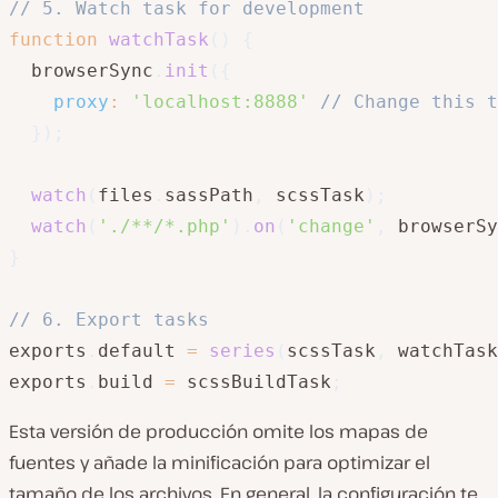
// 5. Watch task for development
function
watchTask
(
)
{
  browserSync
.
init
(
{
proxy
:
'localhost:8888'
// Change this t
}
)
;
watch
(
files
.
sassPath
,
 scssTask
)
;
watch
(
'./**/*.php'
)
.
on
(
'change'
,
 browserSy
}
// 6. Export tasks
exports
.
default 
=
series
(
scssTask
,
 watchTask
exports
.
build 
=
 scssBuildTask
;
Esta versión de producción omite los mapas de
fuentes y añade la minificación para optimizar el
tamaño de los archivos. En general, la configuración te