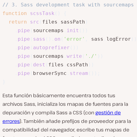
// 3. Sass development task with sourcemaps
function
scssTask
(
)
{
return
src
(
files
.
sassPath
)
.
pipe
(
sourcemaps
.
init
(
)
)
.
pipe
(
sass
(
)
.
on
(
'error'
,
 sass
.
logError
)
)
.
pipe
(
autoprefixer
(
)
)
.
pipe
(
sourcemaps
.
write
(
'./'
)
)
.
pipe
(
dest
(
files
.
cssPath
)
)
.
pipe
(
browserSync
.
stream
(
)
)
;
}
Esta función básicamente encuentra todos tus
archivos Sass, inicializa los mapas de fuentes para la
depuración y compila Sass a CSS (con
gestión de
errores
). También añade prefijos de proveedor para la
compatibilidad del navegador, escribe tus mapas de