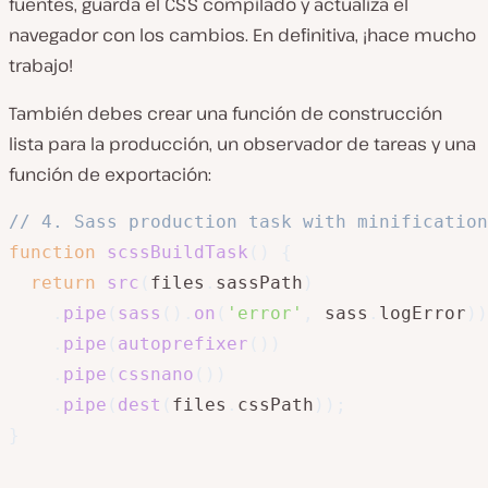
fuentes, guarda el CSS compilado y actualiza el
navegador con los cambios. En definitiva, ¡hace mucho
trabajo!
También debes crear una función de construcción
lista para la producción, un observador de tareas y una
función de exportación:
// 4. Sass production task with minification
function
scssBuildTask
(
)
{
return
src
(
files
.
sassPath
)
.
pipe
(
sass
(
)
.
on
(
'error'
,
 sass
.
logError
)
)
.
pipe
(
autoprefixer
(
)
)
.
pipe
(
cssnano
(
)
)
.
pipe
(
dest
(
files
.
cssPath
)
)
;
}