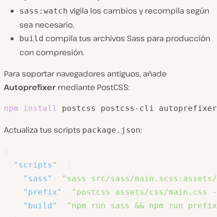
vigila los cambios y recompila según
sass:watch
sea necesario.
compila tus archivos Sass para producción
build
con compresión.
Para soportar navegadores antiguos, añade
Autoprefixer
mediante PostCSS:
npm
install
 postcss postcss-cli autoprefixer
Actualiza tus scripts
:
package.json
{
"scripts"
:
{
"sass"
:
"sass src/sass/main.scss:assets/
"prefix"
:
"postcss assets/css/main.css -
"build"
:
"npm run sass && npm run prefix