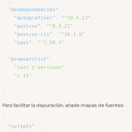
}
,
"devDependencies"
:
{
"autoprefixer"
:
"^10.4.13"
,
"postcss"
:
"^8.4.21"
,
"postcss-cli"
:
"^10.1.0"
,
"sass"
:
"^1.58.3"
}
,
"browserslist"
:
[
"last 2 versions"
,
"> 1%"
]
}
Para facilitar la depuración, añade mapas de fuentes:
{
"scripts"
:
{