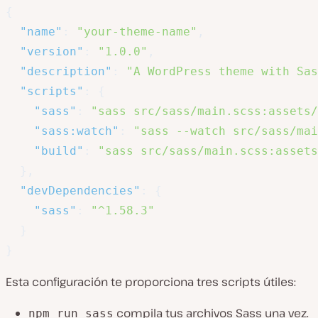
{
"name"
:
"your-theme-name"
,
"version"
:
"1.0.0"
,
"description"
:
"A WordPress theme with Sas
"scripts"
:
{
"sass"
:
"sass src/sass/main.scss:assets/
"sass:watch"
:
"sass --watch src/sass/mai
"build"
:
"sass src/sass/main.scss:assets
}
,
"devDependencies"
:
{
"sass"
:
"^1.58.3"
}
}
Esta configuración te proporciona tres scripts útiles:
compila tus archivos Sass una vez.
npm run sass