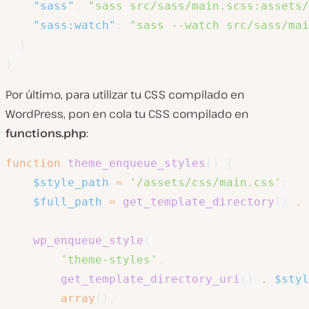
"sass"
:
"sass src/sass/main.scss:assets/
"sass:watch"
:
"sass --watch src/sass/mai
}
}
Por último, para utilizar tu CSS compilado en
WordPress, pon en cola tu CSS compilado en
functions.php
:
function
theme_enqueue_styles
(
)
{
$style_path
=
'/assets/css/main.css'
;
$full_path
=
get_template_directory
(
)
.
wp_enqueue_style
(
'theme-styles'
,
get_template_directory_uri
(
)
.
$styl
array
(
)
,