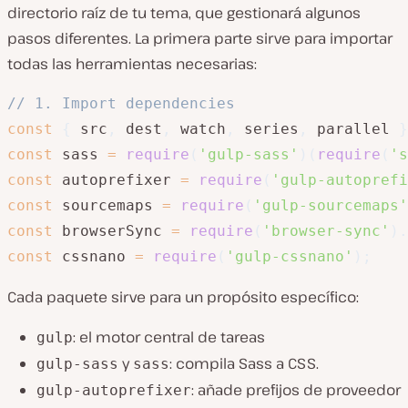
directorio raíz de tu tema, que gestionará algunos
pasos diferentes. La primera parte sirve para importar
todas las herramientas necesarias:
// 1. Import dependencies
const
{
 src
,
 dest
,
 watch
,
 series
,
 parallel 
}
const
 sass 
=
require
(
'gulp-sass'
)
(
require
(
's
const
 autoprefixer 
=
require
(
'gulp-autoprefi
const
 sourcemaps 
=
require
(
'gulp-sourcemaps'
const
 browserSync 
=
require
(
'browser-sync'
)
.
const
 cssnano 
=
require
(
'gulp-cssnano'
)
;
Cada paquete sirve para un propósito específico:
: el motor central de tareas
gulp
y
: compila Sass a CSS.
gulp-sass
sass
: añade prefijos de proveedor
gulp-autoprefixer