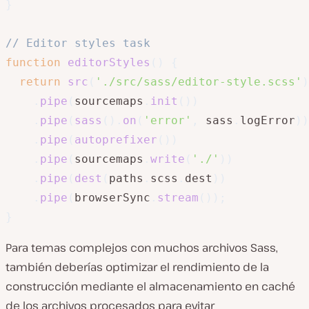
}
// Editor styles task
function
editorStyles
(
)
{
return
src
(
'./src/sass/editor-style.scss'
)
.
pipe
(
sourcemaps
.
init
(
)
)
.
pipe
(
sass
(
)
.
on
(
'error'
,
 sass
.
logError
)
)
.
pipe
(
autoprefixer
(
)
)
.
pipe
(
sourcemaps
.
write
(
'./'
)
)
.
pipe
(
dest
(
paths
.
scss
.
dest
)
)
.
pipe
(
browserSync
.
stream
(
)
)
;
}
Para temas complejos con muchos archivos Sass,
también deberías optimizar el rendimiento de la
construcción mediante el almacenamiento en caché
de los archivos procesados para evitar