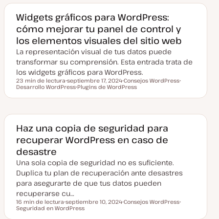
a
a
a
c
Widgets gráficos para WordPress:
t
cómo mejorar tu panel de control y
u
a
los elementos visuales del sitio web
l
i
La representación visual de tus datos puede
z
a
transformar su comprensión. Esta entrada trata de
d
los widgets gráficos para WordPress.
a
23 min de lectura
septiembre 17, 2024
Consejos WordPress
Tiempo de lectura
Desarrollo WordPress
F
Plugins de WordPress
T
T
e
T
e
e
c
e
m
m
h
m
a
a
a
a
a
c
Haz una copia de seguridad para
t
recuperar WordPress en caso de
u
a
desastre
l
i
Una sola copia de seguridad no es suficiente.
z
a
Duplica tu plan de recuperación ante desastres
d
para asegurarte de que tus datos pueden
a
recuperarse cu…
16 min de lectura
septiembre 10, 2024
Consejos WordPress
Tiempo de lectura
Seguridad en WordPress
F
T
T
e
e
e