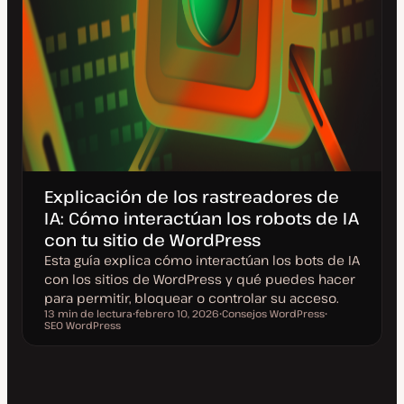
Explicación de los rastreadores de
IA: Cómo interactúan los robots de IA
con tu sitio de WordPress
Esta guía explica cómo interactúan los bots de IA
con los sitios de WordPress y qué puedes hacer
para permitir, bloquear o controlar su acceso.
13 min de lectura
febrero 10, 2026
Consejos WordPress
Tiempo de lectura
SEO WordPress
F
T
T
e
e
e
c
m
m
h
a
a
a
a
c