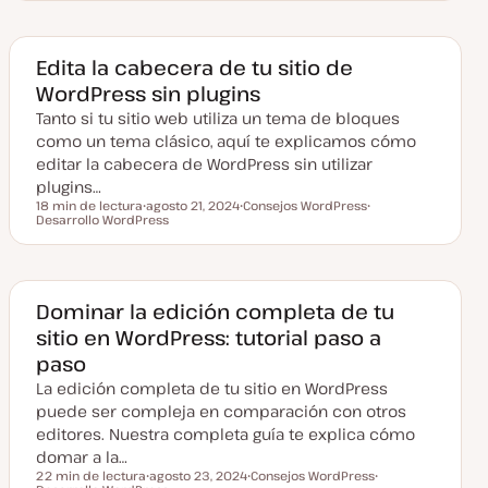
c
m
m
h
a
a
a
a
c
Edita la cabecera de tu sitio de
t
WordPress sin plugins
u
a
Tanto si tu sitio web utiliza un tema de bloques
l
i
como un tema clásico, aquí te explicamos cómo
z
a
editar la cabecera de WordPress sin utilizar
d
plugins…
a
18 min de lectura
agosto 21, 2024
Consejos WordPress
Tiempo de lectura
Desarrollo WordPress
F
T
T
e
e
e
c
m
m
h
a
a
a
a
c
Dominar la edición completa de tu
t
sitio en WordPress: tutorial paso a
u
a
paso
l
i
La edición completa de tu sitio en WordPress
z
a
puede ser compleja en comparación con otros
d
editores. Nuestra completa guía te explica cómo
a
domar a la…
22 min de lectura
agosto 23, 2024
Consejos WordPress