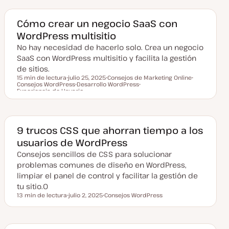
h
a
a
a
a
c
Cómo crear un negocio SaaS con
t
WordPress multisitio
u
a
No hay necesidad de hacerlo solo. Crea un negocio
l
i
SaaS con WordPress multisitio y facilita la gestión
z
a
de sitios.
d
15 min de lectura
julio 25, 2025
Consejos de Marketing Online
a
Consejos WordPress
F
Desarrollo WordPress
T
T
Tiempo de lectura
Experiencia de Usuario
e
T
e
T
e
c
e
m
e
m
h
m
a
m
a
a
a
a
a
c
9 trucos CSS que ahorran tiempo a los
t
u
usuarios de WordPress
a
l
Consejos sencillos de CSS para solucionar
i
z
problemas comunes de diseño en WordPress,
a
limpiar el panel de control y facilitar la gestión de
d
a
tu sitio.0
13 min de lectura
julio 2, 2025
Consejos WordPress
Tiempo de lectura
F
T
e
e
c
m
h
a
a