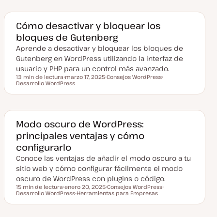
h
a
a
a
a
c
Cómo desactivar y bloquear los
t
bloques de Gutenberg
u
a
Aprende a desactivar y bloquear los bloques de
l
i
Gutenberg en WordPress utilizando la interfaz de
z
a
usuario y PHP para un control más avanzado.
d
13 min de lectura
marzo 17, 2025
Consejos WordPress
a
Tiempo de lectura
Desarrollo WordPress
F
T
T
e
e
e
c
m
m
h
a
a
a
a
c
Modo oscuro de WordPress:
t
principales ventajas y cómo
u
a
configurarlo
l
i
Conoce las ventajas de añadir el modo oscuro a tu
z
a
sitio web y cómo configurar fácilmente el modo
d
oscuro de WordPress con plugins o código.
a
15 min de lectura
enero 20, 2025
Consejos WordPress
Tiempo de lectura
Desarrollo WordPress
F
Herramientas para Empresas
T
T
e
T
e
e
c
e
m
m
h
m
a
a