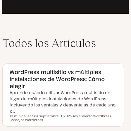
Todos los Artículos
WordPress multisitio vs múltiples
instalaciones de WordPress: Cómo
elegir
Aprende cuándo utilizar WordPress multisitio en
lugar de múltiples instalaciones de WordPress,
incluyendo las ventajas y desventajas de cada uno,
p…
16 min de lectura
septiembre 8, 2025
Alojamiento WordPress
Tiempo de lectura
Consejos WordPress
F
T
T
e
e
e
c
m
m