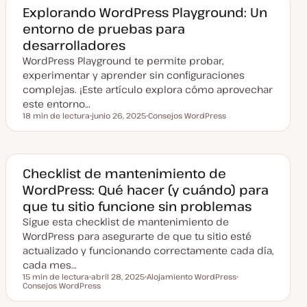
a
Explorando WordPress Playground: Un
c
entorno de pruebas para
t
u
desarrolladores
a
l
WordPress Playground te permite probar,
i
z
experimentar y aprender sin configuraciones
a
complejas. ¡Este artículo explora cómo aprovechar
d
a
este entorno…
18 min de lectura
junio 26, 2025
Consejos WordPress
Tiempo de lectura
F
T
e
e
c
m
h
a
a
a
Checklist de mantenimiento de
c
WordPress: Qué hacer (y cuándo) para
t
u
que tu sitio funcione sin problemas
a
l
Sigue esta checklist de mantenimiento de
i
z
WordPress para asegurarte de que tu sitio esté
a
actualizado y funcionando correctamente cada día,
d
a
cada mes…
15 min de lectura
abril 28, 2025
Alojamiento WordPress
Tiempo de lectura
Consejos WordPress
F
T
T
e
e
e
c
m
m