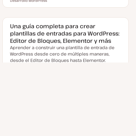
Tiempo de lectura
Desarrollo WordPress
F
T
T
e
e
e
c
m
m
h
a
a
a
a
c
Una guía completa para crear
t
plantillas de entradas para WordPress:
u
a
Editor de Bloques, Elementor y más
l
i
Aprender a construir una plantilla de entrada de
z
a
WordPress desde cero de múltiples maneras,
d
desde el Editor de Bloques hasta Elementor.
a
23 min de lectura
junio 26, 2024
Consejos WordPress
Tiempo de lectura
Desarrollo WordPress
F
T
T
e
e
e
c
m
m
h
a
a
a
a
Página
Paginación
c
1
2
3
…
10
t
siguiente
u
a
de
l
i
z
entradas
a
d
a