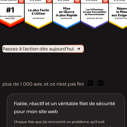
Passez à l’action dès aujourd’hui
plus de 1 000 avis, et ce n’est pas fini
Citation
Citation
précédente
suivante
de
de
client
client
Fiable, réactif et un véritable filet de sécurité
pour mon site web
Chaque fois que j’ai rencontré un problème, qu’il soit