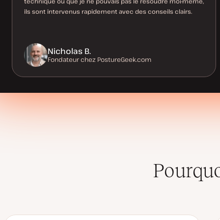
technique ou que je ne pouvais pas le résoudre moi-même,
ils sont intervenus rapidement avec des conseils clairs.
Nicholas B.
Fondateur chez PostureGeek.com
Pourquo