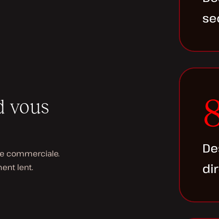
d vous
ure commerciale.
ent lent.