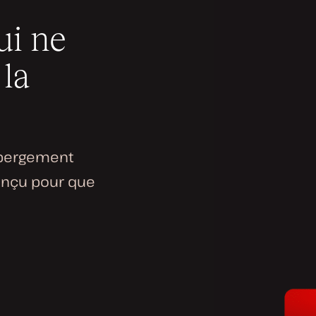
ui ne
la
hébergement
onçu pour que