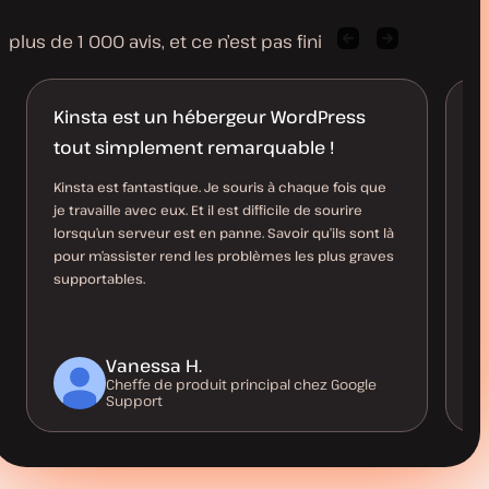
plus de 1 000 avis, et ce n’est pas fini
Citation
Citation
précédente
suivante
de
de
client
client
Kinsta est un hébergeur WordPress
J
tout simplement remarquable !
Le
fo
Kinsta est fantastique. Je souris à chaque fois que
si
je travaille avec eux. Et il est difficile de sourire
fo
lorsqu’un serveur est en panne. Savoir qu’ils sont là
pour m’assister rend les problèmes les plus graves
supportables.
Vanessa H.
Cheffe de produit principal chez Google
Support