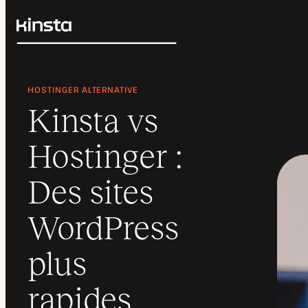
Kinsta®
Rechercher
Plateforme
Solutions
Connexion
HOSTINGER ALTERNATIVE
Prix
Kinsta vs
Ressources
Contact
Hostinger :
Des sites
WordPress
plus
rapides