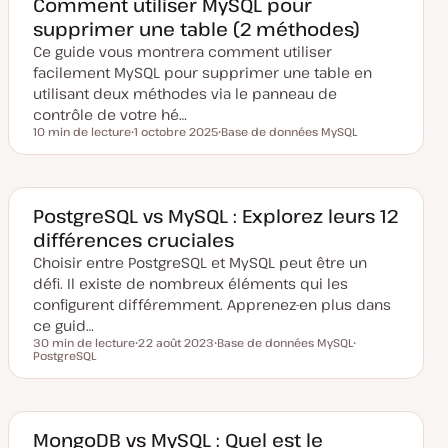
Comment utiliser MySQL pour
i
supprimer une table (2 méthodes)
s
e
Ce guide vous montrera comment utiliser
à
j
facilement MySQL pour supprimer une table en
o
u
utilisant deux méthodes via le panneau de
r
contrôle de votre hé…
10 min de lecture
1 octobre 2025
Base de données MySQL
Temps de lecture
D
S
a
u
t
j
e
e
d
t
e
PostgreSQL vs MySQL : Explorez leurs 12
m
différences cruciales
i
s
Choisir entre PostgreSQL et MySQL peut être un
e
à
défi. Il existe de nombreux éléments qui les
j
o
configurent différemment. Apprenez-en plus dans
u
ce guid…
r
30 min de lecture
22 août 2023
Base de données MySQL
Temps de lecture
PostgreSQL
D
S
S
a
u
u
t
j
j
e
e
e
d
t
t
e
m
MongoDB vs MySQL : Quel est le
i