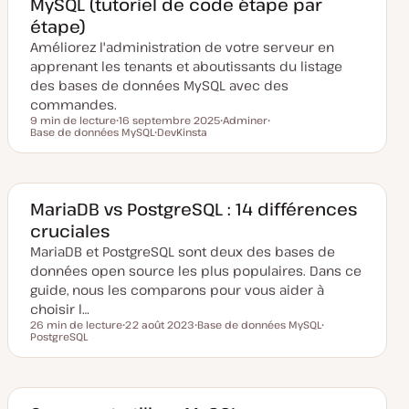
MySQL (tutoriel de code étape par
i
s
étape)
e
à
Améliorez l'administration de votre serveur en
j
o
apprenant les tenants et aboutissants du listage
u
des bases de données MySQL avec des
r
commandes.
9 min de lecture
16 septembre 2025
Adminer
Temps de lecture
Base de données MySQL
D
DevKinsta
S
S
a
S
u
u
t
u
j
j
e
j
e
e
d
e
t
t
e
t
m
MariaDB vs PostgreSQL : 14 différences
i
cruciales
s
e
MariaDB et PostgreSQL sont deux des bases de
à
j
données open source les plus populaires. Dans ce
o
u
guide, nous les comparons pour vous aider à
r
choisir l…
26 min de lecture
22 août 2023
Base de données MySQL
Temps de lecture
PostgreSQL
D
S
S
a
u
u
t
j
j
e
e
e
d
t
t
e
m