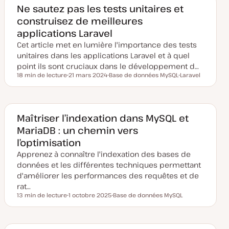
Ne sautez pas les tests unitaires et
construisez de meilleures
applications Laravel
Cet article met en lumière l'importance des tests
unitaires dans les applications Laravel et à quel
point ils sont cruciaux dans le développement d…
18 min de lecture
21 mars 2024
Base de données MySQL
Laravel
Temps de lecture
D
S
S
a
u
u
t
j
j
e
e
e
d
t
t
e
Maîtriser l’indexation dans MySQL et
m
MariaDB : un chemin vers
i
s
l’optimisation
e
à
Apprenez à connaître l'indexation des bases de
j
o
données et les différentes techniques permettant
u
d'améliorer les performances des requêtes et de
r
rat…
13 min de lecture
1 octobre 2025
Base de données MySQL
Temps de lecture
D
S
a
u
t
j
e
e
d
t