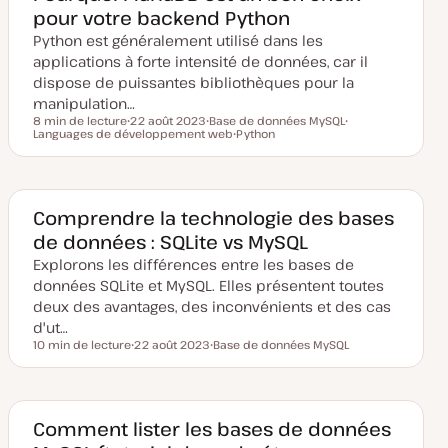
i
pour votre backend Python
s
e
Python est généralement utilisé dans les
à
j
applications à forte intensité de données, car il
o
u
dispose de puissantes bibliothèques pour la
r
manipulation…
8 min de lecture
22 août 2023
Base de données MySQL
Temps de lecture
Languages de développement web
D
S
Python
S
a
u
S
u
t
j
u
j
e
e
j
e
d
t
e
t
e
t
m
Comprendre la technologie des bases
i
de données : SQLite vs MySQL
s
e
Explorons les différences entre les bases de
à
j
données SQLite et MySQL. Elles présentent toutes
o
u
deux des avantages, des inconvénients et des cas
r
d'ut…
10 min de lecture
22 août 2023
Base de données MySQL
Temps de lecture
D
S
a
u
t
j
e
e
d
t
e
Comment lister les bases de données
m