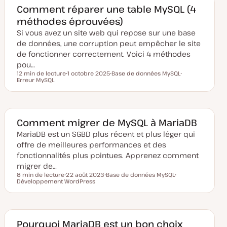
e
Comment réparer une table MySQL (4
m
méthodes éprouvées)
i
s
Si vous avez un site web qui repose sur une base
e
à
de données, une corruption peut empêcher le site
j
o
de fonctionner correctement. Voici 4 méthodes
u
pou…
r
12 min de lecture
1 octobre 2025
Base de données MySQL
Temps de lecture
Erreur MySQL
D
S
S
a
u
u
t
j
j
e
e
e
d
t
t
e
m
Comment migrer de MySQL à MariaDB
i
s
MariaDB est un SGBD plus récent et plus léger qui
e
offre de meilleures performances et des
à
j
fonctionnalités plus pointues. Apprenez comment
o
migrer de…
u
r
8 min de lecture
22 août 2023
Base de données MySQL
Temps de lecture
Développement WordPress
D
S
S
a
u
u
t
j
j
e
e
e
d
t
t
e
m
Pourquoi MariaDB est un bon choix