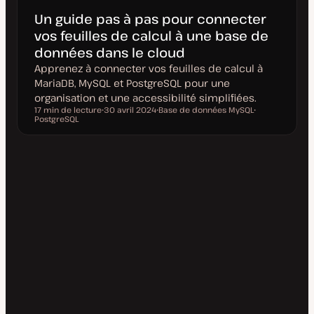
Un guide pas à pas pour connecter
vos feuilles de calcul à une base de
données dans le cloud
Apprenez à connecter vos feuilles de calcul à
MariaDB, MySQL et PostgreSQL pour une
organisation et une accessibilité simplifiées.
17 min de lecture
30 avril 2024
Base de données MySQL
Temps de lecture
PostgreSQL
D
S
S
a
u
u
t
j
j
e
e
e
d
t
t
e
m
i
s
e
à
j
o
u
r