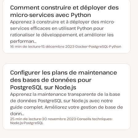
d
t
e
Comment construire et déployer des
m
micro-services avec Python
i
s
Apprenez à construire et à déployer des micro-
e
à
services efficaces en utilisant Python pour
j
o
rationaliser le développement, et améliorer les
u
performan…
r
16 min de lecture
15 décembre 2023
Docker
PostgreSQL
Python
Temps de lecture
D
S
S
S
a
u
u
u
t
j
j
j
e
e
e
e
d
t
t
t
e
Configurer les plans de maintenance
m
des bases de données pour
i
s
PostgreSQL sur Node.js
e
à
Apprenez la maintenance transparente de la base
j
o
de données PostgreSQL sur Node.js avec notre
u
guide complet. Améliorez votre gestion de base de
r
donn…
25 min de lecture
30 novembre 2023
Conseils techniques
Temps de lecture
Node.js
PostgreSQL
D
S
S
S
a
u
u
u
t
j
j
j
e
e
e