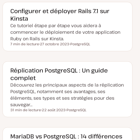
e
d
t
t
t
e
m
Configurer et déployer Rails 7.1 sur
i
Kinsta
s
e
Ce tutoriel étape par étape vous aidera à
à
j
commencer le déploiement de votre application
o
u
Ruby on Rails sur Kinsta.
r
7 min de lecture
27 octobre 2023
PostgreSQL
Temps de lecture
D
S
a
u
t
j
e
e
d
t
e
Réplication PostgreSQL : Un guide
m
complet
i
s
Découvrez les principaux aspects de la réplication
e
à
PostgreSQL, notamment ses avantages, ses
j
o
éléments, ses types et ses stratégies pour des
u
sauvegar…
r
31 min de lecture
22 août 2023
PostgreSQL
Temps de lecture
D
S
a
u
t
j
e
e
d
t
e
MariaDB vs PostgreSQL : 14 différences
m