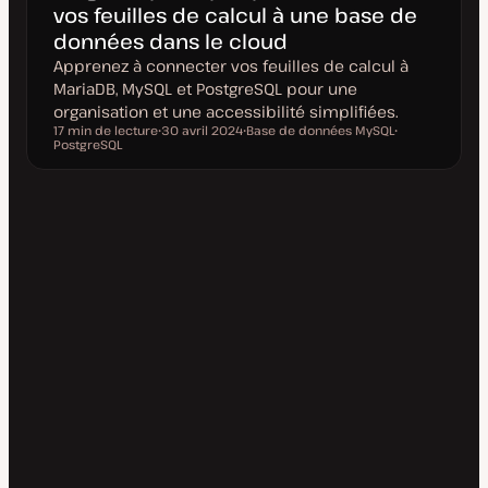
vos feuilles de calcul à une base de
données dans le cloud
Apprenez à connecter vos feuilles de calcul à
MariaDB, MySQL et PostgreSQL pour une
organisation et une accessibilité simplifiées.
17 min de lecture
30 avril 2024
Base de données MySQL
Temps de lecture
PostgreSQL
D
S
S
a
u
u
t
j
j
e
e
e
d
t
t
e
m
i
s
e
à
j
o
u
r