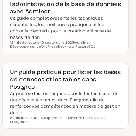
l’administration de la base de données
avec Adminer
Ce guide complet présente les techniques
essentielles, les meilleures pratiques et les
conseils d'experts pour la création efficace de
bases de don…
12 min de lecture
10 septembre 2025
Adminer
Temps de lecture
Développement WordPress
D
DevKinsta
S
PostgreSQL
S
a
S
u
S
u
t
u
j
u
j
e
j
e
j
e
d
e
t
e
t
e
t
t
m
Un guide pratique pour lister les bases
i
de données et les tables dans
s
e
Postgres
à
j
Apprenez des techniques pour lister les bases de
o
u
données et les tables dans Postgres, afin de
r
renforcer vos compétences en matière de gestion
des d…
8 min de lecture
16 septembre 2025
Adminer
DevKinsta
Temps de lecture
PostgreSQL
D
S
S
S
a
u
u
u
t
j
j
j
e
e
e
e