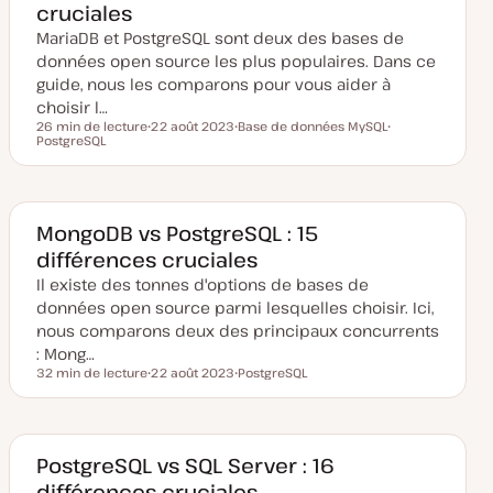
cruciales
i
s
MariaDB et PostgreSQL sont deux des bases de
e
à
données open source les plus populaires. Dans ce
j
o
guide, nous les comparons pour vous aider à
u
choisir l…
r
26 min de lecture
22 août 2023
Base de données MySQL
Temps de lecture
PostgreSQL
D
S
S
a
u
u
t
j
j
e
e
e
d
t
t
e
m
MongoDB vs PostgreSQL : 15
i
différences cruciales
s
e
Il existe des tonnes d'options de bases de
à
j
données open source parmi lesquelles choisir. Ici,
o
u
nous comparons deux des principaux concurrents
r
: Mong…
32 min de lecture
22 août 2023
PostgreSQL
Temps de lecture
D
S
a
u
t
j
e
e
d
t
e
PostgreSQL vs SQL Server : 16
m
différences cruciales
i