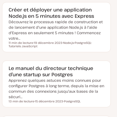
d
t
t
t
e
m
Créer et déployer une application
i
Node.js en 5 minutes avec Express
s
e
Découvrez le processus rapide de construction et
à
j
de lancement d'une application Node.js à l'aide
o
u
d'Express en seulement 5 minutes ! Commencez
r
votre…
11 min de lecture
19 décembre 2023
Node.js
PostgreSQL
Temps de lecture
Tutoriels JavaScript
D
S
S
S
a
u
u
u
t
j
j
j
e
e
e
e
d
t
t
t
e
m
Le manuel du directeur technique
i
d’une startup sur Postgres
s
e
Apprenez quelques astuces moins connues pour
à
j
configurer Postgres à long terme, depuis la mise en
o
u
commun des connexions jusqu'aux bases de la
r
sécuri…
13 min de lecture
15 décembre 2023
PostgreSQL
Temps de lecture
D
S
a
u
t
j
e
e