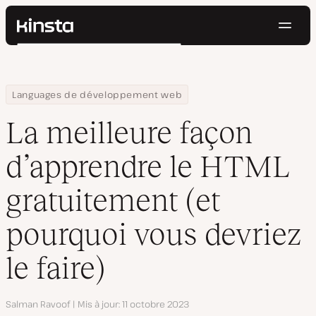
Navig
Kinsta®
Rechercher
Plateforme
Solutions
Connexion
Essayer gratuitement
Home
Centre de ressources
Blog
La meilleure façon d’apprendre le HTML gratuitement (et pourquoi
Languages de développement web
Prix
Ressources
La meilleure façon
Contact
d’apprendre le HTML
gratuitement (et
pourquoi vous devriez
le faire)
Auteur
Salman Ravoof
Mis à jour
11 octobre 2023