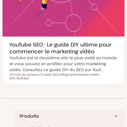
YouTube SEO : Le guide DIY ultime pour
commencer le marketing vidéo
YouTube est le deuxième site le plus visité au monde,
et vous pouvez en profiter pour votre marketing
vidéo. Consultez ce guide DIY du SEO sur YouT…
20 min de lecture
22 août 2023
Blog
Optimisation vidéo
Temps de lecture
SEO YouTube
D
T
S
S
a
y
u
u
t
p
j
j
e
e
e
e
d
d
t
t
e
e
m
p
i
u
s
b
e
l
à
i
Produits
j
c
o
a
u
t