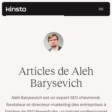
Navig
Kinsta®
Rechercher
Plateforme
Solutions
Connexion
Essayer gratuitement
Prix
Ressources
Contact
Articles de Aleh
Barysevich
Aleh Barysevich est un expert SEO chevronné,
fondateur et directeur marketing des entreprises à
l'origine de SEO PowerSuite, un logiciel professionnel