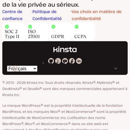
de la vie privée au sérieux.
Centre de
Politique de
Vos choix en matière de
confiance
Confidentialité
confidentialité
SOC 2
ISO
Type II
27001
GDPR
CCPA
Kinsta
Kinsta
Kinsta
Kinsta
Kinsta
Changer
sur
sur
sur
sur
sur
de
GitHub
X
YouTube
Facebook
LinkedIn
© 2013 - 2026 Kinsta Inc. Tous droits réservés.
Kinsta®, MyKinsta® et
langue
DevKinsta® et Sevalla® sont des marques commerciales appartenant à
Kinsta Inc.
La marque WordPress® est la propriété intellectuelle de la fondation
WordPress, et les marques Woo® et WooCommerce® sont la propriété
intellectuelle de WooCommerce, Inc. L'utilisation des noms
WordPress®, Woo®, et WooCommerce® dans ce site web est
uniquement à des fins d'identification et n'implique pas une