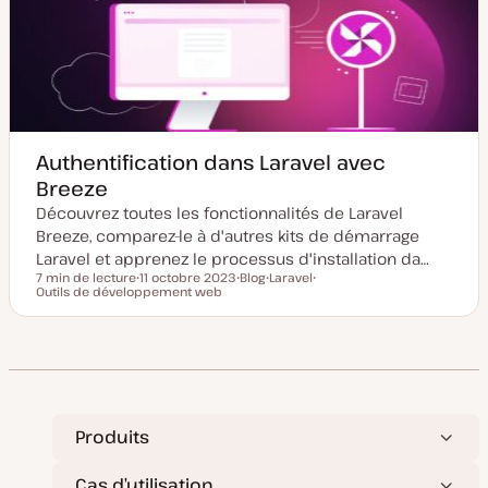
Authentification dans Laravel avec
Breeze
Découvrez toutes les fonctionnalités de Laravel
Breeze, comparez-le à d'autres kits de démarrage
Laravel et apprenez le processus d'installation da…
7 min de lecture
11 octobre 2023
Blog
Laravel
Temps de lecture
Outils de développement web
D
T
S
S
a
y
u
u
t
p
j
j
e
e
e
e
d
d
t
t
e
e
m
p
i
u
s
b
e
l
à
i
Produits
j
c
o
a
u
t
Cas d’utilisation