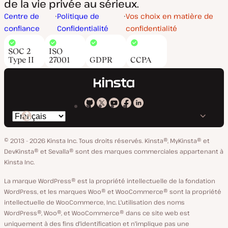
de la vie privée au sérieux.
Centre de
Politique de
Vos choix en matière de
confiance
Confidentialité
confidentialité
SOC 2
ISO
Type II
27001
GDPR
CCPA
Kinsta
Kinsta
Kinsta
Kinsta
Kinsta
Changer
sur
sur
sur
sur
sur
de
GitHub
X
YouTube
Facebook
LinkedIn
© 2013 - 2026 Kinsta Inc. Tous droits réservés.
Kinsta®, MyKinsta® et
langue
DevKinsta® et Sevalla® sont des marques commerciales appartenant à
Kinsta Inc.
La marque WordPress® est la propriété intellectuelle de la fondation
WordPress, et les marques Woo® et WooCommerce® sont la propriété
intellectuelle de WooCommerce, Inc. L'utilisation des noms
WordPress®, Woo®, et WooCommerce® dans ce site web est
uniquement à des fins d'identification et n'implique pas une