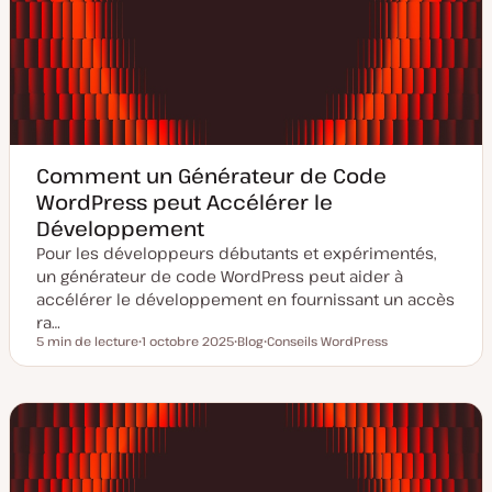
Comment un Générateur de Code
WordPress peut Accélérer le
Développement
Pour les développeurs débutants et expérimentés,
un générateur de code WordPress peut aider à
accélérer le développement en fournissant un accès
ra…
5 min de lecture
1 octobre 2025
Blog
Conseils WordPress
Temps de lecture
D
T
S
a
y
u
t
p
j
e
e
e
d
d
t
e
e
m
p
i
u
s
b
e
l