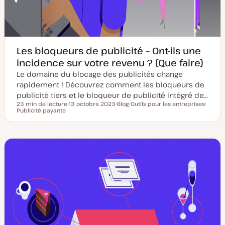
Les bloqueurs de publicité – Ont-ils une
incidence sur votre revenu ? (Que faire)
Le domaine du blocage des publicités change
rapidement ! Découvrez comment les bloqueurs de
publicité tiers et le bloqueur de publicité intégré de…
23 min de lecture
13 octobre 2023
Blog
Outils pour les entreprises
Temps de lecture
Publicité payante
D
T
S
S
a
y
u
u
t
p
j
j
e
e
e
e
d
d
t
t
e
e
m
p
i
u
s
b
e
l
à
i
j
c
o
a
u
t
r
i
o
n