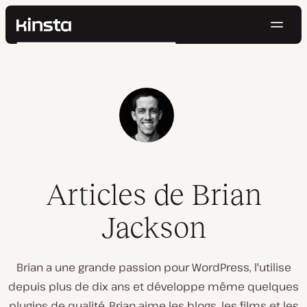
Navig
Kinsta®
Rechercher
Plateforme
Solutions
Connexion
Essayer gratuitement
Prix
Ressources
Contact
Articles de Brian
Jackson
Brian a une grande passion pour WordPress, l'utilise
depuis plus de dix ans et développe même quelques
plugins de qualité. Brian aime les blogs, les films et les