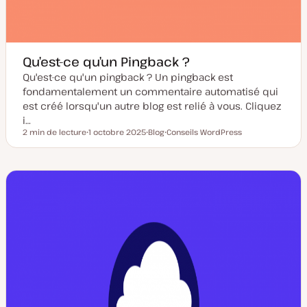
Qu’est-ce qu’un Pingback ?
Qu'est-ce qu'un pingback ? Un pingback est
fondamentalement un commentaire automatisé qui
est créé lorsqu'un autre blog est relié à vous. Cliquez
i…
2 min de lecture
1 octobre 2025
Blog
Conseils WordPress
Temps de lecture
D
T
S
a
y
u
t
p
j
e
e
e
d
d
t
e
e
m
p
i
u
s
b
e
l
à
i
j
c
o
a
u
t
r
i
o
n