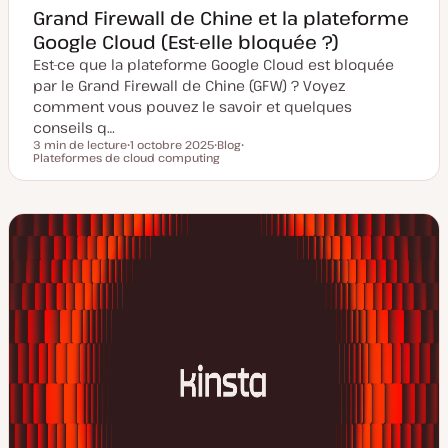
Grand Firewall de Chine et la plateforme
Google Cloud (Est-elle bloquée ?)
Est-ce que la plateforme Google Cloud est bloquée
par le Grand Firewall de Chine (GFW) ? Voyez
comment vous pouvez le savoir et quelques
conseils q…
3 min de lecture
1 octobre 2025
Blog
Temps de lecture
Plateformes de cloud computing
D
T
S
a
y
u
t
p
j
e
e
e
d
d
t
e
e
m
p
i
u
s
b
e
l
à
i
j
c
o
a
u
t
r
i
o
n