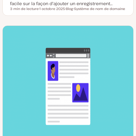
facile sur la façon d'ajouter un enregistrement…
3 min de lecture
1 octobre 2025
Blog
Système de nom de domaine
Temps de lecture
D
T
S
a
y
u
t
p
j
e
e
e
d
d
t
e
e
m
p
i
u
s
b
e
l
à
i
j
c
o
a
u
t
r
i
o
n