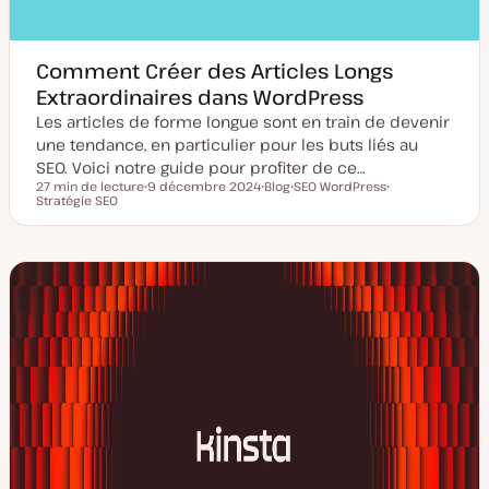
Comment Créer des Articles Longs
Extraordinaires dans WordPress
Les articles de forme longue sont en train de devenir
une tendance, en particulier pour les buts liés au
SEO. Voici notre guide pour profiter de ce…
27 min de lecture
9 décembre 2024
Blog
SEO WordPress
Temps de lecture
Stratégie SEO
D
T
S
S
a
y
u
u
t
p
j
j
e
e
e
e
d
d
t
t
e
e
m
p
i
u
s
b
e
l
à
i
j
c
o
a
u
t
r
i
o
n