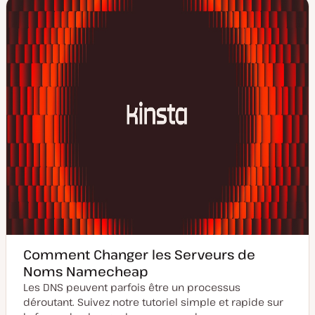
d
d
t
e
e
m
p
i
u
s
b
e
l
à
i
j
c
o
a
u
t
r
i
o
n
Comment Changer les Serveurs de
Noms Namecheap
Les DNS peuvent parfois être un processus
déroutant. Suivez notre tutoriel simple et rapide sur