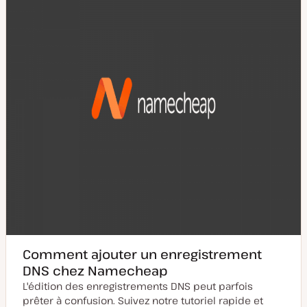
s
b
e
l
à
i
j
c
o
a
u
t
r
i
o
n
Comment ajouter un enregistrement
DNS chez Namecheap
L'édition des enregistrements DNS peut parfois
prêter à confusion. Suivez notre tutoriel rapide et