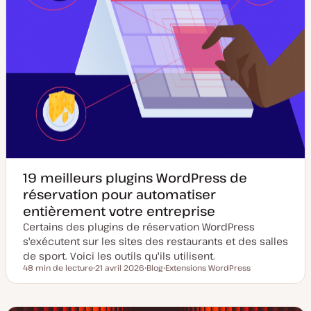
19 meilleurs plugins WordPress de
réservation pour automatiser
entièrement votre entreprise
Certains des plugins de réservation WordPress
s'exécutent sur les sites des restaurants et des salles
de sport. Voici les outils qu'ils utilisent.
48 min de lecture
21 avril 2026
Blog
Extensions WordPress
Temps de lecture
D
T
S
a
y
u
t
p
j
e
e
e