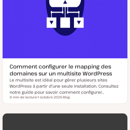
Comment configurer le mapping des
domaines sur un multisite WordPress
Le multisite est idéal pour gérer plusieurs sites
WordPress à partir d'une seule installation. Consultez
notre guide pour savoir comment configurer…
9 min de lecture
1 octobre 2025
Blog
Temps de lecture
D
T
a
y
t
p
e
e
d
d
e
e
m
p
i
u