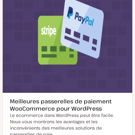
o
a
u
t
r
i
o
n
Meilleures passerelles de paiement
WooCommerce pour WordPress
Le ecommerce dans WordPress peut être facile.
Nous vous montrons les avantages et les
inconvénients des meilleures solutions de
passerelles de paie…