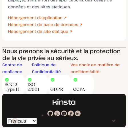
données et des sites statiques.
Hébergement d'application
Hébergement de base de données
Hébergement de site statique
Nous prenons la sécurité et la protection
de la vie privée au sérieux.
Centre de
Politique de
Vos choix en matière de
confiance
Confidentialité
confidentialité
SOC 2
ISO
Type II
27001
GDPR
CCPA
Kinsta
Kinsta
Kinsta
Kinsta
Kinsta
Changer
sur
sur
sur
sur
sur