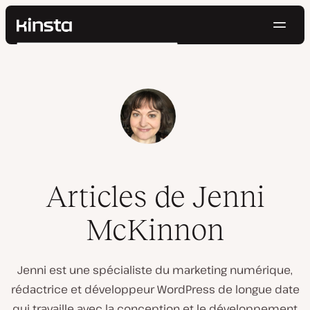
Navig
Kinsta®
Rechercher
Plateforme
Solutions
Connexion
Essayer gratuitement
Prix
Ressources
Contact
Articles de Jenni
McKinnon
Jenni est une spécialiste du marketing numérique,
rédactrice et développeur WordPress de longue date
qui travaille avec la conception et le développement