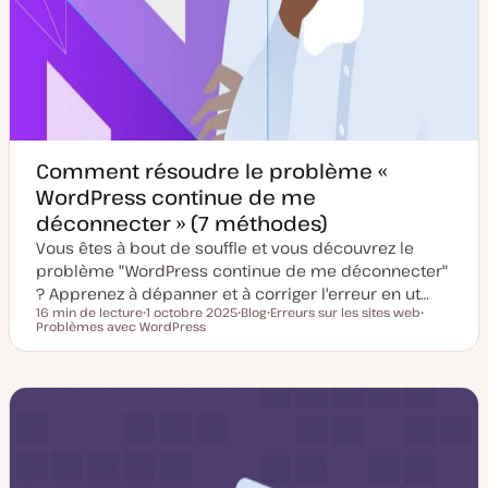
Comment résoudre le problème «
WordPress continue de me
déconnecter » (7 méthodes)
Vous êtes à bout de souffle et vous découvrez le
problème "WordPress continue de me déconnecter"
? Apprenez à dépanner et à corriger l'erreur en ut…
16 min de lecture
1 octobre 2025
Blog
Erreurs sur les sites web
Temps de lecture
Problèmes avec WordPress
D
T
S
S
a
y
u
u
t
p
j
j
e
e
e
e
d
d
t
t
e
e
m
p
i
u
s
b
e
l
à
i
j
c