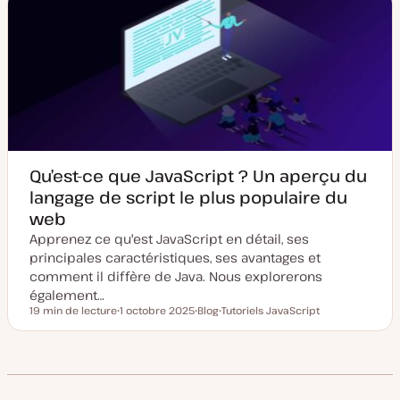
Qu’est-ce que JavaScript ? Un aperçu du
langage de script le plus populaire du
web
Apprenez ce qu'est JavaScript en détail, ses
principales caractéristiques, ses avantages et
comment il diffère de Java. Nous explorerons
également…
19 min de lecture
1 octobre 2025
Blog
Tutoriels JavaScript
Temps de lecture
D
T
S
a
y
u
t
p
j
e
e
e
d
d
t
e
e
m
p