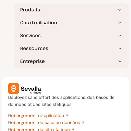
i
u
s
b
e
l
Produits
à
i
j
c
o
a
Cas d’utilisation
u
t
r
i
o
Services
n
Ressources
Entreprise
Déployez sans effort des applications, des bases de
données et des sites statiques.
Hébergement d'application
Hébergement de base de données
Hébergement de site statique