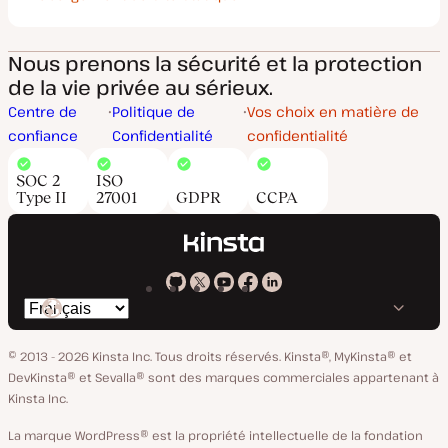
Nous prenons la sécurité et la protection
de la vie privée au sérieux.
Centre de
Politique de
Vos choix en matière de
confiance
Confidentialité
confidentialité
SOC 2
ISO
Type II
27001
GDPR
CCPA
Kinsta
Kinsta
Kinsta
Kinsta
Kinsta
Changer
sur
sur
sur
sur
sur
de
GitHub
X
YouTube
Facebook
LinkedIn
© 2013 - 2026 Kinsta Inc. Tous droits réservés.
Kinsta®, MyKinsta® et
langue
DevKinsta® et Sevalla® sont des marques commerciales appartenant à
Kinsta Inc.
La marque WordPress® est la propriété intellectuelle de la fondation