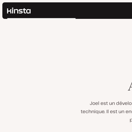
Kinsta®
Rechercher
Plateforme
Solutions
Connexion
Prix
Ressources
Contact
Joel est un dévelo
technique. Il est un e
p