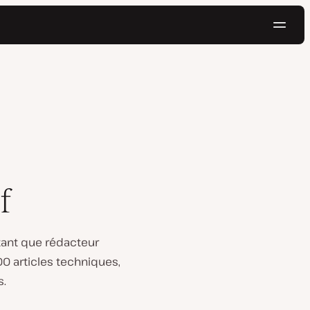
Navig
Essayer gratuitement
f
 tant que rédacteur
00 articles techniques,
s.