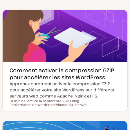
u
t
p
j
j
e
e
e
e
d
d
t
t
e
e
m
p
i
u
s
b
e
l
à
i
j
c
o
a
u
t
r
i
o
n
Comment activer la compression GZIP
pour accélérer les sites WordPress
Apprenez comment activer la compression GZIP
pour accélérer votre site WordPress sur différents
serveurs web comme Apache, Nginx et IIS.
31 min de lecture
14 septembre 2023
Blog
Temps de lecture
Performance de WordPress
D
Vitesse du site web
T
S
a
S
y
u
t
u
p
j
e
j
e
e
d
e
d
t
e
t
e
m
p