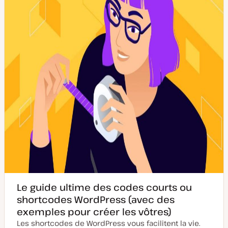
e
l
à
i
j
c
o
a
u
t
r
i
o
n
Le guide ultime des codes courts ou
shortcodes WordPress (avec des
exemples pour créer les vôtres)
Les shortcodes de WordPress vous facilitent la vie.