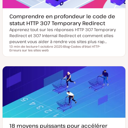
n
Comprendre en profondeur le code de
statut HTTP 307 Temporary Redirect
Apprenez tout sur les réponses HTTP 307 Temporary
Redirect et 307 Internal Redirect et comment elles
peuvent vous aider à rendre vos sites plus rap…
13 min de lecture
1 octobre 2025
Blog
Codes d'état HTTP
Temps de lecture
Erreurs sur les sites web
D
T
S
S
a
y
u
u
t
p
j
j
e
e
e
e
d
d
t
t
e
e
m
p
i
u
s
b
e
l
à
i
j
c
o
a
u
t
r
i
o
n
18 moyens puissants pour accélérer