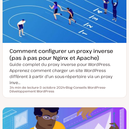
i
u
s
b
e
l
à
i
j
c
o
a
u
t
r
i
o
n
Comment configurer un proxy inverse
(pas à pas pour Nginx et Apache)
Guide complet du proxy inverse pour WordPress.
Apprenez comment charger un site WordPress
différent à partir d'un sous-répertoire via un proxy
inve…
34 min de lecture
3 octobre 2024
Blog
Conseils WordPress
Temps de lecture
Développement WordPress
D
T
S
S
a
y
u
u
t
p
j
j
e
e
e
e
d
d
t
t
e
e
m
p
i
u
s
b
e
l
à
i