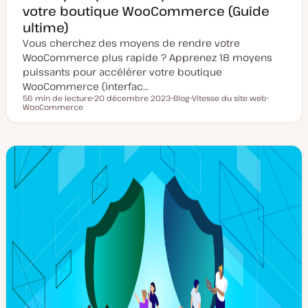
votre boutique WooCommerce (Guide
ultime)
Vous cherchez des moyens de rendre votre
WooCommerce plus rapide ? Apprenez 18 moyens
puissants pour accélérer votre boutique
WooCommerce (interfac…
56 min de lecture
20 décembre 2023
Blog
Vitesse du site web
Temps de lecture
WooCommerce
D
T
S
S
a
y
u
u
t
p
j
j
e
e
e
e
d
d
t
t
e
e
m
p
i
u
s
b
e
l
à
i
j
c
o
a
u
t
r
i
o
n