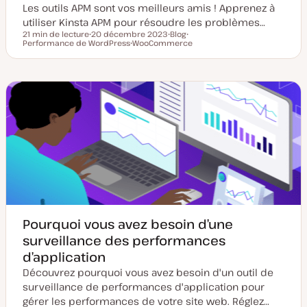
Les outils APM sont vos meilleurs amis ! Apprenez à
utiliser Kinsta APM pour résoudre les problèmes…
21 min de lecture
20 décembre 2023
Blog
Temps de lecture
Performance de WordPress
D
WooCommerce
T
S
a
S
y
u
t
u
p
j
e
j
e
e
d
e
d
t
e
t
e
m
p
i
u
s
b
e
l
à
i
j
c
o
a
u
t
r
i
o
n
Pourquoi vous avez besoin d’une
surveillance des performances
d’application
Découvrez pourquoi vous avez besoin d'un outil de
surveillance de performances d'application pour
gérer les performances de votre site web. Réglez…