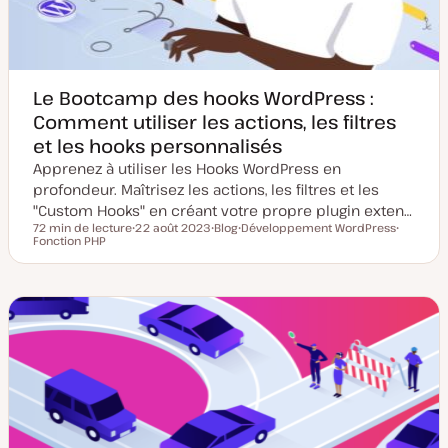
r
i
o
n
Le Bootcamp des hooks WordPress :
Comment utiliser les actions, les filtres
et les hooks personnalisés
Apprenez à utiliser les Hooks WordPress en
profondeur. Maîtrisez les actions, les filtres et les
"Custom Hooks" en créant votre propre plugin exten…
72 min de lecture
22 août 2023
Blog
Développement WordPress
Temps de lecture
Fonction PHP
D
T
S
S
a
y
u
u
t
p
j
j
e
e
e
e
d
d
t
t
e
e
m
p
i
u
s
b
e
l
à
i
j
c
o
a
u
t
r
i
o