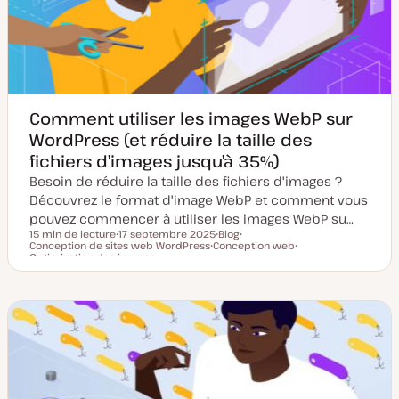
j
c
o
a
u
t
r
i
o
n
Comment utiliser les images WebP sur
WordPress (et réduire la taille des
fichiers d’images jusqu’à 35%)
Besoin de réduire la taille des fichiers d'images ?
Découvrez le format d'image WebP et comment vous
pouvez commencer à utiliser les images WebP su…
15 min de lecture
17 septembre 2025
Blog
Conception de sites web WordPress
D
Conception web
T
S
Temps de lecture
Optimisation des images
a
S
y
u
S
t
u
p
j
u
e
j
e
e
j
d
e
d
t
e
e
t
e
t
m
p
i
u
s
b
e
l
à
i
j
c
o
a
u
t