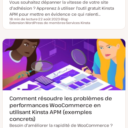
Vous souhaitez dépanner la vitesse de votre site
d'adhésion ? Apprenez à utiliser l'outil gratuit Kinsta
APM pour mettre en évidence ce qui ralenti…
18 min de lecture
22 août 2023
Blog
Temps de lecture
Extension WordPress de membres
D
T
Services Kinsta
S
a
y
S
u
t
p
u
j
e
e
j
e
d
d
e
t
e
e
t
m
p
i
u
s
b
e
l
à
i
j
c
o
a
u
t
r
i
o
n
Comment résoudre les problèmes de
performances WooCommerce en
utilisant Kinsta APM (exemples
concrets)
Besoin d'améliorer la rapidité de WooCommerce ?