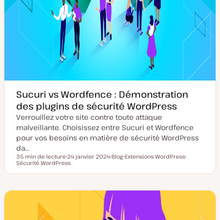
Sucuri vs Wordfence : Démonstration
des plugins de sécurité WordPress
Verrouillez votre site contre toute attaque
malveillante. Choisissez entre Sucuri et Wordfence
pour vos besoins en matière de sécurité WordPress
da…
35 min de lecture
24 janvier 2024
Blog
Extensions WordPress
Temps de lecture
Sécurité WordPress
D
T
S
S
a
y
u
u
t
p
j
j
e
e
e
e
d
d
t
t
e
e
m
p
i
u
s
b