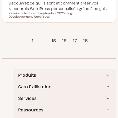
Découvrez ce qu'ils sont et comment créer vos
raccourcis WordPress personnalisés grâce à ce gui…
27 min de lecture
16 septembre 2025
Blog
Temps de lecture
Développement WordPress
D
T
S
a
y
u
t
p
j
e
e
e
d
d
t
e
e
Page
Page
Pagination
m
p
1
…
15
16
17
18
i
u
précédente
suivante
s
b
e
l
des
à
i
j
c
o
a
publications
u
t
r
i
o
n
Produits
Cas d’utilisation
Services
Ressources