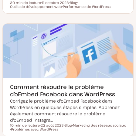
30 min de lecture
11 octobre 2023
Blog
Temps de lecture
Outils de développement web
D
Performance de WordPress
T
S
a
S
y
u
t
u
p
j
e
j
e
e
d
e
d
t
e
t
e
m
p
i
u
s
b
e
l
à
i
j
c
o
a
u
t
r
i
o
n
Comment résoudre le problème
d’oEmbed Facebook dans WordPress
Corrigez le problème d'oEmbed Facebook dans
WordPress en quelques étapes simples. Apprenez
également comment résoudre le problème
d'oEmbed Instagra…
10 min de lecture
22 août 2023
Blog
Marketing des réseaux sociaux
Temps de lecture
Problèmes avec WordPress
D
T
S
S
a
y
u