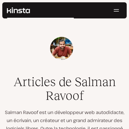
Navig
Kinsta®
Rechercher
Plateforme
Solutions
Connexion
Essayer gratuitement
Prix
Ressources
Contact
Articles de Salman
Ravoof
Salman Ravoof est un développeur web autodidacte,
un écrivain, un créateur et un grand admirateur des
logiciels libres. Outre la technologie, il est passionné