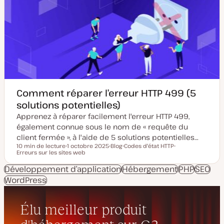
m
p
i
u
s
b
e
l
à
i
j
c
o
a
u
t
r
i
o
n
Comment réparer l’erreur HTTP 499 (5
solutions potentielles)
Apprenez à réparer facilement l'erreur HTTP 499,
également connue sous le nom de « requête du
client fermée », à l'aide de 5 solutions potentielles…
10 min de lecture
1 octobre 2025
Blog
Codes d'état HTTP
Temps de lecture
Erreurs sur les sites web
D
T
S
S
a
y
u
u
t
p
j
j
Développement d’application
Hébergement
PHP
SEO
e
e
e
e
WordPress
d
d
t
t
e
e
m
p
i
u
s
b
e
l
à
i
j
c