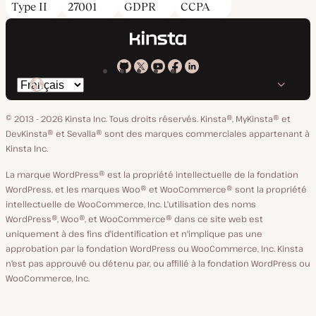
Type II
27001
GDPR
CCPA
Kinsta
Kinsta
Kinsta
Kinsta
Kinsta
Changer
sur
sur
sur
sur
sur
de
GitHub
X
YouTube
Facebook
LinkedIn
© 2013 - 2026 Kinsta Inc. Tous droits réservés.
Kinsta®, MyKinsta® et
langue
DevKinsta® et Sevalla® sont des marques commerciales appartenant à
Kinsta Inc.
La marque WordPress® est la propriété intellectuelle de la fondation
WordPress, et les marques Woo® et WooCommerce® sont la propriété
intellectuelle de WooCommerce, Inc. L'utilisation des noms
WordPress®, Woo®, et WooCommerce® dans ce site web est
uniquement à des fins d'identification et n'implique pas une
approbation par la fondation WordPress ou WooCommerce, Inc. Kinsta
n'est pas approuvé ou détenu par, ou affilié à la fondation WordPress ou
WooCommerce, Inc.