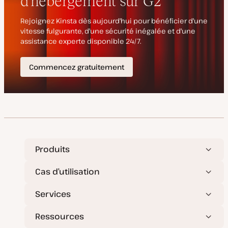
o
a
u
t
r
i
o
n
Produits
Cas d’utilisation
Services
Ressources