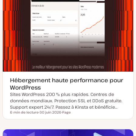
Hébergement haute performance pour
WordPress
Sites WordPress 200 % plus rapides. Centres de
données mondiaux. Protection SSL et DDoS gratuite.
Support expert 24/7. Passez à Kinsta et bénéficie…
6 min de lecture
30 juin 2026
Page
Temps de lecture
D
T
a
y
t
p
e
e
d
d
e
e