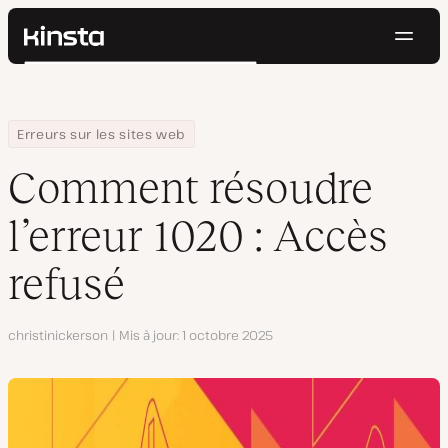
Navig
Kinsta®
Rechercher
Plateforme
Solutions
Connexion
Essayer gratuitement
Home
Centre de ressources
Blog
Comment résoudre l’erreur 1020 : Accès refusé
Erreurs sur les sites web
Prix
Ressources
Comment résoudre
Contact
l’erreur 1020 : Accès
refusé
Auteur
christinickerson
Mis à jour
1 octobre 2025