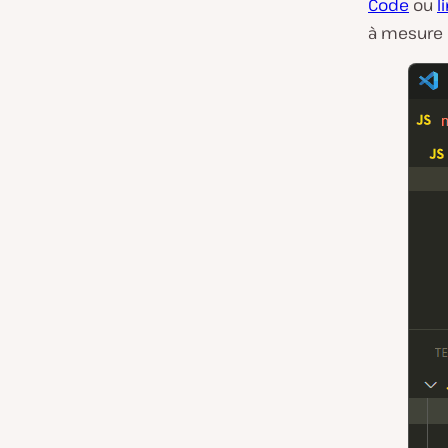
Code
ou
l
à mesure q