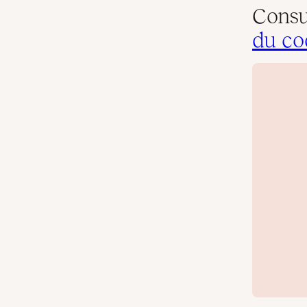
Consu
du co