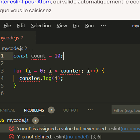
inter-eslint pour Atom
, qui valide automatiquement le code
ue vous le saisissez :