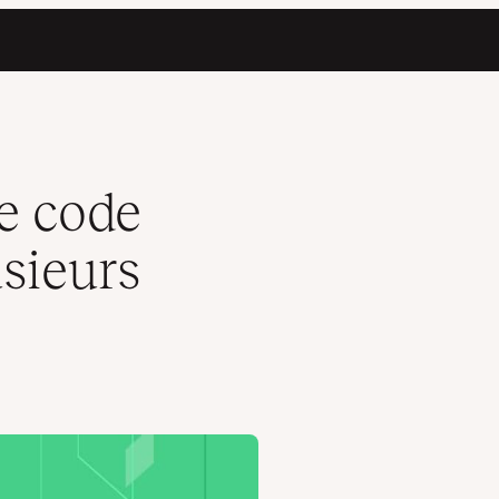
e code
usieurs