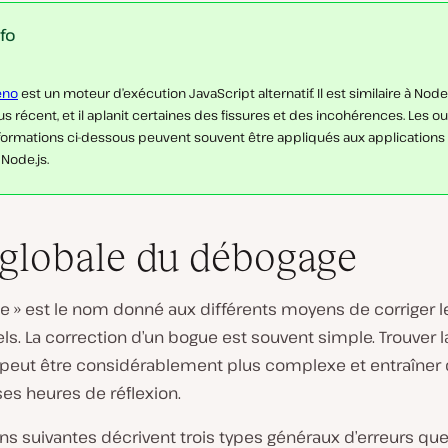
nfo
eno
est un moteur d’exécution JavaScript alternatif. Il est similaire à Node
us récent, et il aplanit certaines des fissures et des incohérences. Les out
formations ci-dessous peuvent souvent être appliqués aux application
 Node.js.
L
i
r
e
l
globale du débogage
a
v
i
e » est le nom donné aux différents moyens de corriger l
d
é
els. La correction d’un bogue est souvent simple. Trouver 
o
peut être considérablement plus complexe et entraîner
s heures de réflexion.
ns suivantes décrivent trois types généraux d’erreurs qu