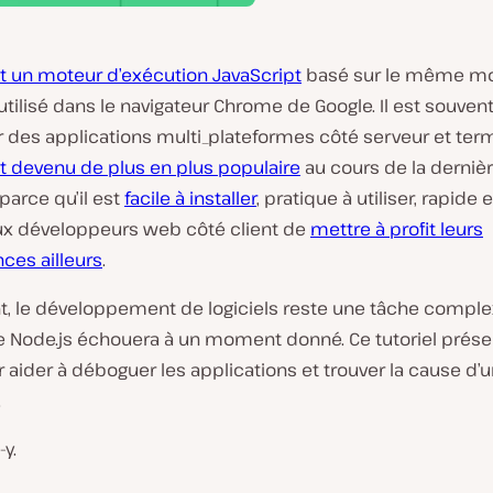
st un moteur d’exécution JavaScript
basé sur le même mo
utilisé dans le navigateur Chrome de Google. Il est souvent 
 des applications multi_plateformes côté serveur et term
st devenu de plus en plus populaire
au cours de la derniè
parce qu’il est
facile à installer
, pratique à utiliser, rapide e
x développeurs web côté client de
mettre à profit leurs
es ailleurs
.
, le développement de logiciels reste une tâche complex
e Node.js échouera à un moment donné. Ce tutoriel prése
r aider à déboguer les applications et trouver la cause d’
.
y.