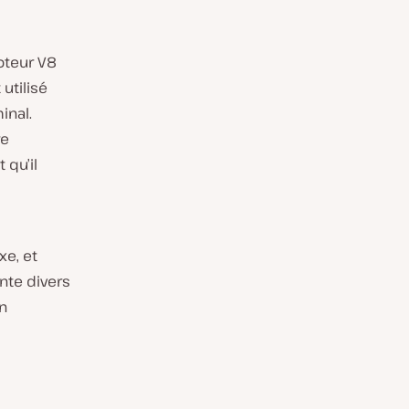
teur V8
utilisé
inal.
re
t qu’il
e, et
nte divers
un