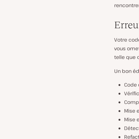
rencontre
Erreu
Votre cod
vous omet
telle que
Un bon éd
Code c
Vérifi
Compl
Mise 
Mise 
Détec
Refac