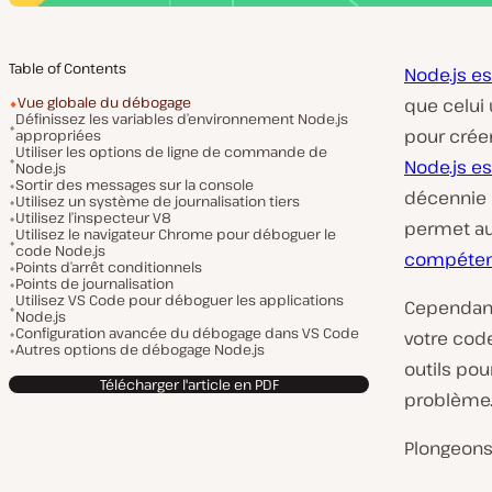
Table of Contents
Node.js e
Vue globale du débogage
que celui 
Définissez les variables d’environnement Node.js
pour créer
appropriées
Utiliser les options de ligne de commande de
Node.js e
Node.js
Sortir des messages sur la console
décennie 
Utilisez un système de journalisation tiers
Utilisez l’inspecteur V8
permet au
Utilisez le navigateur Chrome pour déboguer le
code Node.js
compétenc
Points d’arrêt conditionnels
Points de journalisation
Utilisez VS Code pour déboguer les applications
Cependant
Node.js
Configuration avancée du débogage dans VS Code
votre cod
Autres options de débogage Node.js
outils pou
Télécharger l'article en PDF
problème
Plongeons-