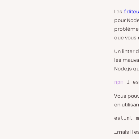
Les
éditeu
pour Node.
problèmes
que vous n
Un linte
les mauvai
Node.js qu
npm
 i es
Vous pouve
en utilisant
eslint m
…mais il e