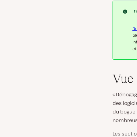
I
D
pl
in
et
Vue 
« Débogag
des logici
du bogue 
nombreuse
Les sectio