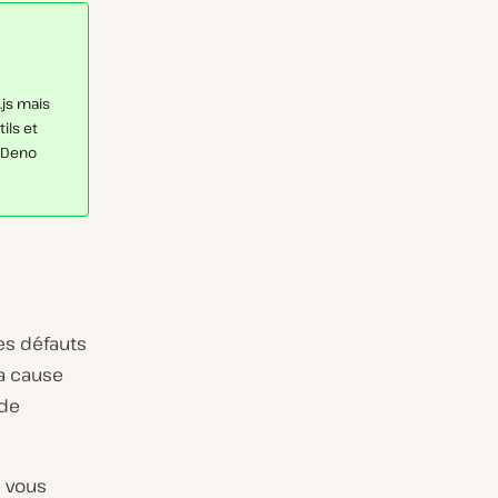
.js mais
ils et
s Deno
es défauts
la cause
 de
e vous