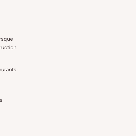
orsque
ruction
urants :
s