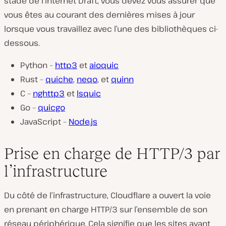
stade de l’Internet Draft, vous devez vous assurer que
vous êtes au courant des dernières mises à jour
lorsque vous travaillez avec l’une des bibliothèques ci-
dessous.
Python –
http3
et
aioquic
Rust –
quiche
,
neqo
, et
quinn
C –
nghttp3
et
lsquic
Go –
quicgo
JavaScript –
Node.js
Prise en charge de HTTP/3 par
l’infrastructure
Du côté de l’infrastructure, Cloudflare a ouvert la voie
en prenant en charge HTTP/3 sur l’ensemble de son
réseau périphérique. Cela signifie que les sites ayant