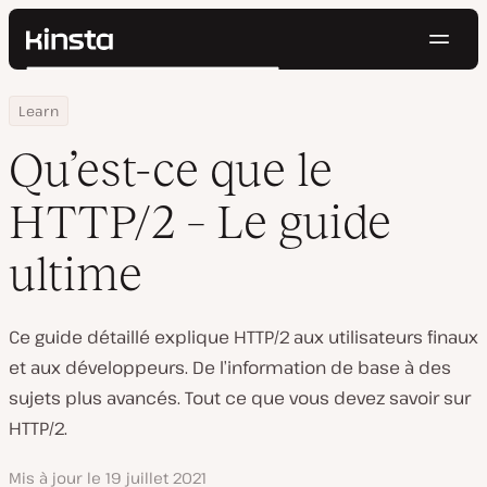
Navig
Kinsta®
Rechercher
Plateforme
Home
Centre de ressources
Qu’est-ce que le HTTP/2 – Le guide ultime
Learn
Solutions
Connexion
Essayer gratuitement
Prix
Qu’est-ce que le
Ressources
Contact
HTTP/2 – Le guide
ultime
Ce guide détaillé explique HTTP/2 aux utilisateurs finaux
et aux développeurs. De l’information de base à des
sujets plus avancés. Tout ce que vous devez savoir sur
HTTP/2.
Mis à jour le
19 juillet 2021