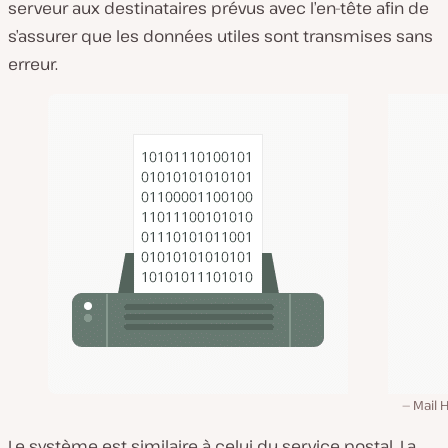
serveur aux destinataires prévus avec l’en-tête afin de
s’assurer que les données utiles sont transmises sans
erreur.
Mail 
Le système est similaire à celui du service postal. La