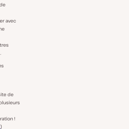
 de
er avec
Une
tres
.
ès
site de
plusieurs
ation !
t
)