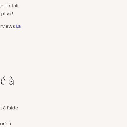
 il était
plus !
terviews
La
é à
 à l’aide
turé à