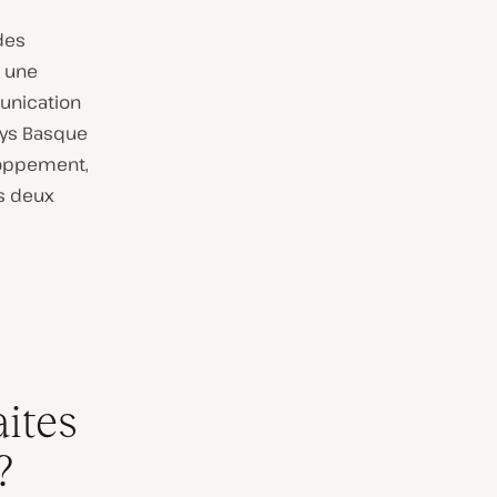
des
 une
unication
ays Basque
loppement,
es deux
aites
?