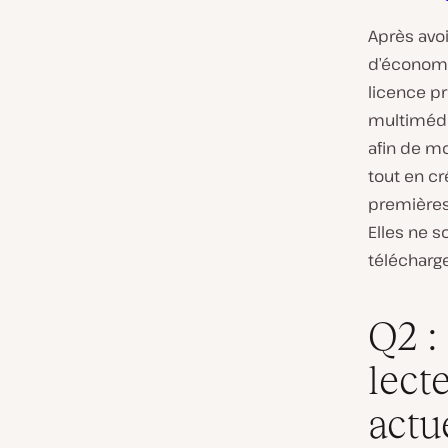
Après avo
d’économi
licence p
multimédi
afin de m
tout en c
premières
Elles ne s
télécharge
Q2 :
lect
actu