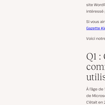
site WordP
intéressé 
Si vous ai
Gazette Ki
Voici notr
Q1 :
com
util
À l’âge de
de Microso
C’était en