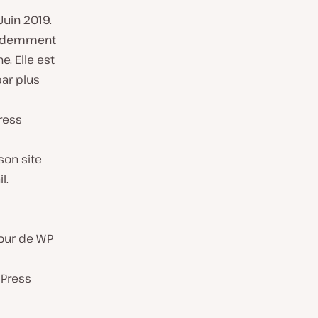
Juin 2019.
évidemment
. Elle est
par plus
ress
son site
l.
tour de WP
dPress