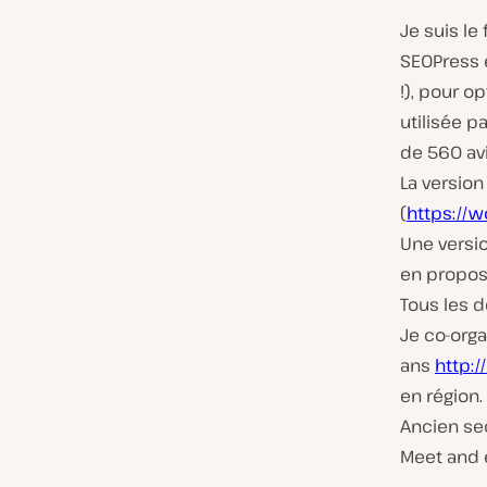
Je suis le
SEOPress 
!), pour o
utilisée p
de 560 avi
La version
(
https://
Une versio
en proposa
Tous les d
Je co-org
ans
http:
en région.
Ancien se
Meet and