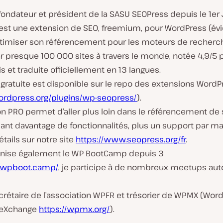
 fondateur et président de la SASU SEOPress depuis le 1er 
est une extension de SEO, freemium, pour WordPress (
ptimiser son référencement pour les moteurs de recherche
ar presque 100 000 sites à travers le monde, notée 4,9/5 
s et traduite officiellement en 13 langues.
 gratuite est disponible sur le repo des extensions WordP
wordpress.org/plugins/wp-seopress/
).
n PRO permet d’aller plus loin dans le référencement de 
nt davantage de fonctionnalités, plus un support par mai
étails sur notre site
https://www.seopress.org/fr
.
anise également le WP BootCamp depuis 3
//wpboot.camp/
, je participe à de nombreux meetups au
crétaire de l’association WPFR et trésorier de WPMX (Wor
 eXchange
https://wpmx.org/
).