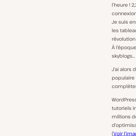
l’heure ! 
connexion
Je suis e
les tablea
révolution 
À l’époque
skyblogs… 
J’ai alors
populaire 
complètem
WordPress 
tutoriels 
millions d
d’optimisa
(
Voir l’im