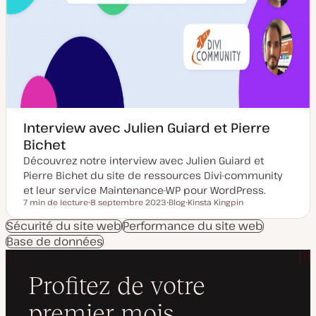
Interview avec Julien Guiard et Pierre
Bichet
Découvrez notre interview avec Julien Guiard et
Pierre Bichet du site de ressources Divi-community
et leur service Maintenance-WP pour WordPress.
7 min de lecture
8 septembre 2023
Blog
Kinsta Kingpin
Temps de lecture
D
T
S
a
y
u
Sécurité du site web
Performance du site web
t
p
j
Base de données
e
e
e
d
d
t
e
e
m
p
i
u
s
b
e
l
à
i
j
c