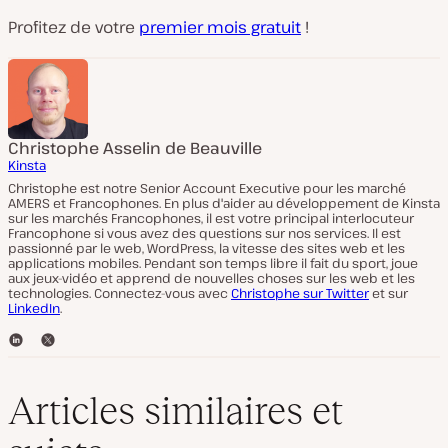
Profitez de votre
premier mois gratuit
!
Christophe Asselin de Beauville
Kinsta
Christophe est notre Senior Account Executive pour les marché
AMERS et Francophones. En plus d'aider au développement de Kinsta
sur les marchés Francophones, il est votre principal interlocuteur
Francophone si vous avez des questions sur nos services. Il est
passionné par le web, WordPress, la vitesse des sites web et les
applications mobiles. Pendant son temps libre il fait du sport, joue
aux jeux-vidéo et apprend de nouvelles choses sur les web et les
technologies. Connectez-vous avec
Christophe sur Twitter
et sur
LinkedIn
.
L
T
i
w
n
i
k
t
Articles similaires et
e
t
d
e