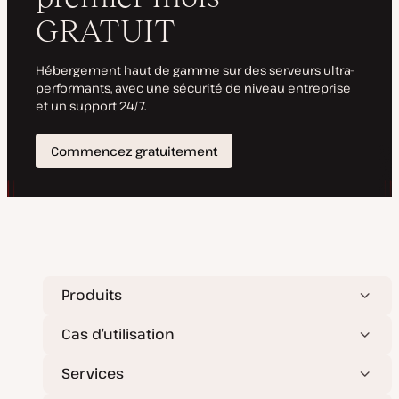
o
a
u
t
r
i
o
n
Produits
Cas d’utilisation
Services