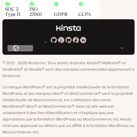
SOC 2
ISO
Type II
27001
GDPR
CCPA
Kinsta
Kinsta
Kinsta
Kinsta
Kinsta
Changer
sur
sur
sur
sur
sur
de
GitHub
X
YouTube
Facebook
LinkedIn
© 2013 - 2026 Kinsta Inc. Tous droits réservés.
Kinsta®, MyKinsta® et
langue
DevKinsta® et Sevalla® sont des marques commerciales appartenant à
Kinsta Inc.
La marque WordPress® est la propriété intellectuelle de la fondation
WordPress, et les marques Woo® et WooCommerce® sont la propriété
intellectuelle de WooCommerce, Inc. L'utilisation des noms
WordPress®, Woo®, et WooCommerce® dans ce site web est
uniquement à des fins d'identification et n'implique pas une
approbation par la fondation WordPress ou WooCommerce, Inc. Kinsta
n'est pas approuvé ou détenu par, ou affilié à la fondation WordPress ou
WooCommerce, Inc.