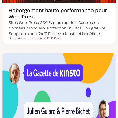
Hébergement haute performance pour
WordPress
Sites WordPress 200 % plus rapides. Centres de
données mondiaux. Protection SSL et DDoS gratuite.
Support expert 24/7. Passez à Kinsta et bénéficie…
6 min de lecture
30 juin 2026
Page
Temps de lecture
D
T
a
y
t
p
e
e
d
d
e
e
m
p
i
u
s
b
e
l
à
i
j
c
o
a
u
t
r
i
o
n