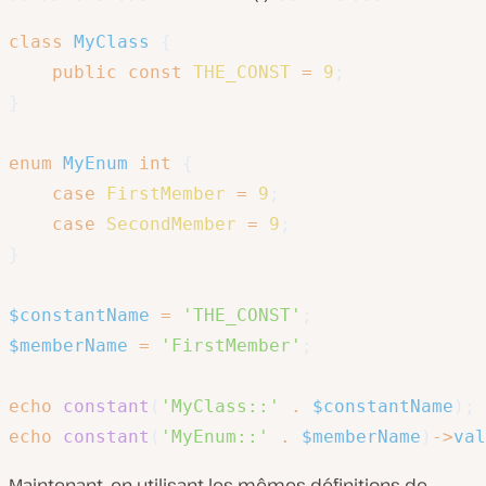
class
MyClass
{
public
const
THE_CONST
=
9
;
}
enum
MyEnum
int
{
case
FirstMember
=
9
;
case
SecondMember
=
9
;
}
$constantName
=
'THE_CONST'
;
$memberName
=
'FirstMember'
;
echo
constant
(
'MyClass::'
.
$constantName
)
;
echo
constant
(
'MyEnum::'
.
$memberName
)
->
val
Maintenant, en utilisant les mêmes définitions de