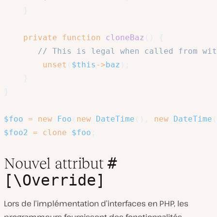
}
private
function
cloneBaz
(
)
{
// This is legal when called from wit
unset
(
$this
->
baz
)
;
}
}
$foo
=
new
Foo
(
new
DateTime
(
)
,
new
DateTime
(
$foo2
=
clone
$foo
;
#
Nouvel attribut
[\Override]
Lors de l’implémentation d’interfaces en PHP, les