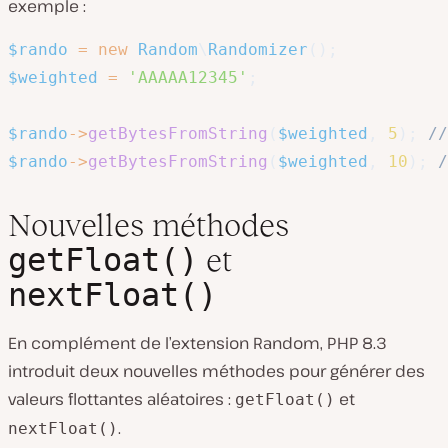
exemple :
$rando
=
new
Random
\
Randomizer
(
)
;
$weighted
=
'AAAAA12345'
;
$rando
->
getBytesFromString
(
$weighted
,
5
)
;
//
$rando
->
getBytesFromString
(
$weighted
,
10
)
;
/
Nouvelles méthodes
getFloat()
et
nextFloat()
En complément de l’extension Random, PHP 8.3
introduit deux nouvelles méthodes pour générer des
valeurs flottantes aléatoires :
et
getFloat()
.
nextFloat()