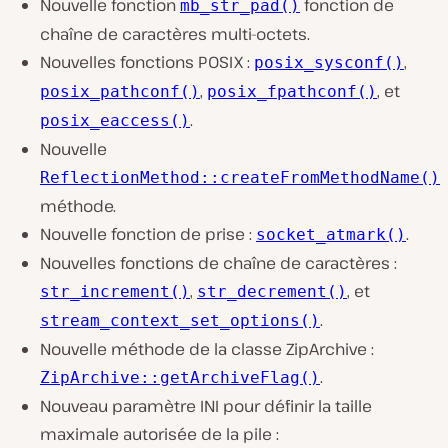
Nouvelle fonction
fonction de
mb_str_pad()
chaîne de caractères multi-octets.
Nouvelles fonctions POSIX :
,
posix_sysconf()
,
, et
posix_pathconf()
posix_fpathconf()
.
posix_eaccess()
Nouvelle
ReflectionMethod::createFromMethodName()
méthode.
Nouvelle fonction de prise :
.
socket_atmark()
Nouvelles fonctions de chaîne de caractères :
,
, et
str_increment()
str_decrement()
.
stream_context_set_options()
Nouvelle méthode de la classe ZipArchive :
.
ZipArchive::getArchiveFlag()
Nouveau paramètre INI pour définir la taille
maximale autorisée de la pile :