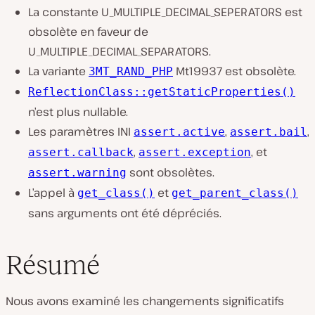
La constante U_MULTIPLE_DECIMAL_SEPERATORS est
obsolète en faveur de
U_MULTIPLE_DECIMAL_SEPARATORS.
La variante
Mt19937 est obsolète.
3MT_RAND_PHP
ReflectionClass::getStaticProperties()
n’est plus nullable.
Les paramètres INI
,
,
assert.active
assert.bail
,
, et
assert.callback
assert.exception
sont obsolètes.
assert.warning
L’appel à
et
get_class()
get_parent_class()
sans arguments ont été dépréciés.
Résumé
Nous avons examiné les changements significatifs