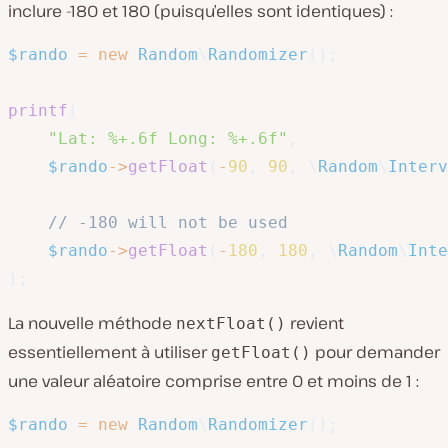
inclure -180 et 180 (puisqu’elles sont identiques) :
$rando
=
new
Random
\
Randomizer
(
)
;
printf
(
"Lat: %+.6f Long: %+.6f"
,
$rando
->
getFloat
(
-
90
,
90
,
\
Random
\
Interv
// -180 will not be used 
$rando
->
getFloat
(
-
180
,
180
,
\
Random
\
Inte
)
;
La nouvelle méthode
revient
nextFloat()
essentiellement à utiliser
pour demander
getFloat()
une valeur aléatoire comprise entre 0 et moins de 1 :
$rando
=
new
Random
\
Randomizer
(
)
;