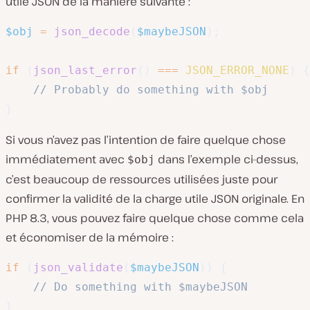
utile JSON de la manière suivante :
$obj
=
json_decode
(
$maybeJSON
)
;
if
(
json_last_error
(
)
===
JSON_ERROR_NONE
)
{
// Probably do something with $obj   
}
Si vous n’avez pas l’intention de faire quelque chose
immédiatement avec
dans l’exemple ci-dessus,
$obj
c’est beaucoup de ressources utilisées juste pour
confirmer la validité de la charge utile JSON originale. En
PHP 8.3, vous pouvez faire quelque chose comme cela
et économiser de la mémoire :
if
(
json_validate
(
$maybeJSON
)
)
{
// Do something with $maybeJSON   
}