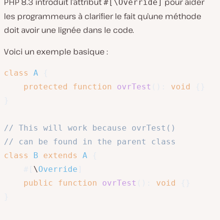
PHP 8.3 introduit l’attribut
pour aider
#[\Override]
les programmeurs à clarifier le fait qu’une méthode
doit avoir une lignée dans le code.
Voici un exemple basique :
class
A
{
protected
function
ovrTest
(
)
:
void
{
}
}
// This will work because ovrTest() 
// can be found in the parent class
class
B
extends
A
{
#[
\
Override
]
public
function
ovrTest
(
)
:
void
{
}
}