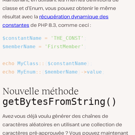
classe et d’Enum, vous pouvez obtenir le même
résultat avec la
récupération dynamique des
constantes
de PHP 8.3, comme ceci :
$constantName
=
'THE_CONST'
;
$memberName
=
'FirstMember'
;
echo
MyClass
::
{
$constantName
}
;
echo
MyEnum
::
{
$memberName
}
->
value
;
Nouvelle méthode
getBytesFromString()
Avez-vous déjà voulu générer des chaînes de
caractères aléatoires en utilisant une collection de
caractères pré-approuvée ? Vous pouvez maintenant