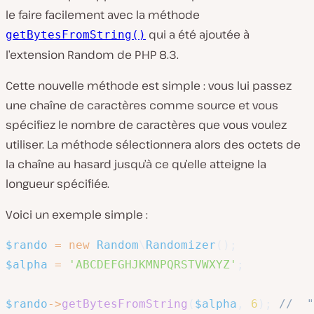
le faire facilement avec la méthode
qui a été ajoutée à
getBytesFromString()
l’extension Random de PHP 8.3.
Cette nouvelle méthode est simple : vous lui passez
une chaîne de caractères comme source et vous
spécifiez le nombre de caractères que vous voulez
utiliser. La méthode sélectionnera alors des octets de
la chaîne au hasard jusqu’à ce qu’elle atteigne la
longueur spécifiée.
Voici un exemple simple :
$rando
=
new
Random
\
Randomizer
(
)
;
$alpha
=
'ABCDEFGHJKMNPQRSTVWXYZ'
;
$rando
->
getBytesFromString
(
$alpha
,
6
)
;
//  "