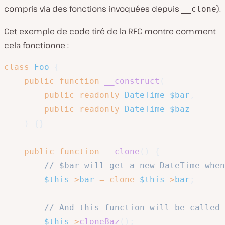
compris via des fonctions invoquées depuis
).
__clone
Cet exemple de code tiré de la RFC montre comment
cela fonctionne :
class
Foo
{
public
function
__construct
(
public
readonly
DateTime
$bar
,
public
readonly
DateTime
$baz
)
{
}
public
function
__clone
(
)
{
// $bar will get a new DateTime when
$this
->
bar
=
clone
$this
->
bar
;
// And this function will be called
$this
->
cloneBaz
(
)
;