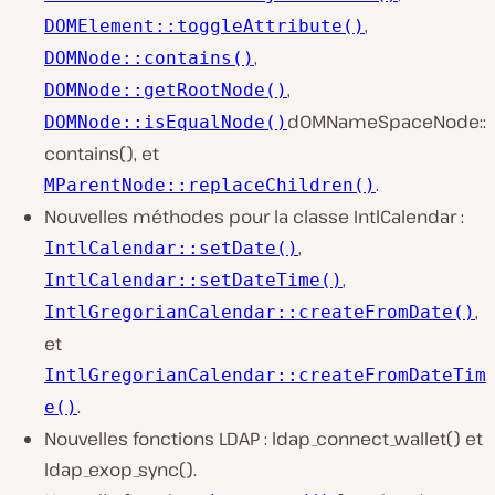
,
DOMElement::toggleAttribute()
,
DOMNode::contains()
,
DOMNode::getRootNode()
dOMNameSpaceNode::
DOMNode::isEqualNode()
contains(), et
.
MParentNode::replaceChildren()
Nouvelles méthodes pour la classe IntlCalendar :
,
IntlCalendar::setDate()
,
IntlCalendar::setDateTime()
,
IntlGregorianCalendar::createFromDate()
et
IntlGregorianCalendar::createFromDateTim
.
e()
Nouvelles fonctions LDAP : ldap_connect_wallet() et
ldap_exop_sync().