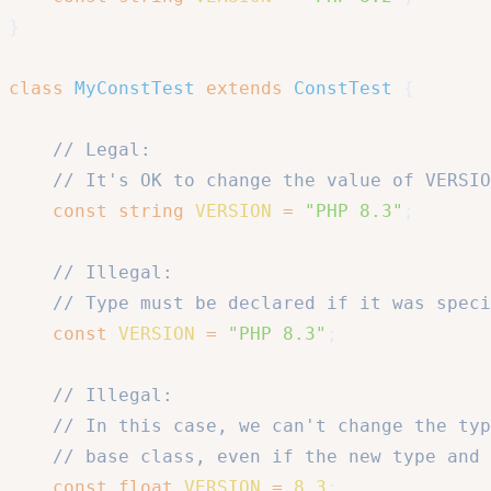
}
class
MyConstTest
extends
ConstTest
{
// Legal:
// It's OK to change the value of VERSIO
const
string
VERSION
=
"PHP 8.3"
;
// Illegal:
// Type must be declared if it was speci
const
VERSION
=
"PHP 8.3"
;
// Illegal:
// In this case, we can't change the typ
// base class, even if the new type and 
const
float
VERSION
=
8.3
;