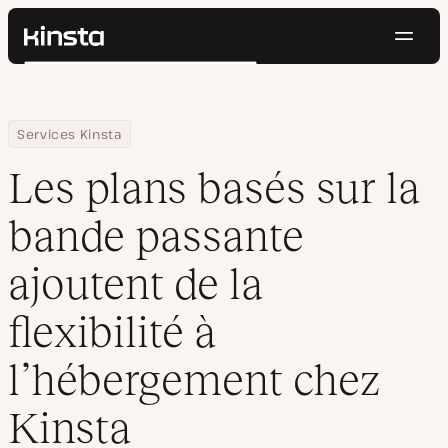
Navig
Kinsta®
Rechercher
Plateforme
Solutions
Connexion
Essayer gratuitement
Home
Centre de ressources
Blog
Les plans basés sur la bande passante ajoutent de la flexibilité
Services Kinsta
Prix
Ressources
Les plans basés sur la
Contact
bande passante
ajoutent de la
flexibilité à
l’hébergement chez
Kinsta