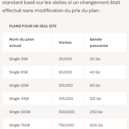
standard basé sur les visites si un changement était
effectué sans modification du prix du plan :
PLANS POUR UN SEUL SITE
Nom du plan
Bande
Visites
actuel
passante
Single 35K
35.000
20 Go
Single 65K
65.000
40 Go
Single 125K
125.000
65 Go
Single 315K
315.000
125 Go
Single 500K
500.000
250 Go
Single 750K
750.000
500 Go