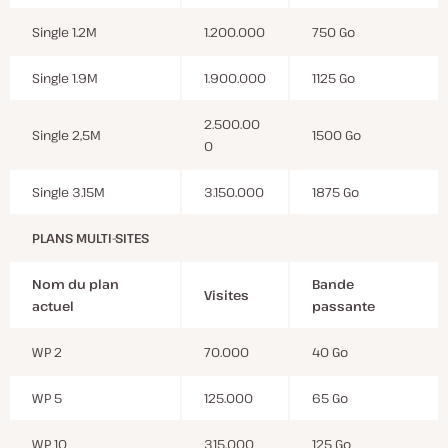
Single 1.2M
1.200.000
750 Go
Single 1.9M
1.900.000
1125 Go
2.500.00
Single 2,5M
1500 Go
0
Single 3.15M
3.150.000
1875 Go
PLANS MULTI-SITES
Nom du plan
Bande
Visites
actuel
passante
WP 2
70.000
40 Go
WP 5
125.000
65 Go
WP 10
315.000
125 Go