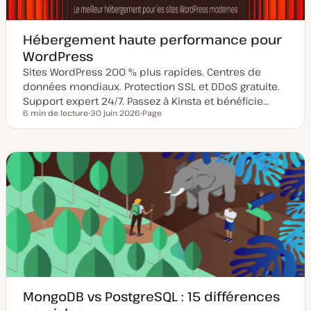
Hébergement haute performance pour
WordPress
Sites WordPress 200 % plus rapides. Centres de
données mondiaux. Protection SSL et DDoS gratuite.
Support expert 24/7. Passez à Kinsta et bénéficie…
6 min de lecture
30 juin 2026
Page
Temps de lecture
D
T
a
y
t
p
e
e
d
d
e
e
m
p
i
u
s
b
e
l
à
i
j
c
o
a
u
t
r
i
o
n
MongoDB vs PostgreSQL : 15 différences