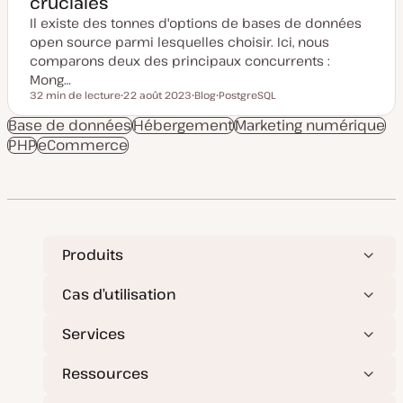
cruciales
Il existe des tonnes d'options de bases de données
open source parmi lesquelles choisir. Ici, nous
comparons deux des principaux concurrents :
Mong…
32 min de lecture
22 août 2023
Blog
PostgreSQL
Temps de lecture
D
T
S
a
y
u
Base de données
Hébergement
Marketing numérique
t
p
j
PHP
eCommerce
e
e
e
d
d
t
e
e
m
p
i
u
s
b
e
l
à
i
j
c
o
a
Produits
u
t
r
i
o
Cas d’utilisation
n
Services
Ressources