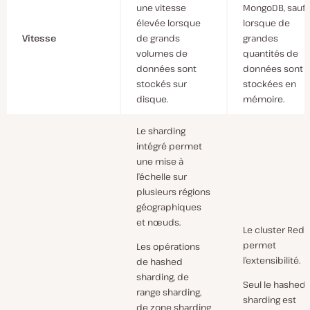
une vitesse
MongoDB, sauf
élevée lorsque
lorsque de
Vitesse
de grands
grandes
volumes de
quantités de
données sont
données sont
stockés sur
stockées en
disque.
mémoire.
Le sharding
intégré permet
une mise à
l’échelle sur
plusieurs régions
géographiques
et nœuds.
Le cluster Redi
permet
Les opérations
l’extensibilité.
de hashed
sharding, de
Seul le hashed
range sharding,
sharding est
de zone sharding