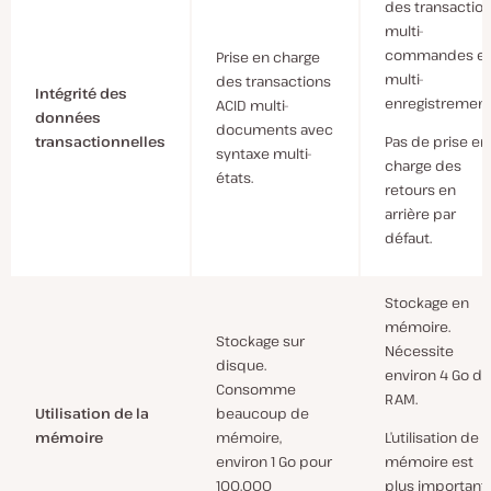
des transactio
multi-
commandes et
Prise en charge
multi-
des transactions
Intégrité des
enregistrement
ACID multi-
données
documents avec
Pas de prise en
transactionnelles
syntaxe multi-
charge des
états.
retours en
arrière par
défaut.
Stockage en
mémoire.
Stockage sur
Nécessite
disque.
environ 4 Go de
Consomme
RAM.
Utilisation de la
beaucoup de
L’utilisation de l
mémoire
mémoire,
mémoire est
environ 1 Go pour
plus important
100.000