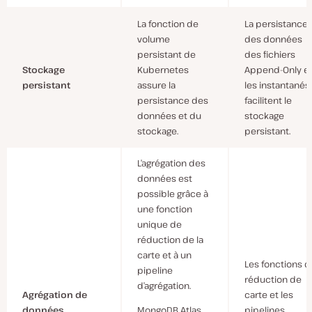
La fonction de
La persistance
volume
des données
persistant de
des fichiers
Stockage
Kubernetes
Append-Only e
persistant
assure la
les instantanés
persistance des
facilitent le
données et du
stockage
stockage.
persistant.
L’agrégation des
données est
possible grâce à
une fonction
unique de
réduction de la
carte et à un
Les fonctions d
pipeline
réduction de
d’agrégation.
Agrégation de
carte et les
MongoDB Atlas
données
pipelines